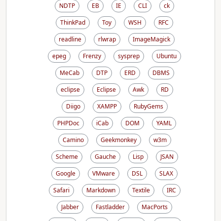
NDTP
EB
IE
CLI
ck
ThinkPad
Toy
WSH
RFC
readline
rlwrap
ImageMagick
epeg
Frenzy
sysprep
Ubuntu
MeCab
DTP
ERD
DBMS
eclipse
Eclipse
Awk
RD
Diigo
XAMPP
RubyGems
PHPDoc
iCab
DOM
YAML
Camino
Geekmonkey
w3m
Scheme
Gauche
Lisp
JSAN
Google
VMware
DSL
SLAX
Safari
Markdown
Textile
IRC
Jabber
Fastladder
MacPorts