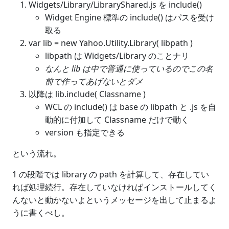
Widgets/Library/LibraryShared.js を include()
Widget Engine 標準の include() はパスを受け
取る
var lib = new Yahoo.Utility.Library( libpath )
libpath は Widgets/Library のことナリ
なんと lib は中で普通に使っているのでこの名
前で作ってあげないとダメ
以降は lib.include( Classname )
WCL の include() は base の libpath と .js を自
動的に付加して Classname だけで動く
version も指定できる
という流れ。
1 の段階では library の path を計算して、存在してい
れば処理続行。存在していなければインストールしてく
んないと動かないよというメッセージを出して止まるよ
うに書くべし。