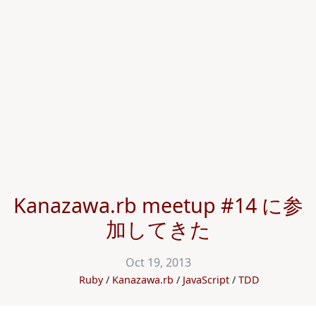
Kanazawa.rb meetup #14 に参
加してきた
Oct 19, 2013
Ruby
Kanazawa.rb
JavaScript
TDD