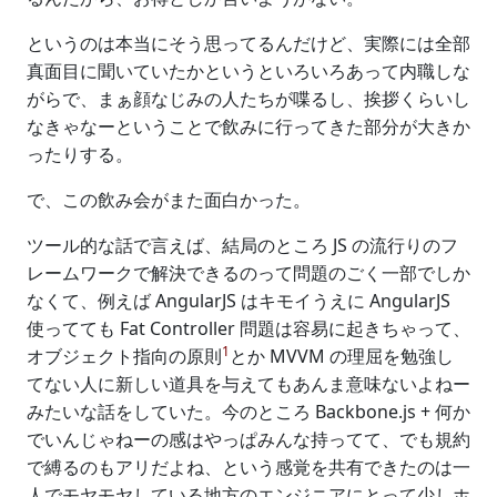
というのは本当にそう思ってるんだけど、実際には全部
真面目に聞いていたかというといろいろあって内職しな
がらで、まぁ顔なじみの人たちが喋るし、挨拶くらいし
なきゃなーということで飲みに行ってきた部分が大きか
ったりする。
で、この飲み会がまた面白かった。
ツール的な話で言えば、結局のところ JS の流行りのフ
レームワークで解決できるのって問題のごく一部でしか
なくて、例えば AngularJS はキモイうえに AngularJS
使ってても Fat Controller 問題は容易に起きちゃって、
1
オブジェクト指向の原則
とか MVVM の理屈を勉強し
てない人に新しい道具を与えてもあんま意味ないよねー
みたいな話をしていた。今のところ Backbone.js + 何か
でいんじゃねーの感はやっぱみんな持ってて、でも規約
で縛るのもアリだよね、という感覚を共有できたのは一
人でモヤモヤしている地方のエンジニアにとって少しホ