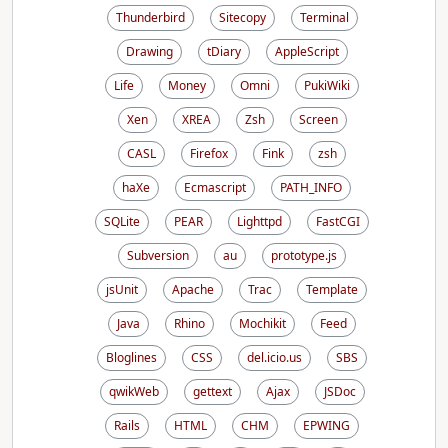
Thunderbird
Sitecopy
Terminal
Drawing
tDiary
AppleScript
Life
Money
Omni
PukiWiki
Xen
XREA
Zsh
Screen
CASL
Firefox
Fink
zsh
haXe
Ecmascript
PATH_INFO
SQLite
PEAR
Lighttpd
FastCGI
Subversion
au
prototype.js
jsUnit
Apache
Trac
Template
Java
Rhino
Mochikit
Feed
Bloglines
CSS
del.icio.us
SBS
qwikWeb
gettext
Ajax
JSDoc
Rails
HTML
CHM
EPWING