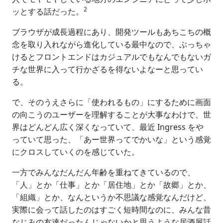
2
ッとする話だった。
ブラウザが成長過程にあり、開発ツールもあちこちの概
念を取り入れながら進化している最中なので、ぶっちゃ
けるとフロントエンドはカジュアルでもなんでもないガ
チな世界に入って行かざるを得ないよなーと思ってい
る。
で、そのうえさらに「使われるもの」にするために画面
の向こうのユーザーを理解することが大事なわけで、世
界はどんどん広く深くなっていて、最近 Ingress をや
っていて思った、「あー世界ってでかいな」という感覚
にクロスしていくのを感じていた。
一方でみんなだんだん年齢を重ねてきているので、
「人」とか「仕事」とか「居住地」とか「故郷」とか、
「組織」とか、なんというか不思議な感覚なんだけど、
実際に会って話したのはすごく短時間なのに、みんな昔
なじみの友達だったんじゃないかと思うような居酒屋話