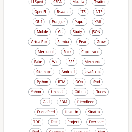
LLSpirit
CPAN
Mozilla
Twitter
OpenFL
Rswatch
ITS
NTP
GUI
Pragger
Yapra
XML
Mobile
Git
Study
JSON
VirtualBox
Samba
Pear
Growl
Mercurial
Rack
Capistrano
Rake
Win
RSS
Mechanize
Sitemaps
Android
JavaScript
Python
RTM
OOo
iPod
Yahoo
Unicode
Github
iTunes
God
SBM
friendfeed
Friendfeed
HokuUn
Sinatra
TDD
Test
Project
Evernote
iPad
Geohash
Location
Map