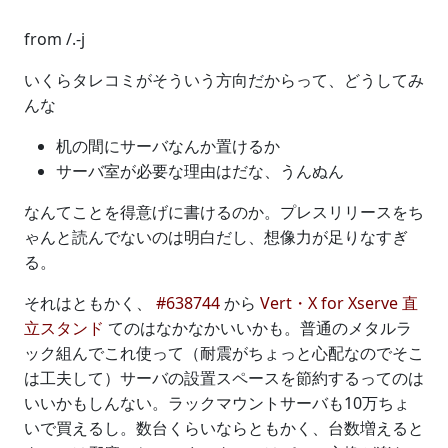
from /.-j
いくらタレコミがそういう方向だからって、どうしてみ
んな
机の間にサーバなんか置けるか
サーバ室が必要な理由はだな、うんぬん
なんてことを得意げに書けるのか。プレスリリースをち
ゃんと読んでないのは明白だし、想像力が足りなすぎ
る。
それはともかく、
#638744
から
Vert・X for Xserve 直
立スタンド
てのはなかなかいいかも。普通のメタルラ
ック組んでこれ使って（耐震がちょっと心配なのでそこ
は工夫して）サーバの設置スペースを節約するってのは
いいかもしんない。ラックマウントサーバも10万ちょ
いで買えるし。数台くらいならともかく、台数増えると