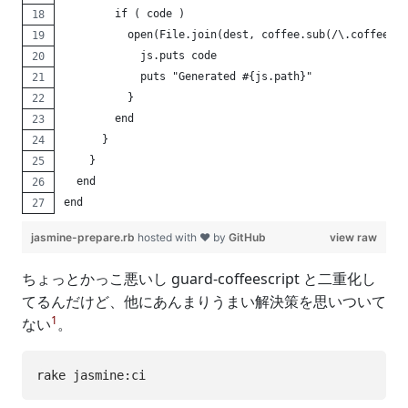
        if ( code )
          open(File.join(dest, coffee.sub(/\.coffee\z/
            js.puts code
            puts "Generated #{js.path}"
          }
        end
      }
    }
  end
end
jasmine-prepare.rb
hosted with ❤ by
GitHub
view raw
ちょっとかっこ悪いし guard-coffeescript と二重化し
てるんだけど、他にあんまりうまい解決策を思いついて
1
ない
。