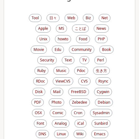
Tool
日々
Web
Biz
Net
Apple
MS
ことば
News
Unix
howto
Food
PHP
Movie
Edu
Community
Book
Security
Text
TV
Perl
Ruby
Music
Pdoc
生き方
RDoc
ViewCVS
CVS
Rsync
Disk
Mail
FreeBSD
Cygwin
PDF
Photo
Zebedee
Debian
OSX
Comic
Cron
Sysadmin
Font
Analog
iCal
Sunbird
DNS
Linux
Wiki
Emacs