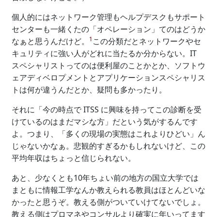
個人的にはネットワーク管理もヘルプデスクもサポート
センターも一緒くたの「オペレーション」てのはどうか
1
なぁと思うんだけど。
この分類だとネットワークやセ
キュリティに強い人がどれに当たるか分からない。IT
スペシャリストってのは便利屋のことかとか、ソフトウ
ェアディベロプメントとアプリケーションスペシャリス
トは何が違うんだとか、疑問も多かったり。
それに「今の時点で ITSS に興味を持ってこの診断を受
けているのはまだマシな方」だという気がするんです
よ。つまり、「多くの現場の実態はこれよりひどい」ん
じゃないかなぁ。悲観的すぎるかもしれないけど、この
平均年収はちょっと信じられない。
あと、少なくとも10年ちょい前の地方の国立大学では
まともに情報工学なんか教えられる教員はほとんどいな
かったと思うぞ。教える側がついていけてないでしょ。
教える側はプロマネやコンサルより確実に年いってます