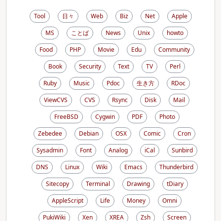
Tool
日々
Web
Biz
Net
Apple
MS
ことば
News
Unix
howto
Food
PHP
Movie
Edu
Community
Book
Security
Text
TV
Perl
Ruby
Music
Pdoc
生き方
RDoc
ViewCVS
CVS
Rsync
Disk
Mail
FreeBSD
Cygwin
PDF
Photo
Zebedee
Debian
OSX
Comic
Cron
Sysadmin
Font
Analog
iCal
Sunbird
DNS
Linux
Wiki
Emacs
Thunderbird
Sitecopy
Terminal
Drawing
tDiary
AppleScript
Life
Money
Omni
PukiWiki
Xen
XREA
Zsh
Screen