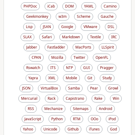
PHPDoc
iCab
DOM
YAML
Camino
Geekmonkey
w3m
Scheme
Gauche
Lisp
JSAN
Google
VMware
DSL
SLAX
Safari
Markdown
Textile
IRC
Jabber
Fastladder
MacPorts
LLSpirit
CPAN
Mozilla
Twitter
OpenFL
Rswatch
ITS
NTP
GUI
Pragger
Yapra
XML
Mobile
Git
Study
JSON
VirtualBox
Samba
Pear
Growl
Mercurial
Rack
Capistrano
Rake
Win
RSS
Mechanize
Sitemaps
Android
JavaScript
Python
RTM
OOo
iPod
Yahoo
Unicode
Github
iTunes
God