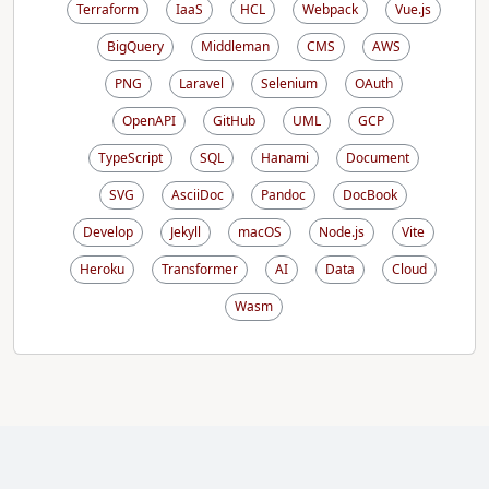
Terraform
IaaS
HCL
Webpack
Vue.js
BigQuery
Middleman
CMS
AWS
PNG
Laravel
Selenium
OAuth
OpenAPI
GitHub
UML
GCP
TypeScript
SQL
Hanami
Document
SVG
AsciiDoc
Pandoc
DocBook
Develop
Jekyll
macOS
Node.js
Vite
Heroku
Transformer
AI
Data
Cloud
Wasm