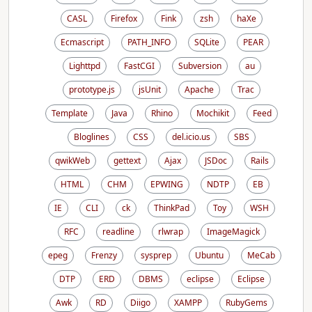
CASL
Firefox
Fink
zsh
haXe
Ecmascript
PATH_INFO
SQLite
PEAR
Lighttpd
FastCGI
Subversion
au
prototype.js
jsUnit
Apache
Trac
Template
Java
Rhino
Mochikit
Feed
Bloglines
CSS
del.icio.us
SBS
qwikWeb
gettext
Ajax
JSDoc
Rails
HTML
CHM
EPWING
NDTP
EB
IE
CLI
ck
ThinkPad
Toy
WSH
RFC
readline
rlwrap
ImageMagick
epeg
Frenzy
sysprep
Ubuntu
MeCab
DTP
ERD
DBMS
eclipse
Eclipse
Awk
RD
Diigo
XAMPP
RubyGems