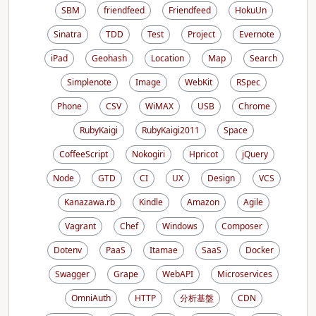
SBM
friendfeed
Friendfeed
HokuUn
Sinatra
TDD
Test
Project
Evernote
iPad
Geohash
Location
Map
Search
Simplenote
Image
WebKit
RSpec
Phone
CSV
WiMAX
USB
Chrome
RubyKaigi
RubyKaigi2011
Space
CoffeeScript
Nokogiri
Hpricot
jQuery
Node
GTD
CI
UX
Design
VCS
Kanazawa.rb
Kindle
Amazon
Agile
Vagrant
Chef
Windows
Composer
Dotenv
PaaS
Itamae
SaaS
Docker
Swagger
Grape
WebAPI
Microservices
OmniAuth
HTTP
分析基盤
CDN