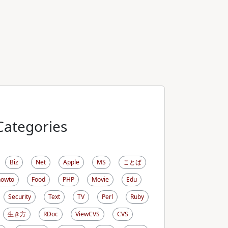
Categories
Biz
Net
Apple
MS
ことば
howto
Food
PHP
Movie
Edu
Security
Text
TV
Perl
Ruby
生き方
RDoc
ViewCVS
CVS