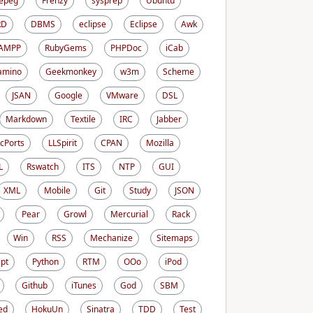
epeg
Frenzy
sysprep
Ubuntu
RD
DBMS
eclipse
Eclipse
Awk
AMPP
RubyGems
PHPDoc
iCab
amino
Geekmonkey
w3m
Scheme
JSAN
Google
VMware
DSL
Markdown
Textile
IRC
Jabber
cPorts
LLSpirit
CPAN
Mozilla
L
Rswatch
ITS
NTP
GUI
XML
Mobile
Git
Study
JSON
Pear
Growl
Mercurial
Rack
Win
RSS
Mechanize
Sitemaps
ipt
Python
RTM
OOo
iPod
Github
iTunes
God
SBM
ed
HokuUn
Sinatra
TDD
Test