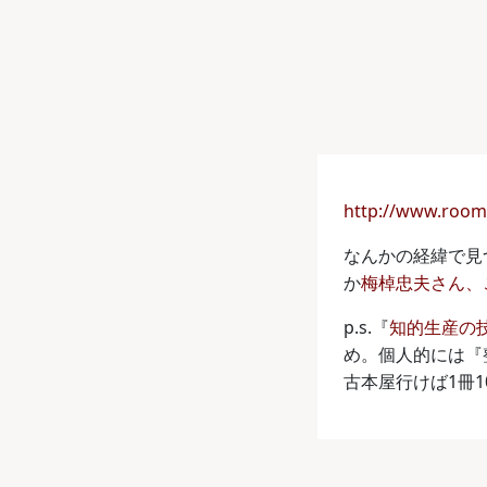
http://www.rooma
なんかの経緯で見
か
梅棹忠夫さん、
p.s.『
知的生産の
め。個人的には『
古本屋行けば1冊