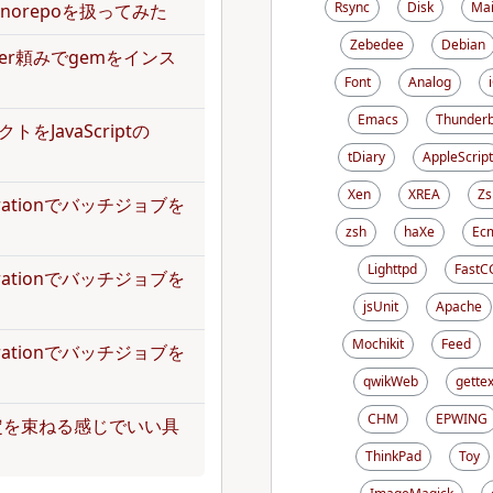
Rsync
Disk
Mai
norepoを扱ってみた
Zebedee
Debian
dler頼みでgemをインス
Font
Analog
Emacs
Thunderb
トをJavaScriptの
tDiary
AppleScript
Xen
XREA
Zs
operationでバッチジョブを
zsh
haXe
Ecm
Lighttpd
FastC
operationでバッチジョブを
jsUnit
Apache
Mochikit
Feed
operationでバッチジョブを
qwikWeb
gettex
CHM
EPWING
定を束ねる感じでいい具
ThinkPad
Toy