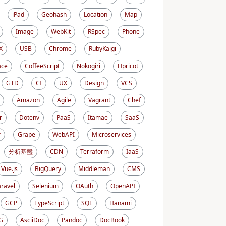
iPad
Geohash
Location
Map
Image
WebKit
RSpec
Phone
X
USB
Chrome
RubyKaigi
ace
CoffeeScript
Nokogiri
Hpricot
GTD
CI
UX
Design
VCS
Amazon
Agile
Vagrant
Chef
r
Dotenv
PaaS
Itamae
SaaS
r
Grape
WebAPI
Microservices
分析基盤
CDN
Terraform
IaaS
Vue.js
BigQuery
Middleman
CMS
aravel
Selenium
OAuth
OpenAPI
GCP
TypeScript
SQL
Hanami
G
AsciiDoc
Pandoc
DocBook