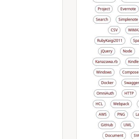
Project
Evernote
Search
Simplenote
CSV
WiMA
RubyKaigi2011
Sp
jQuery
Node
Kanazawa.rb
Kindle
Windows
Compose
Docker
Swagge
OmniAuth
HTTP
HCL
Webpack
AWS
PNG
L
GitHub
UML
Document
SV