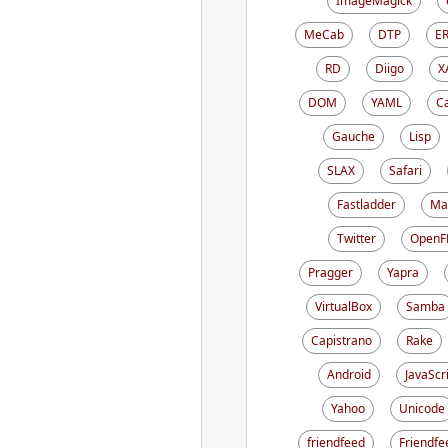
ImageMagick
MeCab
DTP
E
RD
Diigo
X
DOM
YAML
C
Gauche
Lisp
SLAX
Safari
Fastladder
Ma
Twitter
OpenF
Pragger
Yapra
VirtualBox
Samba
Capistrano
Rake
Android
JavaScr
Yahoo
Unicode
friendfeed
Friendfe