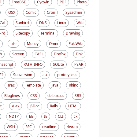
l
FreeBSD
Cygwin
PDF
Photo
OSX
Comic
Cron
Sysadmin
iCal
Sunbird
DNS
Linux
Wiki
ird
Sitecopy
Terminal
Drawing
Life
Money
Omni
PukiWiki
h
Screen
CASL
Firefox
Fink
ascript
PATH_INFO
SQLite
PEAR
GI
Subversion
au
prototype.js
Trac
Template
Java
Rhino
Bloglines
CSS
del.icio.us
SBS
t
Ajax
JSDoc
Rails
HTML
NDTP
EB
IE
CLI
ck
WSH
RFC
readline
rlwrap