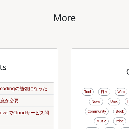
More
ts
のencodingの勉強になった
Tool
日々
Web
で注意が必要
News
Unix
Community
Book
kflowsでCloudサービス間
Music
Pdoc