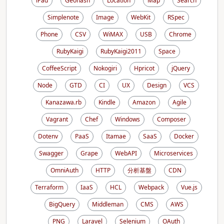
iPad
Geohash
Location
Map
Search
Simplenote
Image
WebKit
RSpec
Phone
CSV
WiMAX
USB
Chrome
RubyKaigi
RubyKaigi2011
Space
CoffeeScript
Nokogiri
Hpricot
jQuery
Node
GTD
CI
UX
Design
VCS
Kanazawa.rb
Kindle
Amazon
Agile
Vagrant
Chef
Windows
Composer
Dotenv
PaaS
Itamae
SaaS
Docker
Swagger
Grape
WebAPI
Microservices
OmniAuth
HTTP
分析基盤
CDN
Terraform
IaaS
HCL
Webpack
Vue.js
BigQuery
Middleman
CMS
AWS
PNG
Laravel
Selenium
OAuth