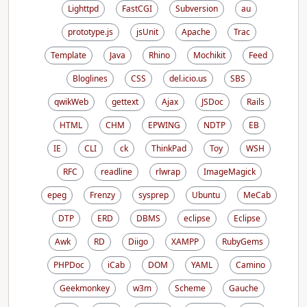
Lighttpd
FastCGI
Subversion
au
prototype.js
jsUnit
Apache
Trac
Template
Java
Rhino
Mochikit
Feed
Bloglines
CSS
del.icio.us
SBS
qwikWeb
gettext
Ajax
JSDoc
Rails
HTML
CHM
EPWING
NDTP
EB
IE
CLI
ck
ThinkPad
Toy
WSH
RFC
readline
rlwrap
ImageMagick
epeg
Frenzy
sysprep
Ubuntu
MeCab
DTP
ERD
DBMS
eclipse
Eclipse
Awk
RD
Diigo
XAMPP
RubyGems
PHPDoc
iCab
DOM
YAML
Camino
Geekmonkey
w3m
Scheme
Gauche