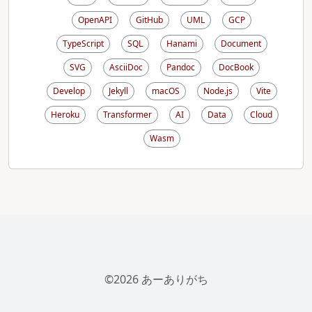
OpenAPI
GitHub
UML
GCP
TypeScript
SQL
Hanami
Document
SVG
AsciiDoc
Pandoc
DocBook
Develop
Jekyll
macOS
Node.js
Vite
Heroku
Transformer
AI
Data
Cloud
Wasm
©2026 あーありがち