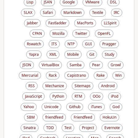
Lisp
JSAN
Google
VMware
DSL
SLAX
Safari
Markdown
Textile
IRC
Jabber
Fastladder
MacPorts
LLSpirit
CPAN
Mozilla
Twitter
OpenFL
Rswatch
ITS
NTP
GUI
Pragger
Yapra
XML
Mobile
Git
Study
JSON
VirtualBox
Samba
Pear
Growl
Mercurial
Rack
Capistrano
Rake
Win
RSS
Mechanize
Sitemaps
Android
JavaScript
Python
RTM
OOo
iPod
Yahoo
Unicode
Github
iTunes
God
SBM
friendfeed
Friendfeed
HokuUn
Sinatra
TDD
Test
Project
Evernote