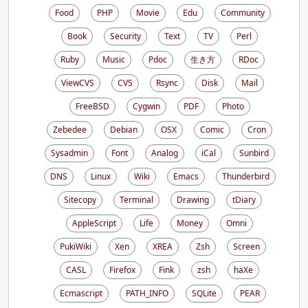
Food
PHP
Movie
Edu
Community
Book
Security
Text
TV
Perl
Ruby
Music
Pdoc
生き方
RDoc
ViewCVS
CVS
Rsync
Disk
Mail
FreeBSD
Cygwin
PDF
Photo
Zebedee
Debian
OSX
Comic
Cron
Sysadmin
Font
Analog
iCal
Sunbird
DNS
Linux
Wiki
Emacs
Thunderbird
Sitecopy
Terminal
Drawing
tDiary
AppleScript
Life
Money
Omni
PukiWiki
Xen
XREA
Zsh
Screen
CASL
Firefox
Fink
zsh
haXe
Ecmascript
PATH_INFO
SQLite
PEAR