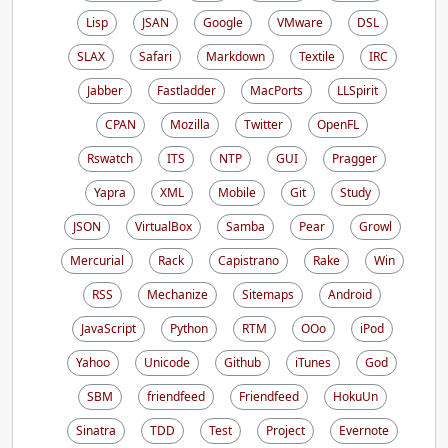
Lisp
JSAN
Google
VMware
DSL
SLAX
Safari
Markdown
Textile
IRC
Jabber
Fastladder
MacPorts
LLSpirit
CPAN
Mozilla
Twitter
OpenFL
Rswatch
ITS
NTP
GUI
Pragger
Yapra
XML
Mobile
Git
Study
JSON
VirtualBox
Samba
Pear
Growl
Mercurial
Rack
Capistrano
Rake
Win
RSS
Mechanize
Sitemaps
Android
JavaScript
Python
RTM
OOo
iPod
Yahoo
Unicode
Github
iTunes
God
SBM
friendfeed
Friendfeed
HokuUn
Sinatra
TDD
Test
Project
Evernote