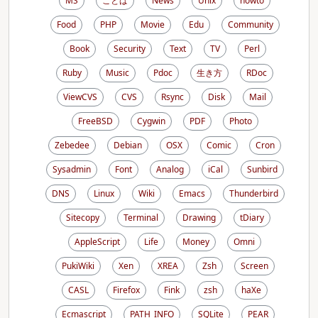
MS
ことば
News
Unix
howto
Food
PHP
Movie
Edu
Community
Book
Security
Text
TV
Perl
Ruby
Music
Pdoc
生き方
RDoc
ViewCVS
CVS
Rsync
Disk
Mail
FreeBSD
Cygwin
PDF
Photo
Zebedee
Debian
OSX
Comic
Cron
Sysadmin
Font
Analog
iCal
Sunbird
DNS
Linux
Wiki
Emacs
Thunderbird
Sitecopy
Terminal
Drawing
tDiary
AppleScript
Life
Money
Omni
PukiWiki
Xen
XREA
Zsh
Screen
CASL
Firefox
Fink
zsh
haXe
Ecmascript
PATH_INFO
SQLite
PEAR