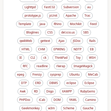
Lighttpd
FastCGI
Subversion
au
prototype.js
jsUnit
Apache
Trac
Template
Java
Rhino
Mochikit
Feed
Bloglines
CSS
del.icio.us
SBS
qwikWeb
gettext
Ajax
JSDoc
Rails
HTML
CHM
EPWING
NDTP
EB
IE
CLI
ck
ThinkPad
Toy
WSH
RFC
readline
rlwrap
ImageMagick
epeg
Frenzy
sysprep
Ubuntu
MeCab
DTP
ERD
DBMS
eclipse
Eclipse
Awk
RD
Diigo
XAMPP
RubyGems
PHPDoc
iCab
DOM
YAML
Camino
Geekmonkey
w3m
Scheme
Gauche