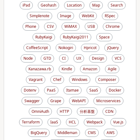
iPad
Geohash
Location
Map
Search
Simplenote
Image
WebKit
RSpec
Phone
CSV
WiMAX
USB
Chrome
RubyKaigi
RubyKaigi2011
Space
CoffeeScript
Nokogiri
Hpricot
jQuery
Node
GTD
CI
UX
Design
VCS
Kanazawa.rb
Kindle
Amazon
Agile
Vagrant
Chef
Windows
Composer
Dotenv
PaaS
Itamae
SaaS
Docker
Swagger
Grape
WebAPI
Microservices
OmniAuth
HTTP
分析基盤
CDN
Terraform
IaaS
HCL
Webpack
Vue.js
BigQuery
Middleman
CMS
AWS