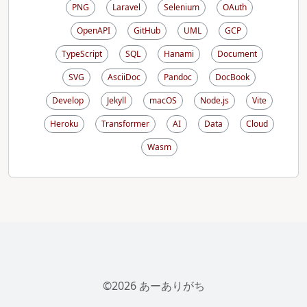
PNG
Laravel
Selenium
OAuth
OpenAPI
GitHub
UML
GCP
TypeScript
SQL
Hanami
Document
SVG
AsciiDoc
Pandoc
DocBook
Develop
Jekyll
macOS
Node.js
Vite
Heroku
Transformer
AI
Data
Cloud
Wasm
©2026 あーありがち