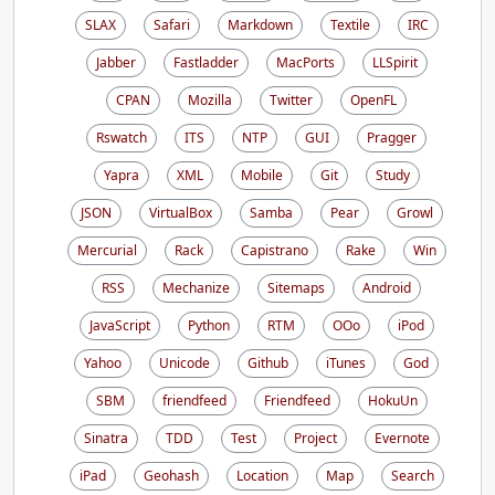
SLAX
Safari
Markdown
Textile
IRC
Jabber
Fastladder
MacPorts
LLSpirit
CPAN
Mozilla
Twitter
OpenFL
Rswatch
ITS
NTP
GUI
Pragger
Yapra
XML
Mobile
Git
Study
JSON
VirtualBox
Samba
Pear
Growl
Mercurial
Rack
Capistrano
Rake
Win
RSS
Mechanize
Sitemaps
Android
JavaScript
Python
RTM
OOo
iPod
Yahoo
Unicode
Github
iTunes
God
SBM
friendfeed
Friendfeed
HokuUn
Sinatra
TDD
Test
Project
Evernote
iPad
Geohash
Location
Map
Search