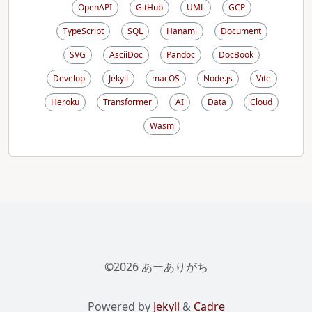
OpenAPI
GitHub
UML
GCP
TypeScript
SQL
Hanami
Document
SVG
AsciiDoc
Pandoc
DocBook
Develop
Jekyll
macOS
Node.js
Vite
Heroku
Transformer
AI
Data
Cloud
Wasm
©2026 あーありがち
Powered by
Jekyll
&
Cadre