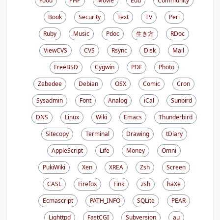
Food
PHP
Movie
Edu
Community
Book
Security
Text
TV
Perl
Ruby
Music
Pdoc
生き方
RDoc
ViewCVS
CVS
Rsync
Disk
Mail
FreeBSD
Cygwin
PDF
Photo
Zebedee
Debian
OSX
Comic
Cron
Sysadmin
Font
Analog
iCal
Sunbird
DNS
Linux
Wiki
Emacs
Thunderbird
Sitecopy
Terminal
Drawing
tDiary
AppleScript
Life
Money
Omni
PukiWiki
Xen
XREA
Zsh
Screen
CASL
Firefox
Fink
zsh
haXe
Ecmascript
PATH_INFO
SQLite
PEAR
Lighttpd
FastCGI
Subversion
au