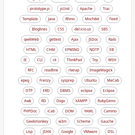
prototype.js
jsUnit
Apache
Trac
Template
Java
Rhino
Mochikit
Feed
Bloglines
CSS
del.icio.us
SBS
qwikWeb
gettext
Ajax
JSDoc
Rails
HTML
CHM
EPWING
NDTP
EB
IE
CLI
ck
ThinkPad
Toy
WSH
RFC
readline
rlwrap
ImageMagick
epeg
Frenzy
sysprep
Ubuntu
MeCab
DTP
ERD
DBMS
eclipse
Eclipse
Awk
RD
Diigo
XAMPP
RubyGems
PHPDoc
iCab
DOM
YAML
Camino
Geekmonkey
w3m
Scheme
Gauche
Lisp
JSAN
Google
VMware
DSL