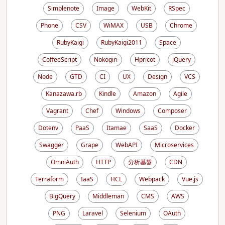
Simplenote
Image
WebKit
RSpec
Phone
CSV
WiMAX
USB
Chrome
RubyKaigi
RubyKaigi2011
Space
CoffeeScript
Nokogiri
Hpricot
jQuery
Node
GTD
CI
UX
Design
VCS
Kanazawa.rb
Kindle
Amazon
Agile
Vagrant
Chef
Windows
Composer
Dotenv
PaaS
Itamae
SaaS
Docker
Swagger
Grape
WebAPI
Microservices
OmniAuth
HTTP
分析基盤
CDN
Terraform
IaaS
HCL
Webpack
Vue.js
BigQuery
Middleman
CMS
AWS
PNG
Laravel
Selenium
OAuth