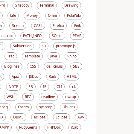
ird
Sitecopy
Terminal
Drawing
Life
Money
Omni
PukiWiki
h
Screen
CASL
Firefox
Fink
ascript
PATH_INFO
SQLite
PEAR
GI
Subversion
au
prototype.js
Trac
Template
Java
Rhino
Bloglines
CSS
del.icio.us
SBS
t
Ajax
JSDoc
Rails
HTML
NDTP
EB
IE
CLI
ck
WSH
RFC
readline
rlwrap
epeg
Frenzy
sysprep
Ubuntu
RD
DBMS
eclipse
Eclipse
Awk
AMPP
RubyGems
PHPDoc
iCab