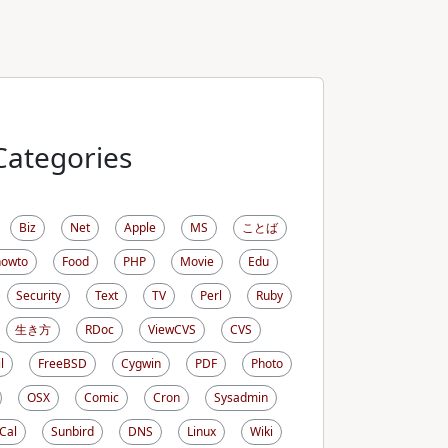
Categories
Biz
Net
Apple
MS
ことば
howto
Food
PHP
Movie
Edu
Security
Text
TV
Perl
Ruby
生き方
RDoc
ViewCVS
CVS
l
FreeBSD
Cygwin
PDF
Photo
OSX
Comic
Cron
Sysadmin
iCal
Sunbird
DNS
Linux
Wiki