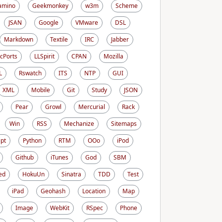
amino
Geekmonkey
w3m
Scheme
JSAN
Google
VMware
DSL
Markdown
Textile
IRC
Jabber
cPorts
LLSpirit
CPAN
Mozilla
L
Rswatch
ITS
NTP
GUI
XML
Mobile
Git
Study
JSON
Pear
Growl
Mercurial
Rack
Win
RSS
Mechanize
Sitemaps
ipt
Python
RTM
OOo
iPod
Github
iTunes
God
SBM
ed
HokuUn
Sinatra
TDD
Test
iPad
Geohash
Location
Map
Image
WebKit
RSpec
Phone