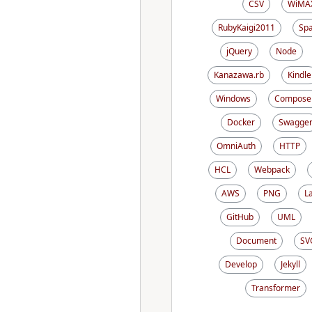
CSV
WiMA
RubyKaigi2011
Sp
jQuery
Node
Kanazawa.rb
Kindle
Windows
Compose
Docker
Swagge
OmniAuth
HTTP
HCL
Webpack
AWS
PNG
L
GitHub
UML
Document
SV
Develop
Jekyll
Transformer