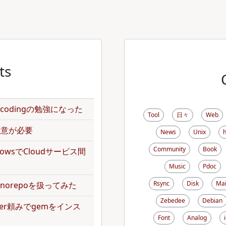
ts
のencodingの勉強になった
Tool
日々
Web
で注意が必要
News
Unix
Community
Book
kflowsでCloudサービス間
Music
Pdoc
Rsync
Disk
Mai
norepoを扱ってみた
Zebedee
Debian
dler頼みでgemをインス
Font
Analog