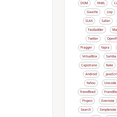
DOM
YAML
C
Gauche
Lisp
SLAX
Safari
Fastladder
Ma
Twitter
OpenF
Pragger
Yapra
VirtualBox
Samba
Capistrano
Rake
Android
JavaScr
Yahoo
Unicode
friendfeed
Friendfe
Project
Evernote
Search
Simplenote