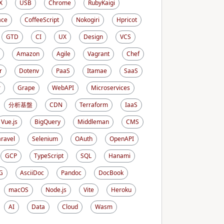
X
USB
Chrome
RubyKaigi
ace
CoffeeScript
Nokogiri
Hpricot
GTD
CI
UX
Design
VCS
Amazon
Agile
Vagrant
Chef
r
Dotenv
PaaS
Itamae
SaaS
r
Grape
WebAPI
Microservices
分析基盤
CDN
Terraform
IaaS
Vue.js
BigQuery
Middleman
CMS
aravel
Selenium
OAuth
OpenAPI
GCP
TypeScript
SQL
Hanami
G
AsciiDoc
Pandoc
DocBook
macOS
Node.js
Vite
Heroku
AI
Data
Cloud
Wasm