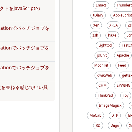
Emacs
Thunderb
トをJavaScriptの
tDiary
AppleScript
Xen
XREA
Zs
operationでバッチジョブを
zsh
haXe
Ecm
Lighttpd
FastC
operationでバッチジョブを
jsUnit
Apache
Mochikit
Feed
operationでバッチジョブを
qwikWeb
gettex
CHM
EPWING
定を束ねる感じでいい具
ThinkPad
Toy
ImageMagick
MeCab
DTP
E
RD
Diigo
X