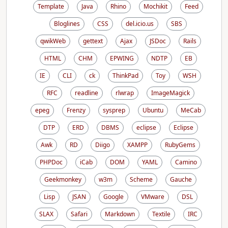
Template
Java
Rhino
Mochikit
Feed
Bloglines
CSS
del.icio.us
SBS
qwikWeb
gettext
Ajax
JSDoc
Rails
HTML
CHM
EPWING
NDTP
EB
IE
CLI
ck
ThinkPad
Toy
WSH
RFC
readline
rlwrap
ImageMagick
epeg
Frenzy
sysprep
Ubuntu
MeCab
DTP
ERD
DBMS
eclipse
Eclipse
Awk
RD
Diigo
XAMPP
RubyGems
PHPDoc
iCab
DOM
YAML
Camino
Geekmonkey
w3m
Scheme
Gauche
Lisp
JSAN
Google
VMware
DSL
SLAX
Safari
Markdown
Textile
IRC