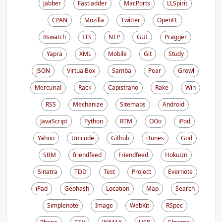
Jabber
Fastladder
MacPorts
LLSpirit
CPAN
Mozilla
Twitter
OpenFL
Rswatch
ITS
NTP
GUI
Pragger
Yapra
XML
Mobile
Git
Study
JSON
VirtualBox
Samba
Pear
Growl
Mercurial
Rack
Capistrano
Rake
Win
RSS
Mechanize
Sitemaps
Android
JavaScript
Python
RTM
OOo
iPod
Yahoo
Unicode
Github
iTunes
God
SBM
friendfeed
Friendfeed
HokuUn
Sinatra
TDD
Test
Project
Evernote
iPad
Geohash
Location
Map
Search
Simplenote
Image
WebKit
RSpec