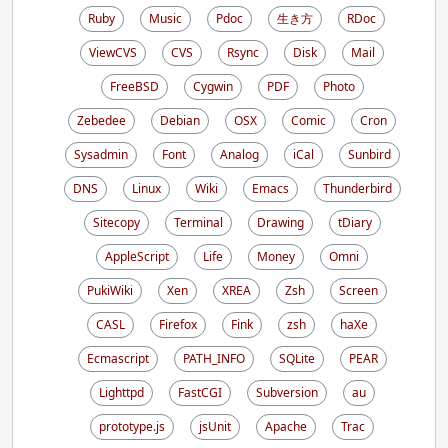
Ruby
Music
Pdoc
生き方
RDoc
ViewCVS
CVS
Rsync
Disk
Mail
FreeBSD
Cygwin
PDF
Photo
Zebedee
Debian
OSX
Comic
Cron
Sysadmin
Font
Analog
iCal
Sunbird
DNS
Linux
Wiki
Emacs
Thunderbird
Sitecopy
Terminal
Drawing
tDiary
AppleScript
Life
Money
Omni
PukiWiki
Xen
XREA
Zsh
Screen
CASL
Firefox
Fink
zsh
haXe
Ecmascript
PATH_INFO
SQLite
PEAR
Lighttpd
FastCGI
Subversion
au
prototype.js
jsUnit
Apache
Trac