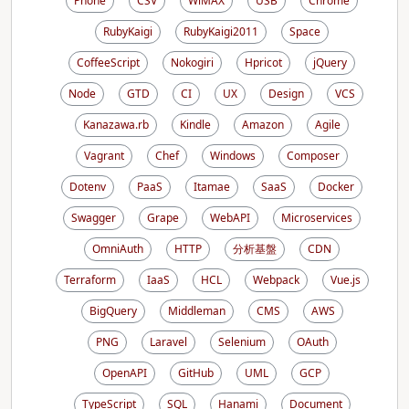
Phone
CSV
WiMAX
USB
Chrome
RubyKaigi
RubyKaigi2011
Space
CoffeeScript
Nokogiri
Hpricot
jQuery
Node
GTD
CI
UX
Design
VCS
Kanazawa.rb
Kindle
Amazon
Agile
Vagrant
Chef
Windows
Composer
Dotenv
PaaS
Itamae
SaaS
Docker
Swagger
Grape
WebAPI
Microservices
OmniAuth
HTTP
分析基盤
CDN
Terraform
IaaS
HCL
Webpack
Vue.js
BigQuery
Middleman
CMS
AWS
PNG
Laravel
Selenium
OAuth
OpenAPI
GitHub
UML
GCP
TypeScript
SQL
Hanami
Document