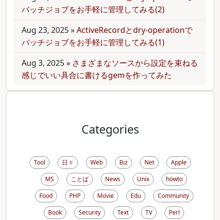
バッチジョブをお手軽に管理してみる(2)
Aug 23, 2025
»
ActiveRecordとdry-operationで
バッチジョブをお手軽に管理してみる(1)
Aug 3, 2025
»
さまざまなソースから設定を束ねる
感じでいい具合に書けるgemを作ってみた
Categories
Tool
日々
Web
Biz
Net
Apple
MS
ことば
News
Unix
howto
Food
PHP
Movie
Edu
Community
Book
Security
Text
TV
Perl