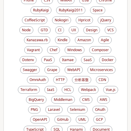
Phone
CSV
WiMAX
USB
Chrome
RubyKaigi
RubyKaigi2011
Space
CoffeeScript
Nokogiri
Hpricot
jQuery
Node
GTD
CI
UX
Design
VCS
Kanazawa.rb
Kindle
Amazon
Agile
Vagrant
Chef
Windows
Composer
Dotenv
PaaS
Itamae
SaaS
Docker
Swagger
Grape
WebAPI
Microservices
OmniAuth
HTTP
分析基盤
CDN
Terraform
IaaS
HCL
Webpack
Vue.js
BigQuery
Middleman
CMS
AWS
PNG
Laravel
Selenium
OAuth
OpenAPI
GitHub
UML
GCP
TypeScript
SQL
Hanami
Document