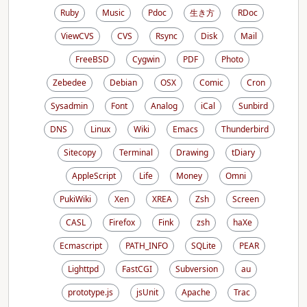
Ruby
Music
Pdoc
生き方
RDoc
ViewCVS
CVS
Rsync
Disk
Mail
FreeBSD
Cygwin
PDF
Photo
Zebedee
Debian
OSX
Comic
Cron
Sysadmin
Font
Analog
iCal
Sunbird
DNS
Linux
Wiki
Emacs
Thunderbird
Sitecopy
Terminal
Drawing
tDiary
AppleScript
Life
Money
Omni
PukiWiki
Xen
XREA
Zsh
Screen
CASL
Firefox
Fink
zsh
haXe
Ecmascript
PATH_INFO
SQLite
PEAR
Lighttpd
FastCGI
Subversion
au
prototype.js
jsUnit
Apache
Trac