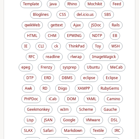
Template
Java
Rhino
Mochikit
Feed
Bloglines
CSS
del.icio.us
SBS
qwikWeb
gettext
Ajax
JSDoc
Rails
HTML
CHM
EPWING
NDTP
EB
IE
CLI
ck
ThinkPad
Toy
WSH
RFC
readline
rlwrap
ImageMagick
epeg
Frenzy
sysprep
Ubuntu
MeCab
DTP
ERD
DBMS
eclipse
Eclipse
Awk
RD
Diigo
XAMPP
RubyGems
PHPDoc
iCab
DOM
YAML
Camino
Geekmonkey
w3m
Scheme
Gauche
Lisp
JSAN
Google
VMware
DSL
SLAX
Safari
Markdown
Textile
IRC