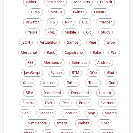
Jabber
Fastladder
MacPorts
LLSpirit
CPAN
Mozilla
Twitter
OpenFL
Rswatch
ITS
NTP
GUI
Pragger
Yapra
XML
Mobile
Git
Study
JSON
VirtualBox
Samba
Pear
Growl
Mercurial
Rack
Capistrano
Rake
Win
RSS
Mechanize
Sitemaps
Android
JavaScript
Python
RTM
OOo
iPod
Yahoo
Unicode
Github
iTunes
God
SBM
friendfeed
Friendfeed
HokuUn
Sinatra
TDD
Test
Project
Evernote
iPad
Geohash
Location
Map
Search
Simplenote
Image
WebKit
RSpec