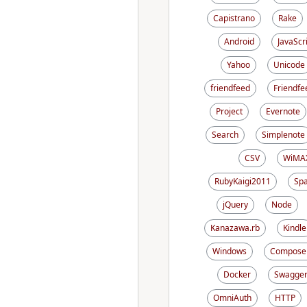
Capistrano
Rake
Android
JavaScr
Yahoo
Unicode
friendfeed
Friendfe
Project
Evernote
Search
Simplenote
CSV
WiMA
RubyKaigi2011
Sp
jQuery
Node
Kanazawa.rb
Kindle
Windows
Compose
Docker
Swagge
OmniAuth
HTTP