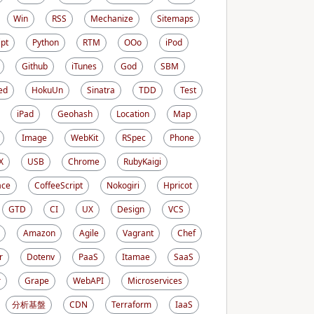
Win
RSS
Mechanize
Sitemaps
ipt
Python
RTM
OOo
iPod
Github
iTunes
God
SBM
ed
HokuUn
Sinatra
TDD
Test
iPad
Geohash
Location
Map
Image
WebKit
RSpec
Phone
X
USB
Chrome
RubyKaigi
ace
CoffeeScript
Nokogiri
Hpricot
GTD
CI
UX
Design
VCS
Amazon
Agile
Vagrant
Chef
r
Dotenv
PaaS
Itamae
SaaS
r
Grape
WebAPI
Microservices
分析基盤
CDN
Terraform
IaaS