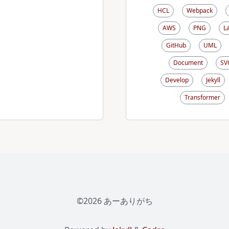
HCL
Webpack
AWS
PNG
L
GitHub
UML
Document
SV
Develop
Jekyll
Transformer
©2026 あーありがち