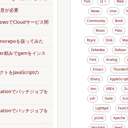
Tool
日々
Web
で注意が必要
News
Unix
Community
Book
kflowsでCloudサービス間
Music
Pdoc
Rsync
Disk
Mai
norepoを扱ってみた
Zebedee
Debian
dler頼みでgemをインス
Font
Analog
Emacs
Thunderb
トをJavaScriptの
tDiary
AppleScript
Xen
XREA
Zs
operationでバッチジョブを
zsh
haXe
Ecm
Lighttpd
FastC
operationでバッチジョブを
jsUnit
Apache
Mochikit
Feed