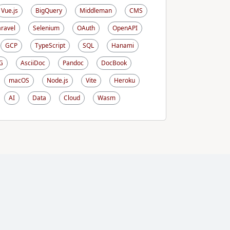
Vue.js
BigQuery
Middleman
CMS
aravel
Selenium
OAuth
OpenAPI
GCP
TypeScript
SQL
Hanami
G
AsciiDoc
Pandoc
DocBook
macOS
Node.js
Vite
Heroku
AI
Data
Cloud
Wasm