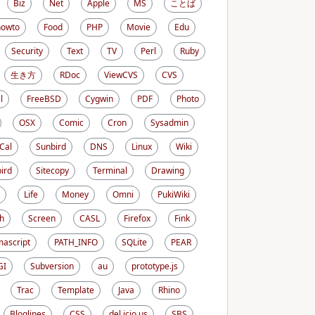
Biz
Net
Apple
MS
ことば
howto
Food
PHP
Movie
Edu
Security
Text
TV
Perl
Ruby
生き方
RDoc
ViewCVS
CVS
l
FreeBSD
Cygwin
PDF
Photo
OSX
Comic
Cron
Sysadmin
iCal
Sunbird
DNS
Linux
Wiki
ird
Sitecopy
Terminal
Drawing
Life
Money
Omni
PukiWiki
h
Screen
CASL
Firefox
Fink
ascript
PATH_INFO
SQLite
PEAR
GI
Subversion
au
prototype.js
Trac
Template
Java
Rhino
Bloglines
CSS
del.icio.us
SBS