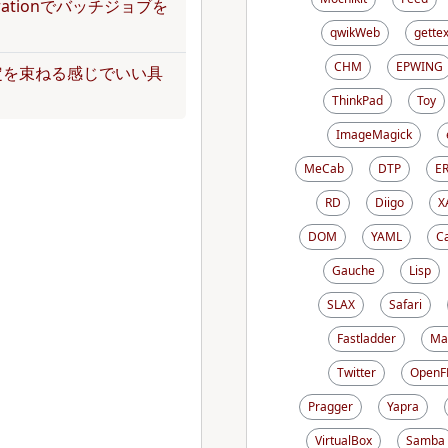
operationでバッチジョブを
qwikWeb
gettex
CHM
EPWING
定を束ねる感じでいい具
ThinkPad
Toy
ImageMagick
MeCab
DTP
E
RD
Diigo
X
DOM
YAML
C
Gauche
Lisp
SLAX
Safari
Fastladder
Ma
Twitter
OpenF
Pragger
Yapra
VirtualBox
Samba