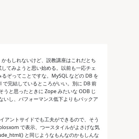
ま行くかもしれないけど、説教講座はこれだとち
を試してみようと思い始める。以前も一応チェ
ぞってことですな。MySQL などの DB を
erl で完結しているところがいい。別に DB 前
思ったときに Zope みたいな ODB じ
もないし、パフォーマンス低下よりもバックア
方がクライアントサイドでも工夫ができるので、そう
blosxom で表示、つースタイルがよさげな気
e_html() と同じようなもんなのかもしんな