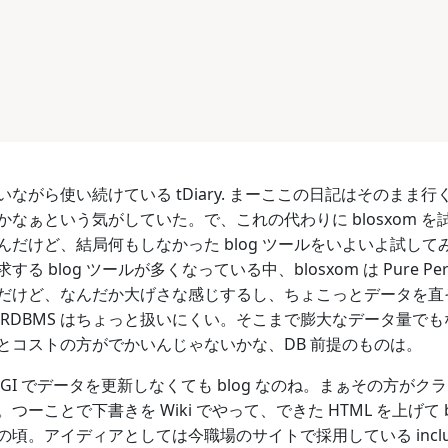
ながら使い続けている tDiary. まーここの日記はそのま
かなぁという気がしていた。で、これの代わりに blosxom 
だけど、結局何もしなかった blog ツールをいよいよ試してみる
る blog ツールが多くなっている中、blosxom は Pure P
けど、なんだか大げさな感じするし、ちょこっとデータを直そうと
 RDBMS はちょっと扱いにくい。そこまで膨大なデータ量で
とコストの方がでかいんじゃないかな、DB 前提のものは。
に CGI でデータを更新しなくても blog なのね。まぁその
つーことで下書きを Wiki でやって、できた HTML を上げて 
頃。アイディアとしては今職場のサイトで採用している includ