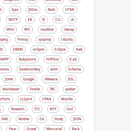
t
Ajax
JSDoc
Rails
HTML
NDTP
EB
IE
CLI
ck
WSH
RFC
readline
rlwrap
epeg
Frenzy
sysprep
Ubuntu
RD
DBMS
eclipse
Eclipse
Awk
AMPP
RubyGems
PHPDoc
iCab
amino
Geekmonkey
w3m
Scheme
JSAN
Google
VMware
DSL
Markdown
Textile
IRC
Jabber
cPorts
LLSpirit
CPAN
Mozilla
L
Rswatch
ITS
NTP
GUI
XML
Mobile
Git
Study
JSON
Pear
Growl
Mercurial
Rack