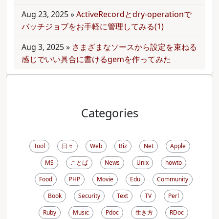
Aug 23, 2025
»
ActiveRecordとdry-operationで
バッチジョブをお手軽に管理してみる(1)
Aug 3, 2025
»
さまざまなソースから設定を束ねる
感じでいい具合に書けるgemを作ってみた
Categories
Tool
日々
Web
Biz
Net
Apple
MS
ことば
News
Unix
howto
Food
PHP
Movie
Edu
Community
Book
Security
Text
TV
Perl
Ruby
Music
Pdoc
生き方
RDoc