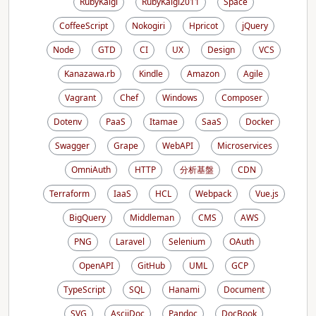
RubyKaigi
RubyKaigi2011
Space
CoffeeScript
Nokogiri
Hpricot
jQuery
Node
GTD
CI
UX
Design
VCS
Kanazawa.rb
Kindle
Amazon
Agile
Vagrant
Chef
Windows
Composer
Dotenv
PaaS
Itamae
SaaS
Docker
Swagger
Grape
WebAPI
Microservices
OmniAuth
HTTP
分析基盤
CDN
Terraform
IaaS
HCL
Webpack
Vue.js
BigQuery
Middleman
CMS
AWS
PNG
Laravel
Selenium
OAuth
OpenAPI
GitHub
UML
GCP
TypeScript
SQL
Hanami
Document
SVG
AsciiDoc
Pandoc
DocBook