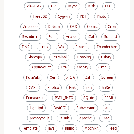
ViewCVS
CVS
Rsync
Disk
Mail
FreeBSD
Cygwin
PDF
Photo
Zebedee
Debian
OSX
Comic
Cron
Sysadmin
Font
Analog
iCal
Sunbird
DNS
Linux
Wiki
Emacs
Thunderbird
Sitecopy
Terminal
Drawing
tDiary
AppleScript
Life
Money
Omni
PukiWiki
Xen
XREA
Zsh
Screen
CASL
Firefox
Fink
zsh
haXe
Ecmascript
PATH_INFO
SQLite
PEAR
Lighttpd
FastCGI
Subversion
au
prototype.js
jsUnit
Apache
Trac
Template
Java
Rhino
Mochikit
Feed