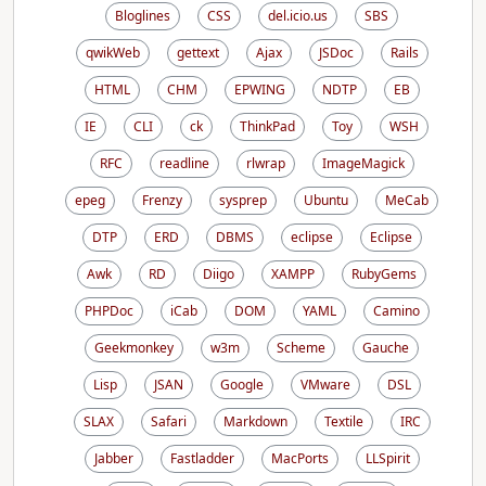
Bloglines
CSS
del.icio.us
SBS
qwikWeb
gettext
Ajax
JSDoc
Rails
HTML
CHM
EPWING
NDTP
EB
IE
CLI
ck
ThinkPad
Toy
WSH
RFC
readline
rlwrap
ImageMagick
epeg
Frenzy
sysprep
Ubuntu
MeCab
DTP
ERD
DBMS
eclipse
Eclipse
Awk
RD
Diigo
XAMPP
RubyGems
PHPDoc
iCab
DOM
YAML
Camino
Geekmonkey
w3m
Scheme
Gauche
Lisp
JSAN
Google
VMware
DSL
SLAX
Safari
Markdown
Textile
IRC
Jabber
Fastladder
MacPorts
LLSpirit