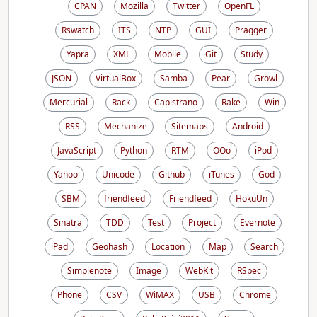
CPAN
Mozilla
Twitter
OpenFL
Rswatch
ITS
NTP
GUI
Pragger
Yapra
XML
Mobile
Git
Study
JSON
VirtualBox
Samba
Pear
Growl
Mercurial
Rack
Capistrano
Rake
Win
RSS
Mechanize
Sitemaps
Android
JavaScript
Python
RTM
OOo
iPod
Yahoo
Unicode
Github
iTunes
God
SBM
friendfeed
Friendfeed
HokuUn
Sinatra
TDD
Test
Project
Evernote
iPad
Geohash
Location
Map
Search
Simplenote
Image
WebKit
RSpec
Phone
CSV
WiMAX
USB
Chrome