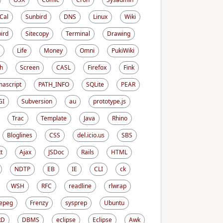
iCal
Sunbird
DNS
Linux
Wiki
ird
Sitecopy
Terminal
Drawing
Life
Money
Omni
PukiWiki
h
Screen
CASL
Firefox
Fink
ascript
PATH_INFO
SQLite
PEAR
GI
Subversion
au
prototype.js
Trac
Template
Java
Rhino
Bloglines
CSS
del.icio.us
SBS
t
Ajax
JSDoc
Rails
HTML
NDTP
EB
IE
CLI
ck
WSH
RFC
readline
rlwrap
epeg
Frenzy
sysprep
Ubuntu
RD
DBMS
eclipse
Eclipse
Awk