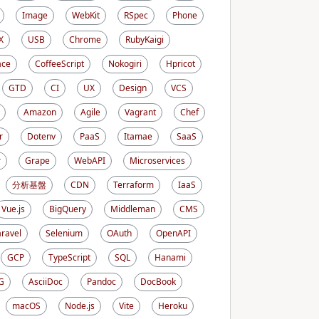
Image
WebKit
RSpec
Phone
X
USB
Chrome
RubyKaigi
ace
CoffeeScript
Nokogiri
Hpricot
GTD
CI
UX
Design
VCS
Amazon
Agile
Vagrant
Chef
r
Dotenv
PaaS
Itamae
SaaS
r
Grape
WebAPI
Microservices
分析基盤
CDN
Terraform
IaaS
Vue.js
BigQuery
Middleman
CMS
aravel
Selenium
OAuth
OpenAPI
GCP
TypeScript
SQL
Hanami
G
AsciiDoc
Pandoc
DocBook
macOS
Node.js
Vite
Heroku