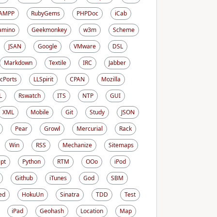
AMPP
RubyGems
PHPDoc
iCab
amino
Geekmonkey
w3m
Scheme
JSAN
Google
VMware
DSL
Markdown
Textile
IRC
Jabber
cPorts
LLSpirit
CPAN
Mozilla
L
Rswatch
ITS
NTP
GUI
XML
Mobile
Git
Study
JSON
Pear
Growl
Mercurial
Rack
Win
RSS
Mechanize
Sitemaps
ipt
Python
RTM
OOo
iPod
Github
iTunes
God
SBM
ed
HokuUn
Sinatra
TDD
Test
iPad
Geohash
Location
Map