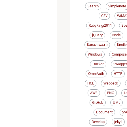
Search
Simplenote
CSV
WiMA
RubyKaigi2011
Sp
jQuery
Node
Kanazawa.rb
Kindle
Windows
Compose
Docker
Swagge
OmniAuth
HTTP
HCL
Webpack
AWS
PNG
L
GitHub
UML
Document
SV
Develop
Jekyll