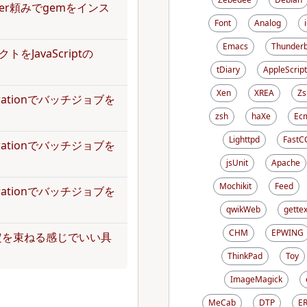
dler頼みでgemをインス
Font
Analog
Emacs
Thunderb
トをJavaScriptの
tDiary
AppleScript
Xen
XREA
Zs
operationでバッチジョブを
zsh
haXe
Ecm
Lighttpd
FastC
operationでバッチジョブを
jsUnit
Apache
Mochikit
Feed
operationでバッチジョブを
qwikWeb
gettex
CHM
EPWING
定を束ねる感じでいい具
ThinkPad
Toy
ImageMagick
MeCab
DTP
E