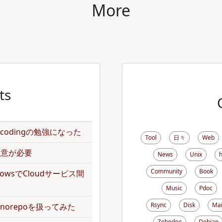
More
ts
のencodingの勉強になった
Tool
日々
Web
で注意が必要
News
Unix
Community
Book
kflowsでCloudサービス間
Music
Pdoc
Rsync
Disk
Mai
norepoを扱ってみた
Zebedee
Debian