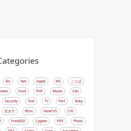
Categories
Biz
Net
Apple
MS
ことば
howto
Food
PHP
Movie
Edu
Security
Text
TV
Perl
Ruby
生き方
RDoc
ViewCVS
CVS
l
FreeBSD
Cygwin
PDF
Photo
OSX
Comic
Cron
Sysadmin