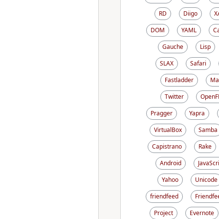
RD
Diigo
X
DOM
YAML
C
Gauche
Lisp
SLAX
Safari
Fastladder
Ma
Twitter
OpenF
Pragger
Yapra
VirtualBox
Samba
Capistrano
Rake
Android
JavaScr
Yahoo
Unicode
friendfeed
Friendfe
Project
Evernote