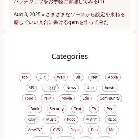
バッチジョブをお手軽に管理してみる(1)
Aug 3, 2025
»
さまざまなソースから設定を束ねる
感じでいい具合に書けるgemを作ってみた
Categories
Tool
日々
Web
Biz
Net
Apple
MS
ことば
News
Unix
howto
Food
PHP
Movie
Edu
Community
Book
Security
Text
TV
Perl
Ruby
Music
Pdoc
生き方
RDoc
ViewCVS
CVS
Rsync
Disk
Mail