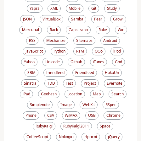
Yapra
XML
Mobile
Git
Study
JSON
VirtualBox
Samba
Pear
Growl
Mercurial
Rack
Capistrano
Rake
Win
RSS
Mechanize
Sitemaps
Android
JavaScript
Python
RTM
OOo
iPod
Yahoo
Unicode
Github
iTunes
God
SBM
friendfeed
Friendfeed
HokuUn
Sinatra
TDD
Test
Project
Evernote
iPad
Geohash
Location
Map
Search
Simplenote
Image
WebKit
RSpec
Phone
CSV
WiMAX
USB
Chrome
RubyKaigi
RubyKaigi2011
Space
CoffeeScript
Nokogiri
Hpricot
jQuery