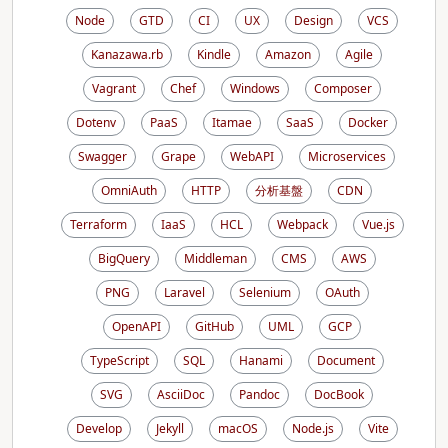
Node
GTD
CI
UX
Design
VCS
Kanazawa.rb
Kindle
Amazon
Agile
Vagrant
Chef
Windows
Composer
Dotenv
PaaS
Itamae
SaaS
Docker
Swagger
Grape
WebAPI
Microservices
OmniAuth
HTTP
分析基盤
CDN
Terraform
IaaS
HCL
Webpack
Vue.js
BigQuery
Middleman
CMS
AWS
PNG
Laravel
Selenium
OAuth
OpenAPI
GitHub
UML
GCP
TypeScript
SQL
Hanami
Document
SVG
AsciiDoc
Pandoc
DocBook
Develop
Jekyll
macOS
Node.js
Vite