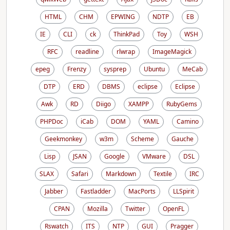
HTML
CHM
EPWING
NDTP
EB
IE
CLI
ck
ThinkPad
Toy
WSH
RFC
readline
rlwrap
ImageMagick
epeg
Frenzy
sysprep
Ubuntu
MeCab
DTP
ERD
DBMS
eclipse
Eclipse
Awk
RD
Diigo
XAMPP
RubyGems
PHPDoc
iCab
DOM
YAML
Camino
Geekmonkey
w3m
Scheme
Gauche
Lisp
JSAN
Google
VMware
DSL
SLAX
Safari
Markdown
Textile
IRC
Jabber
Fastladder
MacPorts
LLSpirit
CPAN
Mozilla
Twitter
OpenFL
Rswatch
ITS
NTP
GUI
Pragger