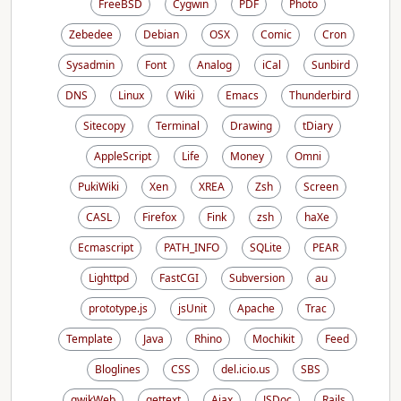
FreeBSD
Cygwin
PDF
Photo
Zebedee
Debian
OSX
Comic
Cron
Sysadmin
Font
Analog
iCal
Sunbird
DNS
Linux
Wiki
Emacs
Thunderbird
Sitecopy
Terminal
Drawing
tDiary
AppleScript
Life
Money
Omni
PukiWiki
Xen
XREA
Zsh
Screen
CASL
Firefox
Fink
zsh
haXe
Ecmascript
PATH_INFO
SQLite
PEAR
Lighttpd
FastCGI
Subversion
au
prototype.js
jsUnit
Apache
Trac
Template
Java
Rhino
Mochikit
Feed
Bloglines
CSS
del.icio.us
SBS
qwikWeb
gettext
Ajax
JSDoc
Rails