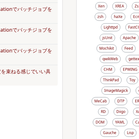
Xen
XREA
Zs
operationでバッチジョブを
zsh
haXe
Ecm
Lighttpd
FastC
operationでバッチジョブを
jsUnit
Apache
Mochikit
Feed
operationでバッチジョブを
qwikWeb
gettex
CHM
EPWING
定を束ねる感じでいい具
ThinkPad
Toy
ImageMagick
MeCab
DTP
E
RD
Diigo
X
DOM
YAML
C
Gauche
Lisp