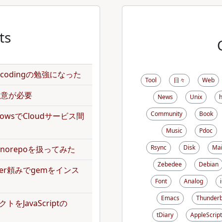
ts
のencodingの勉強になった
Tool
日々
Web
で注意が必要
News
Unix
Community
Book
kflowsでCloudサービス間
Music
Pdoc
Rsync
Disk
Mai
norepoを扱ってみた
Zebedee
Debian
dler頼みでgemをインス
Font
Analog
Emacs
Thunderb
トをJavaScriptの
tDiary
AppleScript