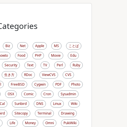
Categories
Biz
Net
Apple
MS
ことば
howto
Food
PHP
Movie
Edu
Security
Text
TV
Perl
Ruby
生き方
RDoc
ViewCVS
CVS
l
FreeBSD
Cygwin
PDF
Photo
OSX
Comic
Cron
Sysadmin
iCal
Sunbird
DNS
Linux
Wiki
ird
Sitecopy
Terminal
Drawing
Life
Money
Omni
PukiWiki