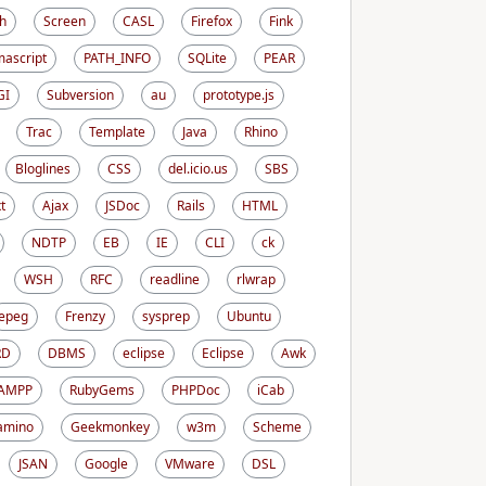
h
Screen
CASL
Firefox
Fink
ascript
PATH_INFO
SQLite
PEAR
GI
Subversion
au
prototype.js
Trac
Template
Java
Rhino
Bloglines
CSS
del.icio.us
SBS
t
Ajax
JSDoc
Rails
HTML
NDTP
EB
IE
CLI
ck
WSH
RFC
readline
rlwrap
epeg
Frenzy
sysprep
Ubuntu
RD
DBMS
eclipse
Eclipse
Awk
AMPP
RubyGems
PHPDoc
iCab
amino
Geekmonkey
w3m
Scheme
JSAN
Google
VMware
DSL