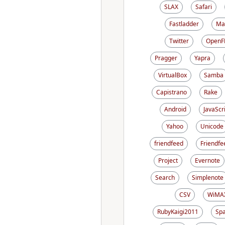
SLAX
Safari
Fastladder
Ma
Twitter
OpenF
Pragger
Yapra
VirtualBox
Samba
Capistrano
Rake
Android
JavaScr
Yahoo
Unicode
friendfeed
Friendfe
Project
Evernote
Search
Simplenote
CSV
WiMA
RubyKaigi2011
Sp