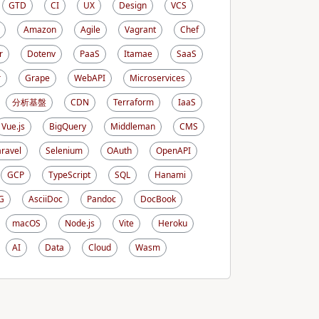
GTD
CI
UX
Design
VCS
Amazon
Agile
Vagrant
Chef
r
Dotenv
PaaS
Itamae
SaaS
r
Grape
WebAPI
Microservices
分析基盤
CDN
Terraform
IaaS
Vue.js
BigQuery
Middleman
CMS
aravel
Selenium
OAuth
OpenAPI
GCP
TypeScript
SQL
Hanami
G
AsciiDoc
Pandoc
DocBook
macOS
Node.js
Vite
Heroku
AI
Data
Cloud
Wasm