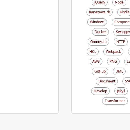
jQuery
Node
Kanazawa.rb
Kindle
Windows
Compose
Docker
Swagge
OmniAuth
HTTP
HCL
Webpack
AWS
PNG
L
GitHub
UML
Document
SV
Develop
Jekyll
Transformer