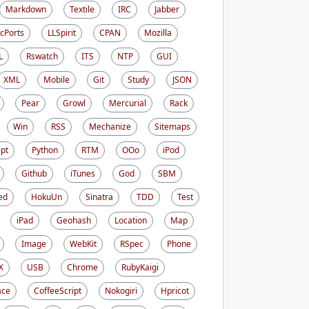
Markdown
Textile
IRC
Jabber
cPorts
LLSpirit
CPAN
Mozilla
L
Rswatch
ITS
NTP
GUI
XML
Mobile
Git
Study
JSON
Pear
Growl
Mercurial
Rack
Win
RSS
Mechanize
Sitemaps
ipt
Python
RTM
OOo
iPod
Github
iTunes
God
SBM
ed
HokuUn
Sinatra
TDD
Test
iPad
Geohash
Location
Map
Image
WebKit
RSpec
Phone
X
USB
Chrome
RubyKaigi
ace
CoffeeScript
Nokogiri
Hpricot