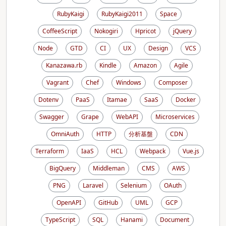
RubyKaigi
RubyKaigi2011
Space
CoffeeScript
Nokogiri
Hpricot
jQuery
Node
GTD
CI
UX
Design
VCS
Kanazawa.rb
Kindle
Amazon
Agile
Vagrant
Chef
Windows
Composer
Dotenv
PaaS
Itamae
SaaS
Docker
Swagger
Grape
WebAPI
Microservices
OmniAuth
HTTP
分析基盤
CDN
Terraform
IaaS
HCL
Webpack
Vue.js
BigQuery
Middleman
CMS
AWS
PNG
Laravel
Selenium
OAuth
OpenAPI
GitHub
UML
GCP
TypeScript
SQL
Hanami
Document