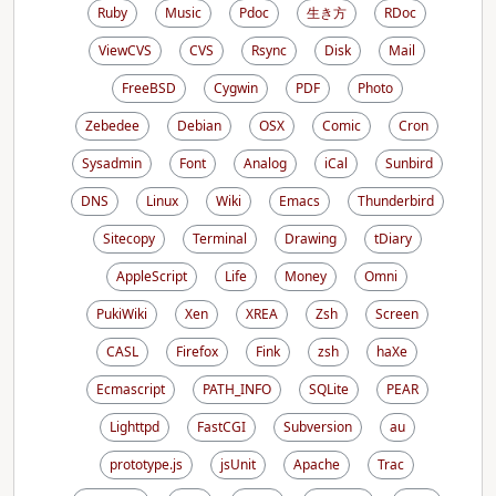
Ruby
Music
Pdoc
生き方
RDoc
ViewCVS
CVS
Rsync
Disk
Mail
FreeBSD
Cygwin
PDF
Photo
Zebedee
Debian
OSX
Comic
Cron
Sysadmin
Font
Analog
iCal
Sunbird
DNS
Linux
Wiki
Emacs
Thunderbird
Sitecopy
Terminal
Drawing
tDiary
AppleScript
Life
Money
Omni
PukiWiki
Xen
XREA
Zsh
Screen
CASL
Firefox
Fink
zsh
haXe
Ecmascript
PATH_INFO
SQLite
PEAR
Lighttpd
FastCGI
Subversion
au
prototype.js
jsUnit
Apache
Trac