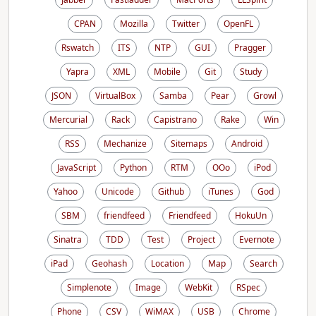
CPAN
Mozilla
Twitter
OpenFL
Rswatch
ITS
NTP
GUI
Pragger
Yapra
XML
Mobile
Git
Study
JSON
VirtualBox
Samba
Pear
Growl
Mercurial
Rack
Capistrano
Rake
Win
RSS
Mechanize
Sitemaps
Android
JavaScript
Python
RTM
OOo
iPod
Yahoo
Unicode
Github
iTunes
God
SBM
friendfeed
Friendfeed
HokuUn
Sinatra
TDD
Test
Project
Evernote
iPad
Geohash
Location
Map
Search
Simplenote
Image
WebKit
RSpec
Phone
CSV
WiMAX
USB
Chrome