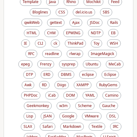
Template
Java
Rhino
Mochikit
Feed
Bloglines
CSS
del.icio.us
SBS
qwikWeb
gettext
Ajax
JSDoc
Rails
HTML
CHM
EPWING
NDTP
EB
IE
CLI
ck
ThinkPad
Toy
WSH
RFC
readline
rlwrap
ImageMagick
epeg
Frenzy
sysprep
Ubuntu
MeCab
DTP
ERD
DBMS
eclipse
Eclipse
Awk
RD
Diigo
XAMPP
RubyGems
PHPDoc
iCab
DOM
YAML
Camino
Geekmonkey
w3m
Scheme
Gauche
Lisp
JSAN
Google
VMware
DSL
SLAX
Safari
Markdown
Textile
IRC
Jabber
Fastladder
MacPorts
LLSpirit