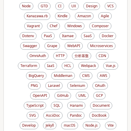
Node
GTD
CI
UX
Design
VCS
Kanazawa.rb
Kindle
Amazon
Agile
Vagrant
Chef
Windows
Composer
Dotenv
PaaS
Itamae
SaaS
Docker
Swagger
Grape
WebAPI
Microservices
OmniAuth
HTTP
分析基盤
CDN
Terraform
IaaS
HCL
Webpack
Vue.js
BigQuery
Middleman
CMS
AWS
PNG
Laravel
Selenium
OAuth
OpenAPI
GitHub
UML
GCP
TypeScript
SQL
Hanami
Document
SVG
AsciiDoc
Pandoc
DocBook
Develop
Jekyll
macOS
Node.js
Vite