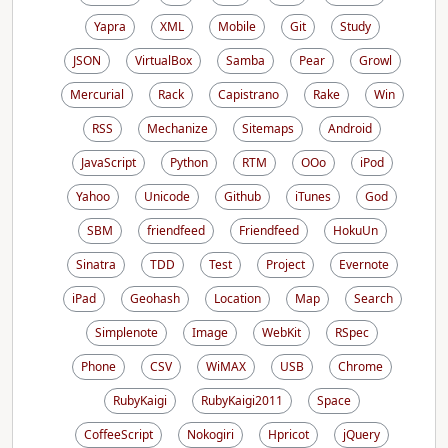
Yapra
XML
Mobile
Git
Study
JSON
VirtualBox
Samba
Pear
Growl
Mercurial
Rack
Capistrano
Rake
Win
RSS
Mechanize
Sitemaps
Android
JavaScript
Python
RTM
OOo
iPod
Yahoo
Unicode
Github
iTunes
God
SBM
friendfeed
Friendfeed
HokuUn
Sinatra
TDD
Test
Project
Evernote
iPad
Geohash
Location
Map
Search
Simplenote
Image
WebKit
RSpec
Phone
CSV
WiMAX
USB
Chrome
RubyKaigi
RubyKaigi2011
Space
CoffeeScript
Nokogiri
Hpricot
jQuery