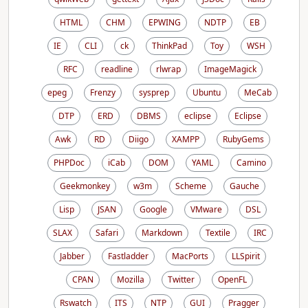
HTML
CHM
EPWING
NDTP
EB
IE
CLI
ck
ThinkPad
Toy
WSH
RFC
readline
rlwrap
ImageMagick
epeg
Frenzy
sysprep
Ubuntu
MeCab
DTP
ERD
DBMS
eclipse
Eclipse
Awk
RD
Diigo
XAMPP
RubyGems
PHPDoc
iCab
DOM
YAML
Camino
Geekmonkey
w3m
Scheme
Gauche
Lisp
JSAN
Google
VMware
DSL
SLAX
Safari
Markdown
Textile
IRC
Jabber
Fastladder
MacPorts
LLSpirit
CPAN
Mozilla
Twitter
OpenFL
Rswatch
ITS
NTP
GUI
Pragger