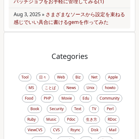
バッチジョブをお手軽に管理してみる(1)
Aug 3, 2025
»
さまざまなソースから設定を束ねる
感じでいい具合に書けるgemを作ってみた
Categories
Tool
日々
Web
Biz
Net
Apple
MS
ことば
News
Unix
howto
Food
PHP
Movie
Edu
Community
Book
Security
Text
TV
Perl
Ruby
Music
Pdoc
生き方
RDoc
ViewCVS
CVS
Rsync
Disk
Mail