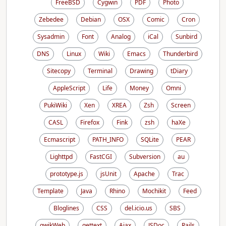
FreeBSD
Cygwin
PDF
Photo
Zebedee
Debian
OSX
Comic
Cron
Sysadmin
Font
Analog
iCal
Sunbird
DNS
Linux
Wiki
Emacs
Thunderbird
Sitecopy
Terminal
Drawing
tDiary
AppleScript
Life
Money
Omni
PukiWiki
Xen
XREA
Zsh
Screen
CASL
Firefox
Fink
zsh
haXe
Ecmascript
PATH_INFO
SQLite
PEAR
Lighttpd
FastCGI
Subversion
au
prototype.js
jsUnit
Apache
Trac
Template
Java
Rhino
Mochikit
Feed
Bloglines
CSS
del.icio.us
SBS
qwikWeb
gettext
Ajax
JSDoc
Rails