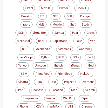
CPAN
Mozilla
Twitter
OpenFL
Rswatch
ITS
NTP
GUI
Pragger
Yapra
XML
Mobile
Git
Study
JSON
VirtualBox
Samba
Pear
Growl
Mercurial
Rack
Capistrano
Rake
Win
RSS
Mechanize
Sitemaps
Android
JavaScript
Python
RTM
OOo
iPod
Yahoo
Unicode
Github
iTunes
God
SBM
friendfeed
Friendfeed
HokuUn
Sinatra
TDD
Test
Project
Evernote
iPad
Geohash
Location
Map
Search
Simplenote
Image
WebKit
RSpec
Phone
CSV
WiMAX
USB
Chrome