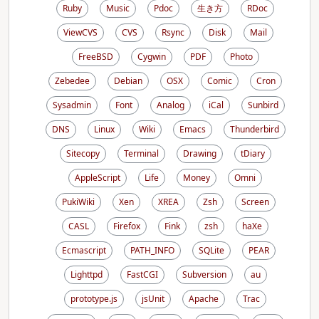
Ruby
Music
Pdoc
生き方
RDoc
ViewCVS
CVS
Rsync
Disk
Mail
FreeBSD
Cygwin
PDF
Photo
Zebedee
Debian
OSX
Comic
Cron
Sysadmin
Font
Analog
iCal
Sunbird
DNS
Linux
Wiki
Emacs
Thunderbird
Sitecopy
Terminal
Drawing
tDiary
AppleScript
Life
Money
Omni
PukiWiki
Xen
XREA
Zsh
Screen
CASL
Firefox
Fink
zsh
haXe
Ecmascript
PATH_INFO
SQLite
PEAR
Lighttpd
FastCGI
Subversion
au
prototype.js
jsUnit
Apache
Trac