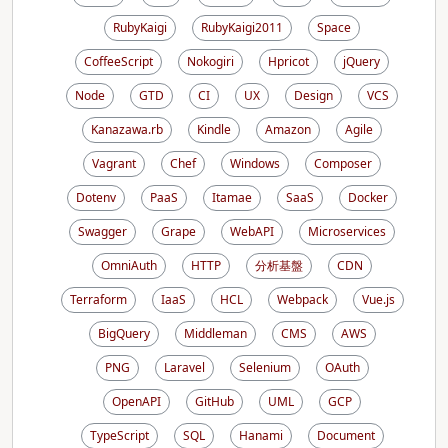
RubyKaigi
RubyKaigi2011
Space
CoffeeScript
Nokogiri
Hpricot
jQuery
Node
GTD
CI
UX
Design
VCS
Kanazawa.rb
Kindle
Amazon
Agile
Vagrant
Chef
Windows
Composer
Dotenv
PaaS
Itamae
SaaS
Docker
Swagger
Grape
WebAPI
Microservices
OmniAuth
HTTP
分析基盤
CDN
Terraform
IaaS
HCL
Webpack
Vue.js
BigQuery
Middleman
CMS
AWS
PNG
Laravel
Selenium
OAuth
OpenAPI
GitHub
UML
GCP
TypeScript
SQL
Hanami
Document