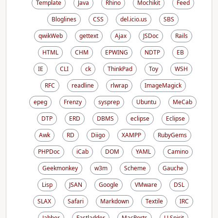
Template
Java
Rhino
Mochikit
Feed
Bloglines
CSS
del.icio.us
SBS
qwikWeb
gettext
Ajax
JSDoc
Rails
HTML
CHM
EPWING
NDTP
EB
IE
CLI
ck
ThinkPad
Toy
WSH
RFC
readline
rlwrap
ImageMagick
epeg
Frenzy
sysprep
Ubuntu
MeCab
DTP
ERD
DBMS
eclipse
Eclipse
Awk
RD
Diigo
XAMPP
RubyGems
PHPDoc
iCab
DOM
YAML
Camino
Geekmonkey
w3m
Scheme
Gauche
Lisp
JSAN
Google
VMware
DSL
SLAX
Safari
Markdown
Textile
IRC
Jabber
Fastladder
MacPorts
LLSpirit