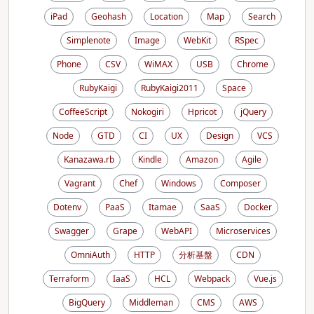
iPad
Geohash
Location
Map
Search
Simplenote
Image
WebKit
RSpec
Phone
CSV
WiMAX
USB
Chrome
RubyKaigi
RubyKaigi2011
Space
CoffeeScript
Nokogiri
Hpricot
jQuery
Node
GTD
CI
UX
Design
VCS
Kanazawa.rb
Kindle
Amazon
Agile
Vagrant
Chef
Windows
Composer
Dotenv
PaaS
Itamae
SaaS
Docker
Swagger
Grape
WebAPI
Microservices
OmniAuth
HTTP
分析基盤
CDN
Terraform
IaaS
HCL
Webpack
Vue.js
BigQuery
Middleman
CMS
AWS