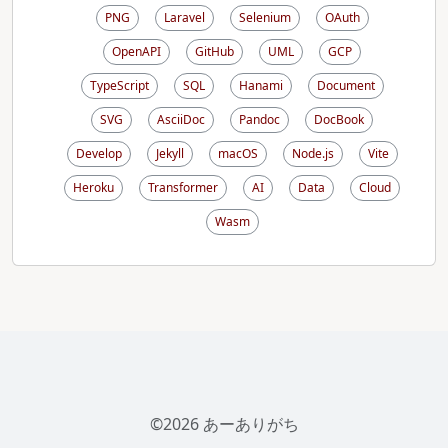
PNG
Laravel
Selenium
OAuth
OpenAPI
GitHub
UML
GCP
TypeScript
SQL
Hanami
Document
SVG
AsciiDoc
Pandoc
DocBook
Develop
Jekyll
macOS
Node.js
Vite
Heroku
Transformer
AI
Data
Cloud
Wasm
©2026 あーありがち