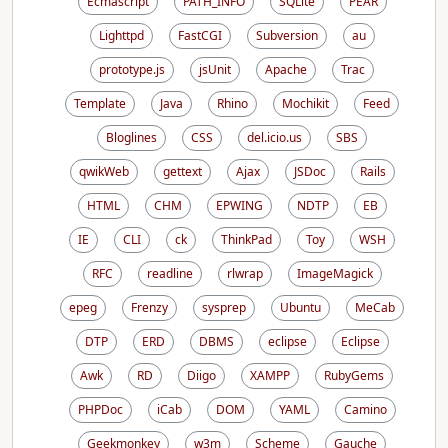
Ecmascript
PATH_INFO
SQLite
PEAR
Lighttpd
FastCGI
Subversion
au
prototype.js
jsUnit
Apache
Trac
Template
Java
Rhino
Mochikit
Feed
Bloglines
CSS
del.icio.us
SBS
qwikWeb
gettext
Ajax
JSDoc
Rails
HTML
CHM
EPWING
NDTP
EB
IE
CLI
ck
ThinkPad
Toy
WSH
RFC
readline
rlwrap
ImageMagick
epeg
Frenzy
sysprep
Ubuntu
MeCab
DTP
ERD
DBMS
eclipse
Eclipse
Awk
RD
Diigo
XAMPP
RubyGems
PHPDoc
iCab
DOM
YAML
Camino
Geekmonkey
w3m
Scheme
Gauche