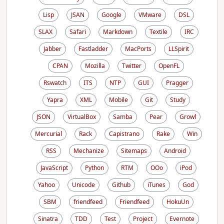
Lisp
JSAN
Google
VMware
DSL
SLAX
Safari
Markdown
Textile
IRC
Jabber
Fastladder
MacPorts
LLSpirit
CPAN
Mozilla
Twitter
OpenFL
Rswatch
ITS
NTP
GUI
Pragger
Yapra
XML
Mobile
Git
Study
JSON
VirtualBox
Samba
Pear
Growl
Mercurial
Rack
Capistrano
Rake
Win
RSS
Mechanize
Sitemaps
Android
JavaScript
Python
RTM
OOo
iPod
Yahoo
Unicode
Github
iTunes
God
SBM
friendfeed
Friendfeed
HokuUn
Sinatra
TDD
Test
Project
Evernote