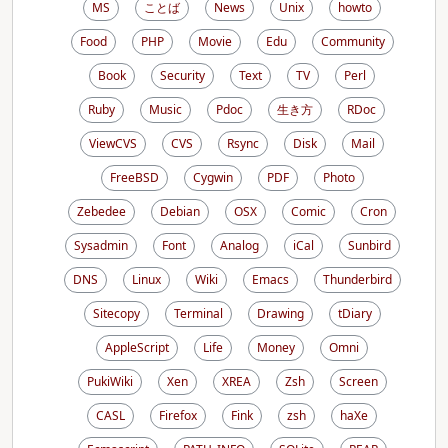
MS
ことば
News
Unix
howto
Food
PHP
Movie
Edu
Community
Book
Security
Text
TV
Perl
Ruby
Music
Pdoc
生き方
RDoc
ViewCVS
CVS
Rsync
Disk
Mail
FreeBSD
Cygwin
PDF
Photo
Zebedee
Debian
OSX
Comic
Cron
Sysadmin
Font
Analog
iCal
Sunbird
DNS
Linux
Wiki
Emacs
Thunderbird
Sitecopy
Terminal
Drawing
tDiary
AppleScript
Life
Money
Omni
PukiWiki
Xen
XREA
Zsh
Screen
CASL
Firefox
Fink
zsh
haXe