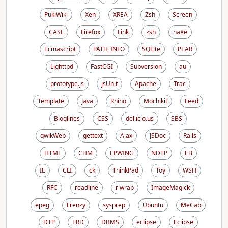
PukiWiki
Xen
XREA
Zsh
Screen
CASL
Firefox
Fink
zsh
haXe
Ecmascript
PATH_INFO
SQLite
PEAR
Lighttpd
FastCGI
Subversion
au
prototype.js
jsUnit
Apache
Trac
Template
Java
Rhino
Mochikit
Feed
Bloglines
CSS
del.icio.us
SBS
qwikWeb
gettext
Ajax
JSDoc
Rails
HTML
CHM
EPWING
NDTP
EB
IE
CLI
ck
ThinkPad
Toy
WSH
RFC
readline
rlwrap
ImageMagick
epeg
Frenzy
sysprep
Ubuntu
MeCab
DTP
ERD
DBMS
eclipse
Eclipse