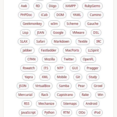
Awk
RD
Diigo
XAMPP
RubyGems
PHPDoc
iCab
DOM
YAML
Camino
Geekmonkey
w3m
Scheme
Gauche
Lisp
JSAN
Google
VMware
DSL
SLAX
Safari
Markdown
Textile
IRC
Jabber
Fastladder
MacPorts
LLSpirit
CPAN
Mozilla
Twitter
OpenFL
Rswatch
ITS
NTP
GUI
Pragger
Yapra
XML
Mobile
Git
Study
JSON
VirtualBox
Samba
Pear
Growl
Mercurial
Rack
Capistrano
Rake
Win
RSS
Mechanize
Sitemaps
Android
JavaScript
Python
RTM
OOo
iPod