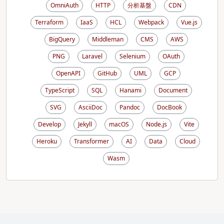
OmniAuth
HTTP
分析基盤
CDN
Terraform
IaaS
HCL
Webpack
Vue.js
BigQuery
Middleman
CMS
AWS
PNG
Laravel
Selenium
OAuth
OpenAPI
GitHub
UML
GCP
TypeScript
SQL
Hanami
Document
SVG
AsciiDoc
Pandoc
DocBook
Develop
Jekyll
macOS
Node.js
Vite
Heroku
Transformer
AI
Data
Cloud
Wasm