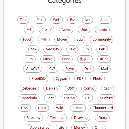
Categories
Tool
日々
Web
Biz
Net
Apple
MS
ことば
News
Unix
howto
Food
PHP
Movie
Edu
Community
Book
Security
Text
TV
Perl
Ruby
Music
Pdoc
生き方
RDoc
ViewCVS
CVS
Rsync
Disk
Mail
FreeBSD
Cygwin
PDF
Photo
Zebedee
Debian
OSX
Comic
Cron
Sysadmin
Font
Analog
iCal
Sunbird
DNS
Linux
Wiki
Emacs
Thunderbird
Sitecopy
Terminal
Drawing
tDiary
AppleScript
Life
Money
Omni