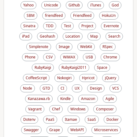
Yahoo
Unicode
Github
iTunes
God
SBM
friendfeed
Friendfeed
HokuUn
Sinatra
TDD
Test
Project
Evernote
iPad
Geohash
Location
Map
Search
Simplenote
Image
WebKit
RSpec
Phone
CSV
WiMAX
USB
Chrome
RubyKaigi
RubyKaigi2011
Space
CoffeeScript
Nokogiri
Hpricot
jQuery
Node
GTD
CI
UX
Design
VCS
Kanazawa.rb
Kindle
Amazon
Agile
Vagrant
Chef
Windows
Composer
Dotenv
PaaS
Itamae
SaaS
Docker
Swagger
Grape
WebAPI
Microservices