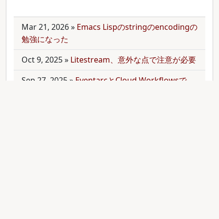
Mar 21, 2026
»
Emacs Lispのstringのencodingの
勉強になった
Oct 9, 2025
»
Litestream、意外な点で注意が必要
Sep 27, 2025
»
EventarcとCloud Workflowsで
Cloudサービス間を少しずつ連携させる
Sep 21, 2025
»
moonを使って多言語monorepo
を扱ってみた
Sep 9, 2025
»
公開のmonorepoでbundler頼みで
gemをインストールする
Aug 28, 2025
»
RubyのMethodオブジェクトを
JavaScriptのfunctionと比較する
Aug 27, 2025
»
ActiveRecordとdry-operationで