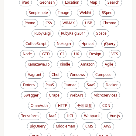
iPad
Geohash
Location
Map
Search
Simplenote
Image
WebKit
RSpec
Phone
CSV
WiMAX
USB
Chrome
RubyKaigi
RubyKaigi2011
Space
CoffeeScript
Nokogiri
Hpricot
jQuery
Node
GTD
CI
UX
Design
VCS
Kanazawa.rb
Kindle
Amazon
Agile
Vagrant
Chef
Windows
Composer
Dotenv
PaaS
Itamae
SaaS
Docker
Swagger
Grape
WebAPI
Microservices
OmniAuth
HTTP
分析基盤
CDN
Terraform
IaaS
HCL
Webpack
Vue.js
BigQuery
Middleman
CMS
AWS