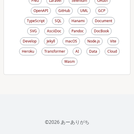
PNG
Laravel
Selenium
OAuth
OpenAPI
GitHub
UML
GCP
TypeScript
SQL
Hanami
Document
SVG
AsciiDoc
Pandoc
DocBook
Develop
Jekyll
macOS
Node.js
Vite
Heroku
Transformer
AI
Data
Cloud
Wasm
©2026 あーありがち