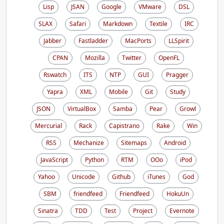
Lisp
JSAN
Google
VMware
DSL
SLAX
Safari
Markdown
Textile
IRC
Jabber
Fastladder
MacPorts
LLSpirit
CPAN
Mozilla
Twitter
OpenFL
Rswatch
ITS
NTP
GUI
Pragger
Yapra
XML
Mobile
Git
Study
JSON
VirtualBox
Samba
Pear
Growl
Mercurial
Rack
Capistrano
Rake
Win
RSS
Mechanize
Sitemaps
Android
JavaScript
Python
RTM
OOo
iPod
Yahoo
Unicode
Github
iTunes
God
SBM
friendfeed
Friendfeed
HokuUn
Sinatra
TDD
Test
Project
Evernote