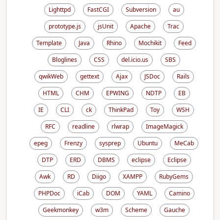
Lighttpd
FastCGI
Subversion
au
prototype.js
jsUnit
Apache
Trac
Template
Java
Rhino
Mochikit
Feed
Bloglines
CSS
del.icio.us
SBS
qwikWeb
gettext
Ajax
JSDoc
Rails
HTML
CHM
EPWING
NDTP
EB
IE
CLI
ck
ThinkPad
Toy
WSH
RFC
readline
rlwrap
ImageMagick
epeg
Frenzy
sysprep
Ubuntu
MeCab
DTP
ERD
DBMS
eclipse
Eclipse
Awk
RD
Diigo
XAMPP
RubyGems
PHPDoc
iCab
DOM
YAML
Camino
Geekmonkey
w3m
Scheme
Gauche