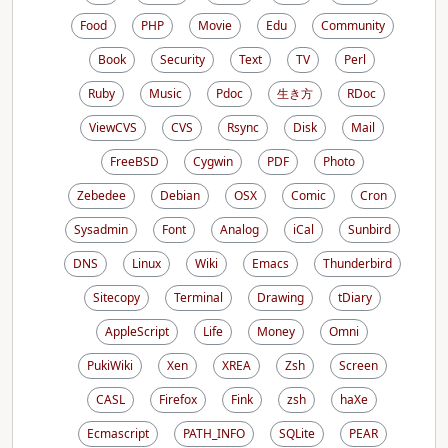
Food
PHP
Movie
Edu
Community
Book
Security
Text
TV
Perl
Ruby
Music
Pdoc
生き方
RDoc
ViewCVS
CVS
Rsync
Disk
Mail
FreeBSD
Cygwin
PDF
Photo
Zebedee
Debian
OSX
Comic
Cron
Sysadmin
Font
Analog
iCal
Sunbird
DNS
Linux
Wiki
Emacs
Thunderbird
Sitecopy
Terminal
Drawing
tDiary
AppleScript
Life
Money
Omni
PukiWiki
Xen
XREA
Zsh
Screen
CASL
Firefox
Fink
zsh
haXe
Ecmascript
PATH_INFO
SQLite
PEAR