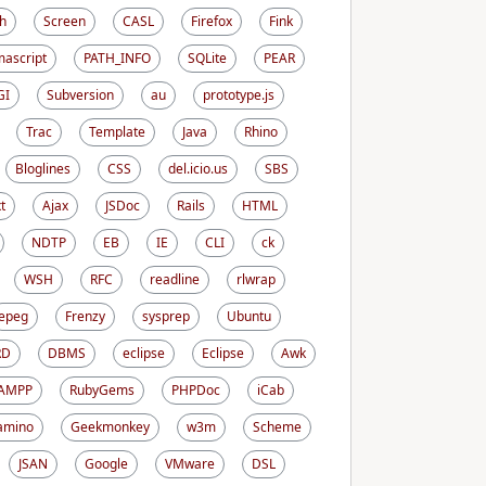
h
Screen
CASL
Firefox
Fink
ascript
PATH_INFO
SQLite
PEAR
GI
Subversion
au
prototype.js
Trac
Template
Java
Rhino
Bloglines
CSS
del.icio.us
SBS
t
Ajax
JSDoc
Rails
HTML
NDTP
EB
IE
CLI
ck
WSH
RFC
readline
rlwrap
epeg
Frenzy
sysprep
Ubuntu
RD
DBMS
eclipse
Eclipse
Awk
AMPP
RubyGems
PHPDoc
iCab
amino
Geekmonkey
w3m
Scheme
JSAN
Google
VMware
DSL