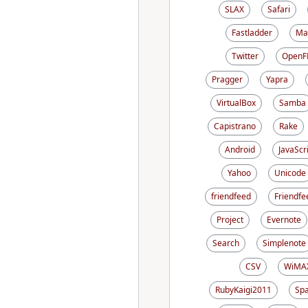
SLAX
Safari
Fastladder
Ma
Twitter
OpenF
Pragger
Yapra
VirtualBox
Samba
Capistrano
Rake
Android
JavaScr
Yahoo
Unicode
friendfeed
Friendfe
Project
Evernote
Search
Simplenote
CSV
WiMA
RubyKaigi2011
Sp