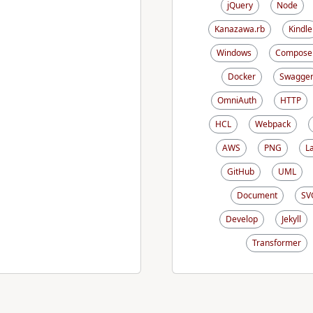
jQuery
Node
Kanazawa.rb
Kindle
Windows
Compose
Docker
Swagge
OmniAuth
HTTP
HCL
Webpack
AWS
PNG
L
GitHub
UML
Document
SV
Develop
Jekyll
Transformer