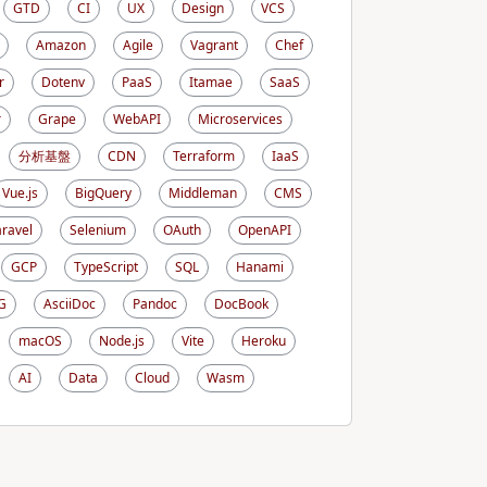
GTD
CI
UX
Design
VCS
Amazon
Agile
Vagrant
Chef
r
Dotenv
PaaS
Itamae
SaaS
r
Grape
WebAPI
Microservices
分析基盤
CDN
Terraform
IaaS
Vue.js
BigQuery
Middleman
CMS
aravel
Selenium
OAuth
OpenAPI
GCP
TypeScript
SQL
Hanami
G
AsciiDoc
Pandoc
DocBook
macOS
Node.js
Vite
Heroku
AI
Data
Cloud
Wasm