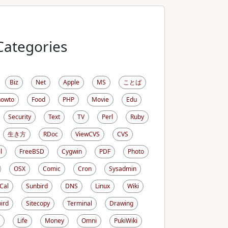
Categories
Biz
Net
Apple
MS
ことば
howto
Food
PHP
Movie
Edu
Security
Text
TV
Perl
Ruby
生き方
RDoc
ViewCVS
CVS
l
FreeBSD
Cygwin
PDF
Photo
OSX
Comic
Cron
Sysadmin
iCal
Sunbird
DNS
Linux
Wiki
ird
Sitecopy
Terminal
Drawing
Life
Money
Omni
PukiWiki