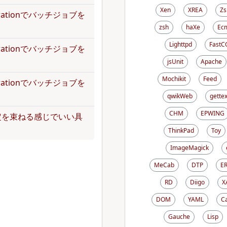
Xen
XREA
Zs
operationでバッチジョブを
zsh
haXe
Ecm
Lighttpd
FastC
operationでバッチジョブを
jsUnit
Apache
Mochikit
Feed
operationでバッチジョブを
qwikWeb
gettex
CHM
EPWING
定を束ねる感じでいい具
ThinkPad
Toy
ImageMagick
MeCab
DTP
E
RD
Diigo
X
DOM
YAML
C
Gauche
Lisp