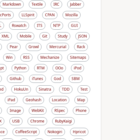
Markdown
Textile
IRC
Jabber
cPorts
LLSpirit
CPAN
Mozilla
L
Rswatch
ITS
NTP
GUI
XML
Mobile
Git
Study
JSON
Pear
Growl
Mercurial
Rack
Win
RSS
Mechanize
Sitemaps
ipt
Python
RTM
OOo
iPod
Github
iTunes
God
SBM
ed
HokuUn
Sinatra
TDD
Test
iPad
Geohash
Location
Map
Image
WebKit
RSpec
Phone
X
USB
Chrome
RubyKaigi
ace
CoffeeScript
Nokogiri
Hpricot