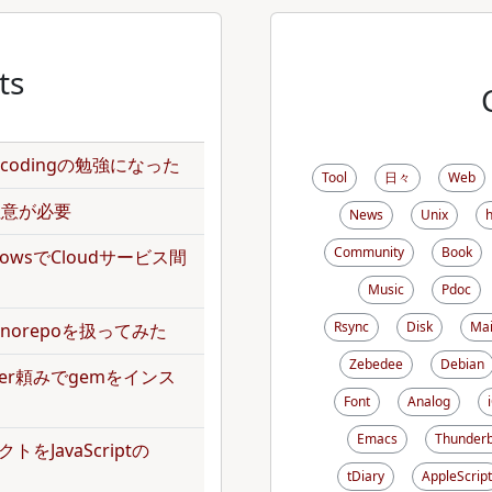
ts
のencodingの勉強になった
Tool
日々
Web
で注意が必要
News
Unix
Community
Book
kflowsでCloudサービス間
Music
Pdoc
Rsync
Disk
Mai
norepoを扱ってみた
Zebedee
Debian
dler頼みでgemをインス
Font
Analog
Emacs
Thunderb
トをJavaScriptの
tDiary
AppleScript