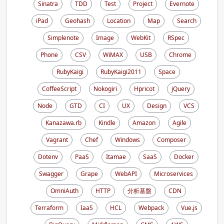
Sinatra
TDD
Test
Project
Evernote
iPad
Geohash
Location
Map
Search
Simplenote
Image
WebKit
RSpec
Phone
CSV
WiMAX
USB
Chrome
RubyKaigi
RubyKaigi2011
Space
CoffeeScript
Nokogiri
Hpricot
jQuery
Node
GTD
CI
UX
Design
VCS
Kanazawa.rb
Kindle
Amazon
Agile
Vagrant
Chef
Windows
Composer
Dotenv
PaaS
Itamae
SaaS
Docker
Swagger
Grape
WebAPI
Microservices
OmniAuth
HTTP
分析基盤
CDN
Terraform
IaaS
HCL
Webpack
Vue.js