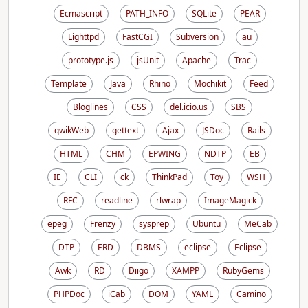
Ecmascript
PATH_INFO
SQLite
PEAR
Lighttpd
FastCGI
Subversion
au
prototype.js
jsUnit
Apache
Trac
Template
Java
Rhino
Mochikit
Feed
Bloglines
CSS
del.icio.us
SBS
qwikWeb
gettext
Ajax
JSDoc
Rails
HTML
CHM
EPWING
NDTP
EB
IE
CLI
ck
ThinkPad
Toy
WSH
RFC
readline
rlwrap
ImageMagick
epeg
Frenzy
sysprep
Ubuntu
MeCab
DTP
ERD
DBMS
eclipse
Eclipse
Awk
RD
Diigo
XAMPP
RubyGems
PHPDoc
iCab
DOM
YAML
Camino