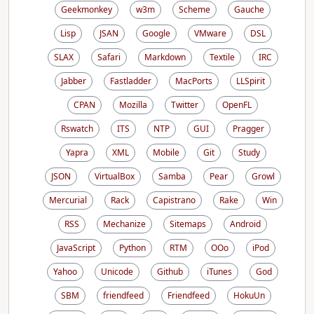
Geekmonkey
w3m
Scheme
Gauche
Lisp
JSAN
Google
VMware
DSL
SLAX
Safari
Markdown
Textile
IRC
Jabber
Fastladder
MacPorts
LLSpirit
CPAN
Mozilla
Twitter
OpenFL
Rswatch
ITS
NTP
GUI
Pragger
Yapra
XML
Mobile
Git
Study
JSON
VirtualBox
Samba
Pear
Growl
Mercurial
Rack
Capistrano
Rake
Win
RSS
Mechanize
Sitemaps
Android
JavaScript
Python
RTM
OOo
iPod
Yahoo
Unicode
Github
iTunes
God
SBM
friendfeed
Friendfeed
HokuUn