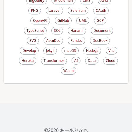
BigQuery
Middleman
CMS
AWS
PNG
Laravel
Selenium
OAuth
OpenAPI
GitHub
UML
GCP
TypeScript
SQL
Hanami
Document
SVG
AsciiDoc
Pandoc
DocBook
Develop
Jekyll
macOS
Node.js
Vite
Heroku
Transformer
AI
Data
Cloud
Wasm
©2026 あーありがち