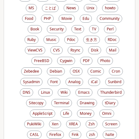
MS
ことば
News
Unix
howto
Food
PHP
Movie
Edu
Community
Book
Security
Text
TV
Perl
Ruby
Music
Pdoc
生き方
RDoc
ViewCVS
CVS
Rsync
Disk
Mail
FreeBSD
Cygwin
PDF
Photo
Zebedee
Debian
OSX
Comic
Cron
Sysadmin
Font
Analog
iCal
Sunbird
DNS
Linux
Wiki
Emacs
Thunderbird
Sitecopy
Terminal
Drawing
tDiary
AppleScript
Life
Money
Omni
PukiWiki
Xen
XREA
Zsh
Screen
CASL
Firefox
Fink
zsh
haXe