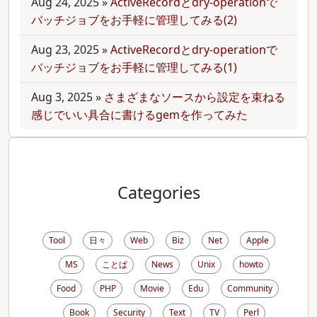
Aug 24, 2025
»
ActiveRecordとdry-operationで
バッチジョブをお手軽に管理してみる(2)
Aug 23, 2025
»
ActiveRecordとdry-operationで
バッチジョブをお手軽に管理してみる(1)
Aug 3, 2025
»
さまざまなソースから設定を束ねる
感じでいい具合に書けるgemを作ってみた
Categories
Tool
日々
Web
Biz
Net
Apple
MS
ことば
News
Unix
howto
Food
PHP
Movie
Edu
Community
Book
Security
Text
TV
Perl