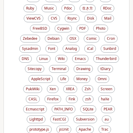
Ruby
Music
Pdoc
生き方
RDoc
ViewCVS
CVS
Rsync
Disk
Mail
FreeBSD
Cygwin
PDF
Photo
Zebedee
Debian
OSX
Comic
Cron
Sysadmin
Font
Analog
iCal
Sunbird
DNS
Linux
Wiki
Emacs
Thunderbird
Sitecopy
Terminal
Drawing
tDiary
AppleScript
Life
Money
Omni
PukiWiki
Xen
XREA
Zsh
Screen
CASL
Firefox
Fink
zsh
haXe
Ecmascript
PATH_INFO
SQLite
PEAR
Lighttpd
FastCGI
Subversion
au
prototype.js
jsUnit
Apache
Trac