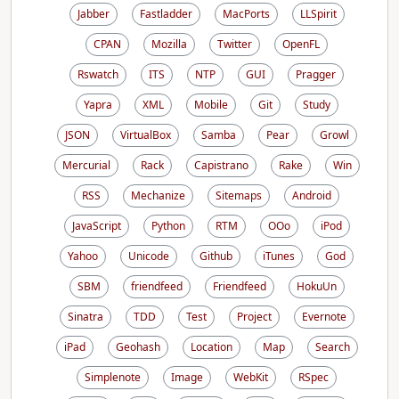
Jabber
Fastladder
MacPorts
LLSpirit
CPAN
Mozilla
Twitter
OpenFL
Rswatch
ITS
NTP
GUI
Pragger
Yapra
XML
Mobile
Git
Study
JSON
VirtualBox
Samba
Pear
Growl
Mercurial
Rack
Capistrano
Rake
Win
RSS
Mechanize
Sitemaps
Android
JavaScript
Python
RTM
OOo
iPod
Yahoo
Unicode
Github
iTunes
God
SBM
friendfeed
Friendfeed
HokuUn
Sinatra
TDD
Test
Project
Evernote
iPad
Geohash
Location
Map
Search
Simplenote
Image
WebKit
RSpec