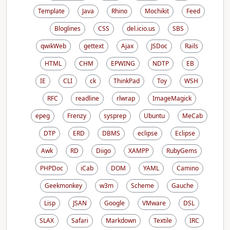
Template
Java
Rhino
Mochikit
Feed
Bloglines
CSS
del.icio.us
SBS
qwikWeb
gettext
Ajax
JSDoc
Rails
HTML
CHM
EPWING
NDTP
EB
IE
CLI
ck
ThinkPad
Toy
WSH
RFC
readline
rlwrap
ImageMagick
epeg
Frenzy
sysprep
Ubuntu
MeCab
DTP
ERD
DBMS
eclipse
Eclipse
Awk
RD
Diigo
XAMPP
RubyGems
PHPDoc
iCab
DOM
YAML
Camino
Geekmonkey
w3m
Scheme
Gauche
Lisp
JSAN
Google
VMware
DSL
SLAX
Safari
Markdown
Textile
IRC