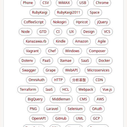
Phone
CSV
WiMAX
USB
Chrome
RubyKaigi
RubyKaigi2011
Space
CoffeeScript
Nokogiri
Hpricot
jQuery
Node
GTD
CI
UX
Design
VCS
Kanazawa.rb
Kindle
Amazon
Agile
Vagrant
Chef
Windows
Composer
Dotenv
PaaS
Itamae
SaaS
Docker
Swagger
Grape
WebAPI
Microservices
OmniAuth
HTTP
分析基盤
CDN
Terraform
IaaS
HCL
Webpack
Vue.js
BigQuery
Middleman
CMS
AWS
PNG
Laravel
Selenium
OAuth
OpenAPI
GitHub
UML
GCP