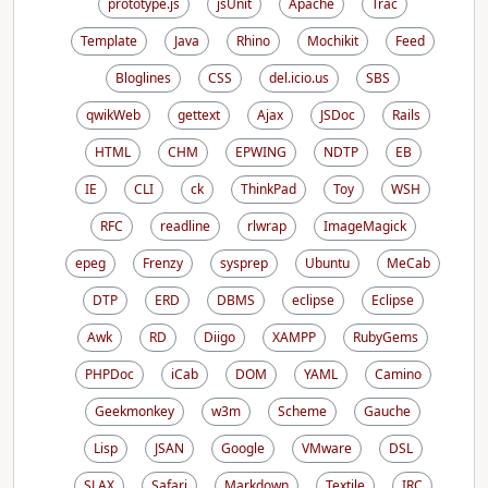
prototype.js
jsUnit
Apache
Trac
Template
Java
Rhino
Mochikit
Feed
Bloglines
CSS
del.icio.us
SBS
qwikWeb
gettext
Ajax
JSDoc
Rails
HTML
CHM
EPWING
NDTP
EB
IE
CLI
ck
ThinkPad
Toy
WSH
RFC
readline
rlwrap
ImageMagick
epeg
Frenzy
sysprep
Ubuntu
MeCab
DTP
ERD
DBMS
eclipse
Eclipse
Awk
RD
Diigo
XAMPP
RubyGems
PHPDoc
iCab
DOM
YAML
Camino
Geekmonkey
w3m
Scheme
Gauche
Lisp
JSAN
Google
VMware
DSL
SLAX
Safari
Markdown
Textile
IRC