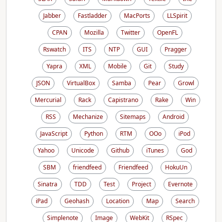
Jabber
Fastladder
MacPorts
LLSpirit
CPAN
Mozilla
Twitter
OpenFL
Rswatch
ITS
NTP
GUI
Pragger
Yapra
XML
Mobile
Git
Study
JSON
VirtualBox
Samba
Pear
Growl
Mercurial
Rack
Capistrano
Rake
Win
RSS
Mechanize
Sitemaps
Android
JavaScript
Python
RTM
OOo
iPod
Yahoo
Unicode
Github
iTunes
God
SBM
friendfeed
Friendfeed
HokuUn
Sinatra
TDD
Test
Project
Evernote
iPad
Geohash
Location
Map
Search
Simplenote
Image
WebKit
RSpec