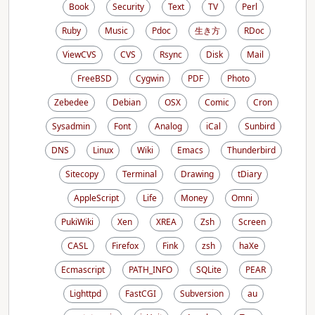
Book
Security
Text
TV
Perl
Ruby
Music
Pdoc
生き方
RDoc
ViewCVS
CVS
Rsync
Disk
Mail
FreeBSD
Cygwin
PDF
Photo
Zebedee
Debian
OSX
Comic
Cron
Sysadmin
Font
Analog
iCal
Sunbird
DNS
Linux
Wiki
Emacs
Thunderbird
Sitecopy
Terminal
Drawing
tDiary
AppleScript
Life
Money
Omni
PukiWiki
Xen
XREA
Zsh
Screen
CASL
Firefox
Fink
zsh
haXe
Ecmascript
PATH_INFO
SQLite
PEAR
Lighttpd
FastCGI
Subversion
au