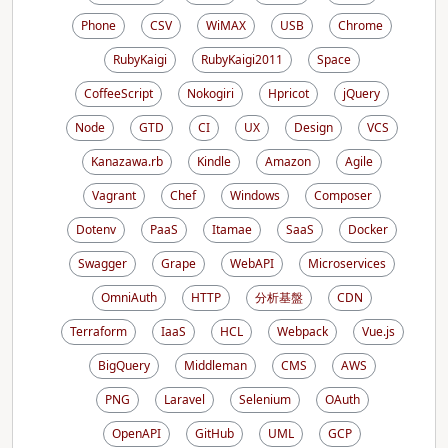
Phone
CSV
WiMAX
USB
Chrome
RubyKaigi
RubyKaigi2011
Space
CoffeeScript
Nokogiri
Hpricot
jQuery
Node
GTD
CI
UX
Design
VCS
Kanazawa.rb
Kindle
Amazon
Agile
Vagrant
Chef
Windows
Composer
Dotenv
PaaS
Itamae
SaaS
Docker
Swagger
Grape
WebAPI
Microservices
OmniAuth
HTTP
分析基盤
CDN
Terraform
IaaS
HCL
Webpack
Vue.js
BigQuery
Middleman
CMS
AWS
PNG
Laravel
Selenium
OAuth
OpenAPI
GitHub
UML
GCP