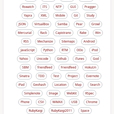
Rswatch
ITS
NTP
GUI
Pragger
Yapra
XML
Mobile
Git
Study
JSON
VirtualBox
Samba
Pear
Growl
Mercurial
Rack
Capistrano
Rake
Win
RSS
Mechanize
Sitemaps
Android
JavaScript
Python
RTM
OOo
iPod
Yahoo
Unicode
Github
iTunes
God
SBM
friendfeed
Friendfeed
HokuUn
Sinatra
TDD
Test
Project
Evernote
iPad
Geohash
Location
Map
Search
Simplenote
Image
WebKit
RSpec
Phone
CSV
WiMAX
USB
Chrome
RubyKaigi
RubyKaigi2011
Space