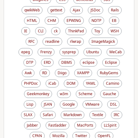
qwikWeb
gettext
Ajax
JSDoc
Rails
HTML
CHM
EPWING
NDTP
EB
IE
CLI
ck
ThinkPad
Toy
WSH
RFC
readline
rlwrap
ImageMagick
epeg
Frenzy
sysprep
Ubuntu
MeCab
DTP
ERD
DBMS
eclipse
Eclipse
Awk
RD
Diigo
XAMPP
RubyGems
PHPDoc
iCab
DOM
YAML
Camino
Geekmonkey
w3m
Scheme
Gauche
Lisp
JSAN
Google
VMware
DSL
SLAX
Safari
Markdown
Textile
IRC
Jabber
Fastladder
MacPorts
LLSpirit
CPAN
Mozilla
Twitter
OpenFL