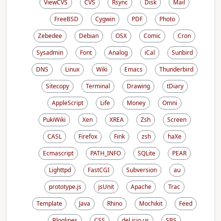
ViewCVS
CVS
Rsync
Disk
Mail
FreeBSD
Cygwin
PDF
Photo
Zebedee
Debian
OSX
Comic
Cron
Sysadmin
Font
Analog
iCal
Sunbird
DNS
Linux
Wiki
Emacs
Thunderbird
Sitecopy
Terminal
Drawing
tDiary
AppleScript
Life
Money
Omni
PukiWiki
Xen
XREA
Zsh
Screen
CASL
Firefox
Fink
zsh
haXe
Ecmascript
PATH_INFO
SQLite
PEAR
Lighttpd
FastCGI
Subversion
au
prototype.js
jsUnit
Apache
Trac
Template
Java
Rhino
Mochikit
Feed
Bloglines
CSS
del.icio.us
SBS