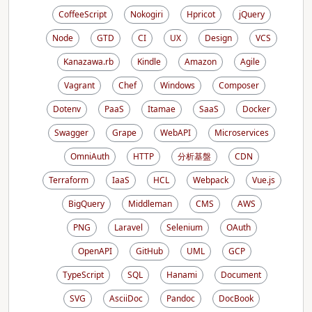
CoffeeScript
Nokogiri
Hpricot
jQuery
Node
GTD
CI
UX
Design
VCS
Kanazawa.rb
Kindle
Amazon
Agile
Vagrant
Chef
Windows
Composer
Dotenv
PaaS
Itamae
SaaS
Docker
Swagger
Grape
WebAPI
Microservices
OmniAuth
HTTP
分析基盤
CDN
Terraform
IaaS
HCL
Webpack
Vue.js
BigQuery
Middleman
CMS
AWS
PNG
Laravel
Selenium
OAuth
OpenAPI
GitHub
UML
GCP
TypeScript
SQL
Hanami
Document
SVG
AsciiDoc
Pandoc
DocBook