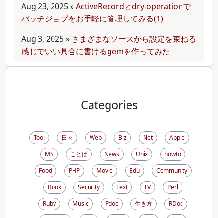
Aug 23, 2025
»
ActiveRecordとdry-operationで
バッチジョブをお手軽に管理してみる(1)
Aug 3, 2025
»
さまざまなソースから設定を束ねる
感じでいい具合に書けるgemを作ってみた
Categories
Tool
日々
Web
Biz
Net
Apple
MS
ことば
News
Unix
howto
Food
PHP
Movie
Edu
Community
Book
Security
Text
TV
Perl
Ruby
Music
Pdoc
生き方
RDoc