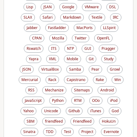
Lisp
JSAN
Google
VMware
DSL
SLAX
Safari
Markdown
Textile
IRC
Jabber
Fastladder
MacPorts
LLSpirit
CPAN
Mozilla
Twitter
OpenFL
Rswatch
ITS
NTP
GUI
Pragger
Yapra
XML
Mobile
Git
Study
JSON
VirtualBox
Samba
Pear
Growl
Mercurial
Rack
Capistrano
Rake
Win
RSS
Mechanize
Sitemaps
Android
JavaScript
Python
RTM
OOo
iPod
Yahoo
Unicode
Github
iTunes
God
SBM
friendfeed
Friendfeed
HokuUn
Sinatra
TDD
Test
Project
Evernote