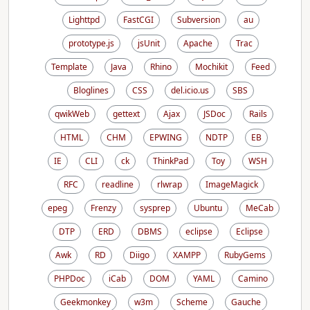
Lighttpd
FastCGI
Subversion
au
prototype.js
jsUnit
Apache
Trac
Template
Java
Rhino
Mochikit
Feed
Bloglines
CSS
del.icio.us
SBS
qwikWeb
gettext
Ajax
JSDoc
Rails
HTML
CHM
EPWING
NDTP
EB
IE
CLI
ck
ThinkPad
Toy
WSH
RFC
readline
rlwrap
ImageMagick
epeg
Frenzy
sysprep
Ubuntu
MeCab
DTP
ERD
DBMS
eclipse
Eclipse
Awk
RD
Diigo
XAMPP
RubyGems
PHPDoc
iCab
DOM
YAML
Camino
Geekmonkey
w3m
Scheme
Gauche