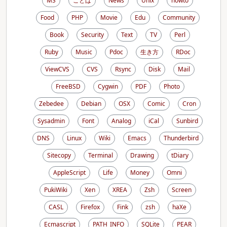
MS
ことば
News
Unix
howto
Food
PHP
Movie
Edu
Community
Book
Security
Text
TV
Perl
Ruby
Music
Pdoc
生き方
RDoc
ViewCVS
CVS
Rsync
Disk
Mail
FreeBSD
Cygwin
PDF
Photo
Zebedee
Debian
OSX
Comic
Cron
Sysadmin
Font
Analog
iCal
Sunbird
DNS
Linux
Wiki
Emacs
Thunderbird
Sitecopy
Terminal
Drawing
tDiary
AppleScript
Life
Money
Omni
PukiWiki
Xen
XREA
Zsh
Screen
CASL
Firefox
Fink
zsh
haXe
Ecmascript
PATH_INFO
SQLite
PEAR