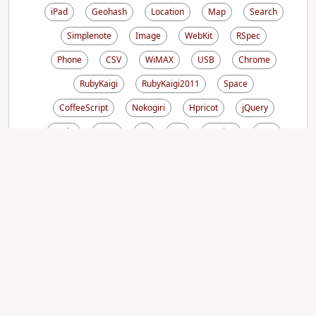
iPad
Geohash
Location
Map
Search
Simplenote
Image
WebKit
RSpec
Phone
CSV
WiMAX
USB
Chrome
RubyKaigi
RubyKaigi2011
Space
CoffeeScript
Nokogiri
Hpricot
jQuery
Node
GTD
CI
UX
Design
VCS
Kanazawa.rb
Kindle
Amazon
Agile
Vagrant
Chef
Windows
Composer
Dotenv
PaaS
Itamae
SaaS
Docker
Swagger
Grape
WebAPI
Microservices
OmniAuth
HTTP
分析基盤
CDN
Terraform
IaaS
HCL
Webpack
Vue.js
BigQuery
Middleman
CMS
AWS