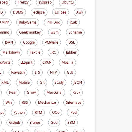
epeg
Frenzy
sysprep
Ubuntu
RD
DBMS
eclipse
Eclipse
Awk
AMPP
RubyGems
PHPDoc
iCab
amino
Geekmonkey
w3m
Scheme
JSAN
Google
VMware
DSL
Markdown
Textile
IRC
Jabber
cPorts
LLSpirit
CPAN
Mozilla
L
Rswatch
ITS
NTP
GUI
XML
Mobile
Git
Study
JSON
Pear
Growl
Mercurial
Rack
Win
RSS
Mechanize
Sitemaps
ipt
Python
RTM
OOo
iPod
Github
iTunes
God
SBM