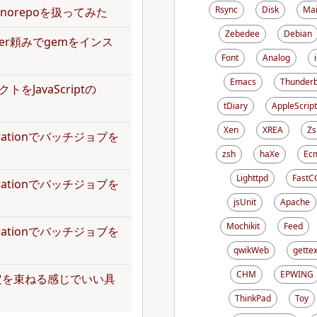
Rsync
Disk
Mai
norepoを扱ってみた
Zebedee
Debian
dler頼みでgemをインス
Font
Analog
Emacs
Thunderb
トをJavaScriptの
tDiary
AppleScript
Xen
XREA
Zs
operationでバッチジョブを
zsh
haXe
Ecm
Lighttpd
FastC
operationでバッチジョブを
jsUnit
Apache
Mochikit
Feed
operationでバッチジョブを
qwikWeb
gettex
CHM
EPWING
定を束ねる感じでいい具
ThinkPad
Toy