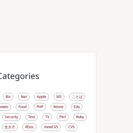
Categories
Biz
Net
Apple
MS
ことば
howto
Food
PHP
Movie
Edu
Security
Text
TV
Perl
Ruby
生き方
RDoc
ViewCVS
CVS