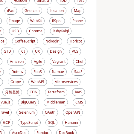
ed
HokuUn
Sinatra
TDD
Test
iPad
Geohash
Location
Map
Image
WebKit
RSpec
Phone
X
USB
Chrome
RubyKaigi
ace
CoffeeScript
Nokogiri
Hpricot
GTD
CI
UX
Design
VCS
Amazon
Agile
Vagrant
Chef
r
Dotenv
PaaS
Itamae
SaaS
r
Grape
WebAPI
Microservices
分析基盤
CDN
Terraform
IaaS
Vue.js
BigQuery
Middleman
CMS
aravel
Selenium
OAuth
OpenAPI
GCP
TypeScript
SQL
Hanami
G
AsciiDoc
Pandoc
DocBook