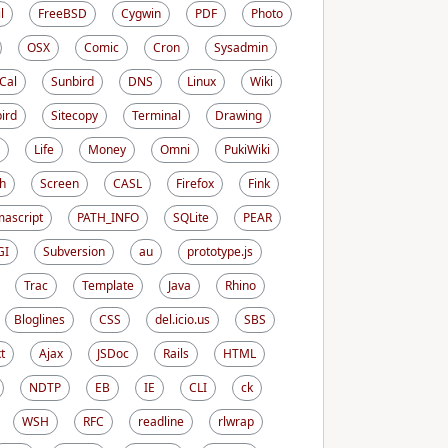
l
FreeBSD
Cygwin
PDF
Photo
OSX
Comic
Cron
Sysadmin
iCal
Sunbird
DNS
Linux
Wiki
ird
Sitecopy
Terminal
Drawing
Life
Money
Omni
PukiWiki
h
Screen
CASL
Firefox
Fink
ascript
PATH_INFO
SQLite
PEAR
GI
Subversion
au
prototype.js
Trac
Template
Java
Rhino
Bloglines
CSS
del.icio.us
SBS
t
Ajax
JSDoc
Rails
HTML
NDTP
EB
IE
CLI
ck
WSH
RFC
readline
rlwrap