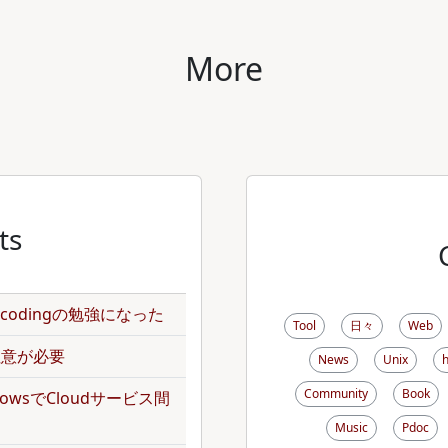
More
ts
のencodingの勉強になった
Tool
日々
Web
で注意が必要
News
Unix
Community
Book
kflowsでCloudサービス間
Music
Pdoc