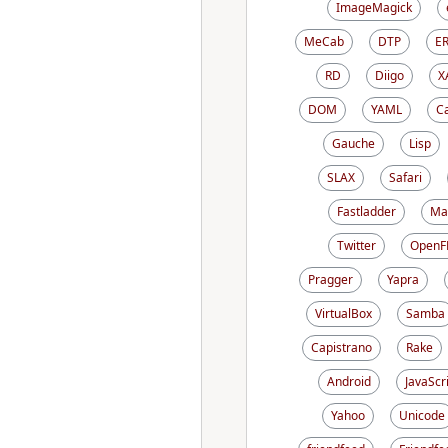
ImageMagick
MeCab
DTP
E
RD
Diigo
X
DOM
YAML
C
Gauche
Lisp
SLAX
Safari
Fastladder
Ma
Twitter
OpenF
Pragger
Yapra
VirtualBox
Samba
Capistrano
Rake
Android
JavaScr
Yahoo
Unicode