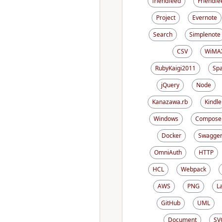
friendfeed
Friendfe
Project
Evernote
Search
Simplenote
CSV
WiMA
RubyKaigi2011
Sp
jQuery
Node
Kanazawa.rb
Kindle
Windows
Compose
Docker
Swagge
OmniAuth
HTTP
HCL
Webpack
AWS
PNG
L
GitHub
UML
Document
SV