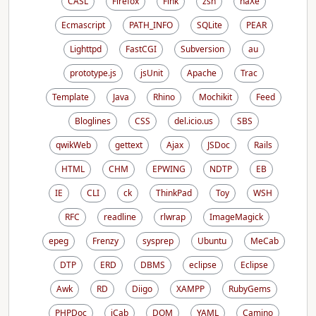
CASL
Firefox
Fink
zsh
haXe
Ecmascript
PATH_INFO
SQLite
PEAR
Lighttpd
FastCGI
Subversion
au
prototype.js
jsUnit
Apache
Trac
Template
Java
Rhino
Mochikit
Feed
Bloglines
CSS
del.icio.us
SBS
qwikWeb
gettext
Ajax
JSDoc
Rails
HTML
CHM
EPWING
NDTP
EB
IE
CLI
ck
ThinkPad
Toy
WSH
RFC
readline
rlwrap
ImageMagick
epeg
Frenzy
sysprep
Ubuntu
MeCab
DTP
ERD
DBMS
eclipse
Eclipse
Awk
RD
Diigo
XAMPP
RubyGems
PHPDoc
iCab
DOM
YAML
Camino