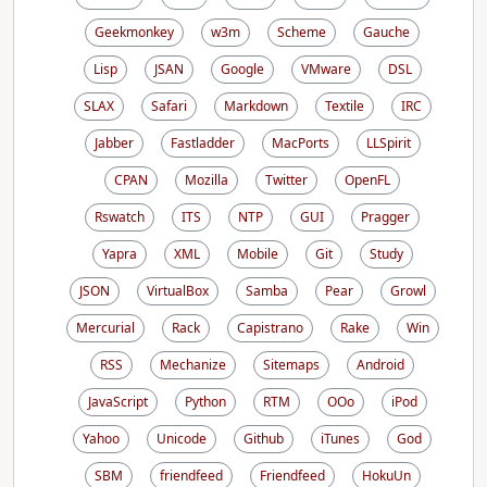
Geekmonkey
w3m
Scheme
Gauche
Lisp
JSAN
Google
VMware
DSL
SLAX
Safari
Markdown
Textile
IRC
Jabber
Fastladder
MacPorts
LLSpirit
CPAN
Mozilla
Twitter
OpenFL
Rswatch
ITS
NTP
GUI
Pragger
Yapra
XML
Mobile
Git
Study
JSON
VirtualBox
Samba
Pear
Growl
Mercurial
Rack
Capistrano
Rake
Win
RSS
Mechanize
Sitemaps
Android
JavaScript
Python
RTM
OOo
iPod
Yahoo
Unicode
Github
iTunes
God
SBM
friendfeed
Friendfeed
HokuUn