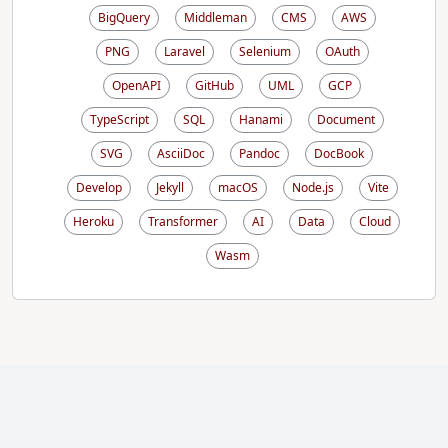
BigQuery
Middleman
CMS
AWS
PNG
Laravel
Selenium
OAuth
OpenAPI
GitHub
UML
GCP
TypeScript
SQL
Hanami
Document
SVG
AsciiDoc
Pandoc
DocBook
Develop
Jekyll
macOS
Node.js
Vite
Heroku
Transformer
AI
Data
Cloud
Wasm