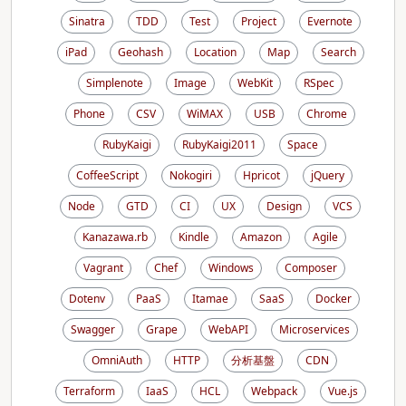
Sinatra
TDD
Test
Project
Evernote
iPad
Geohash
Location
Map
Search
Simplenote
Image
WebKit
RSpec
Phone
CSV
WiMAX
USB
Chrome
RubyKaigi
RubyKaigi2011
Space
CoffeeScript
Nokogiri
Hpricot
jQuery
Node
GTD
CI
UX
Design
VCS
Kanazawa.rb
Kindle
Amazon
Agile
Vagrant
Chef
Windows
Composer
Dotenv
PaaS
Itamae
SaaS
Docker
Swagger
Grape
WebAPI
Microservices
OmniAuth
HTTP
分析基盤
CDN
Terraform
IaaS
HCL
Webpack
Vue.js