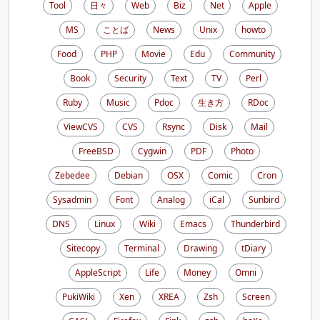
Tool
日々
Web
Biz
Net
Apple
MS
ことば
News
Unix
howto
Food
PHP
Movie
Edu
Community
Book
Security
Text
TV
Perl
Ruby
Music
Pdoc
生き方
RDoc
ViewCVS
CVS
Rsync
Disk
Mail
FreeBSD
Cygwin
PDF
Photo
Zebedee
Debian
OSX
Comic
Cron
Sysadmin
Font
Analog
iCal
Sunbird
DNS
Linux
Wiki
Emacs
Thunderbird
Sitecopy
Terminal
Drawing
tDiary
AppleScript
Life
Money
Omni
PukiWiki
Xen
XREA
Zsh
Screen