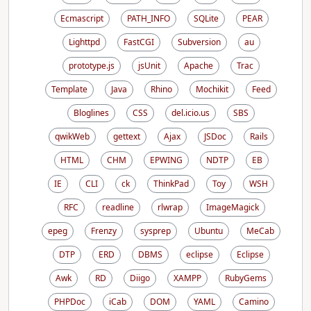
Ecmascript
PATH_INFO
SQLite
PEAR
Lighttpd
FastCGI
Subversion
au
prototype.js
jsUnit
Apache
Trac
Template
Java
Rhino
Mochikit
Feed
Bloglines
CSS
del.icio.us
SBS
qwikWeb
gettext
Ajax
JSDoc
Rails
HTML
CHM
EPWING
NDTP
EB
IE
CLI
ck
ThinkPad
Toy
WSH
RFC
readline
rlwrap
ImageMagick
epeg
Frenzy
sysprep
Ubuntu
MeCab
DTP
ERD
DBMS
eclipse
Eclipse
Awk
RD
Diigo
XAMPP
RubyGems
PHPDoc
iCab
DOM
YAML
Camino