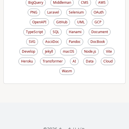
BigQuery
Middleman
CMS
AWS
PNG
Laravel
Selenium
OAuth
OpenAPI
GitHub
UML
GCP
TypeScript
SQL
Hanami
Document
SVG
AsciiDoc
Pandoc
DocBook
Develop
Jekyll
macOS
Node.js
Vite
Heroku
Transformer
AI
Data
Cloud
Wasm