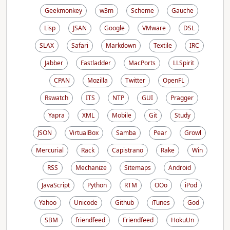
Geekmonkey
w3m
Scheme
Gauche
Lisp
JSAN
Google
VMware
DSL
SLAX
Safari
Markdown
Textile
IRC
Jabber
Fastladder
MacPorts
LLSpirit
CPAN
Mozilla
Twitter
OpenFL
Rswatch
ITS
NTP
GUI
Pragger
Yapra
XML
Mobile
Git
Study
JSON
VirtualBox
Samba
Pear
Growl
Mercurial
Rack
Capistrano
Rake
Win
RSS
Mechanize
Sitemaps
Android
JavaScript
Python
RTM
OOo
iPod
Yahoo
Unicode
Github
iTunes
God
SBM
friendfeed
Friendfeed
HokuUn