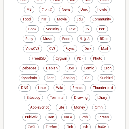
MS
ことば
News
Unix
howto
Food
PHP
Movie
Edu
Community
Book
Security
Text
TV
Perl
Ruby
Music
Pdoc
生き方
RDoc
ViewCVS
CVS
Rsync
Disk
Mail
FreeBSD
Cygwin
PDF
Photo
Zebedee
Debian
OSX
Comic
Cron
Sysadmin
Font
Analog
iCal
Sunbird
DNS
Linux
Wiki
Emacs
Thunderbird
Sitecopy
Terminal
Drawing
tDiary
AppleScript
Life
Money
Omni
PukiWiki
Xen
XREA
Zsh
Screen
CASL
Firefox
Fink
zsh
haXe