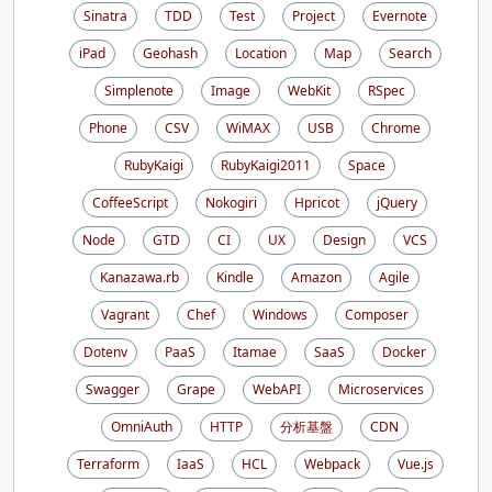
Sinatra
TDD
Test
Project
Evernote
iPad
Geohash
Location
Map
Search
Simplenote
Image
WebKit
RSpec
Phone
CSV
WiMAX
USB
Chrome
RubyKaigi
RubyKaigi2011
Space
CoffeeScript
Nokogiri
Hpricot
jQuery
Node
GTD
CI
UX
Design
VCS
Kanazawa.rb
Kindle
Amazon
Agile
Vagrant
Chef
Windows
Composer
Dotenv
PaaS
Itamae
SaaS
Docker
Swagger
Grape
WebAPI
Microservices
OmniAuth
HTTP
分析基盤
CDN
Terraform
IaaS
HCL
Webpack
Vue.js