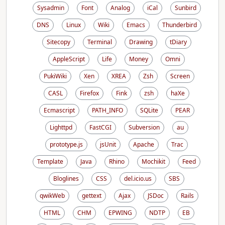
Sysadmin
Font
Analog
iCal
Sunbird
DNS
Linux
Wiki
Emacs
Thunderbird
Sitecopy
Terminal
Drawing
tDiary
AppleScript
Life
Money
Omni
PukiWiki
Xen
XREA
Zsh
Screen
CASL
Firefox
Fink
zsh
haXe
Ecmascript
PATH_INFO
SQLite
PEAR
Lighttpd
FastCGI
Subversion
au
prototype.js
jsUnit
Apache
Trac
Template
Java
Rhino
Mochikit
Feed
Bloglines
CSS
del.icio.us
SBS
qwikWeb
gettext
Ajax
JSDoc
Rails
HTML
CHM
EPWING
NDTP
EB