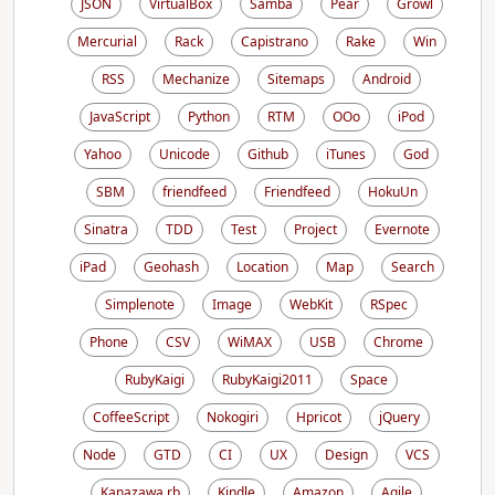
JSON
VirtualBox
Samba
Pear
Growl
Mercurial
Rack
Capistrano
Rake
Win
RSS
Mechanize
Sitemaps
Android
JavaScript
Python
RTM
OOo
iPod
Yahoo
Unicode
Github
iTunes
God
SBM
friendfeed
Friendfeed
HokuUn
Sinatra
TDD
Test
Project
Evernote
iPad
Geohash
Location
Map
Search
Simplenote
Image
WebKit
RSpec
Phone
CSV
WiMAX
USB
Chrome
RubyKaigi
RubyKaigi2011
Space
CoffeeScript
Nokogiri
Hpricot
jQuery
Node
GTD
CI
UX
Design
VCS
Kanazawa.rb
Kindle
Amazon
Agile