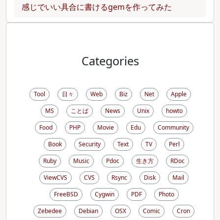
感じでいい具合に書けるgemを作ってみた
Categories
Tool
日々
Web
Biz
Net
Apple
MS
ことば
News
Unix
howto
Food
PHP
Movie
Edu
Community
Book
Security
Text
TV
Perl
Ruby
Music
Pdoc
生き方
RDoc
ViewCVS
CVS
Rsync
Disk
Mail
FreeBSD
Cygwin
PDF
Photo
Zebedee
Debian
OSX
Comic
Cron