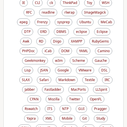
IE
CLI
ck
ThinkPad
Toy
WSH
RFC
readline
rlwrap
ImageMagick
epeg
Frenzy
sysprep
Ubuntu
MeCab
DTP
ERD
DBMS
eclipse
Eclipse
Awk
RD
Diigo
XAMPP
RubyGems
PHPDoc
iCab
DOM
YAML
Camino
Geekmonkey
w3m
Scheme
Gauche
Lisp
JSAN
Google
VMware
DSL
SLAX
Safari
Markdown
Textile
IRC
Jabber
Fastladder
MacPorts
LLSpirit
CPAN
Mozilla
Twitter
OpenFL
Rswatch
ITS
NTP
GUI
Pragger
Yapra
XML
Mobile
Git
Study