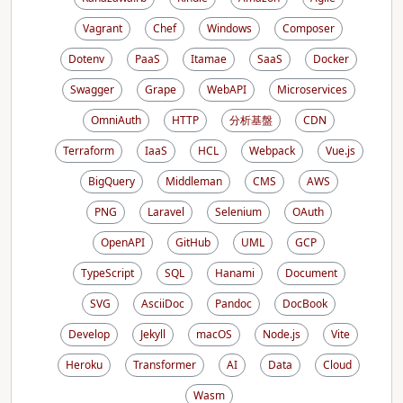
Vagrant
Chef
Windows
Composer
Dotenv
PaaS
Itamae
SaaS
Docker
Swagger
Grape
WebAPI
Microservices
OmniAuth
HTTP
分析基盤
CDN
Terraform
IaaS
HCL
Webpack
Vue.js
BigQuery
Middleman
CMS
AWS
PNG
Laravel
Selenium
OAuth
OpenAPI
GitHub
UML
GCP
TypeScript
SQL
Hanami
Document
SVG
AsciiDoc
Pandoc
DocBook
Develop
Jekyll
macOS
Node.js
Vite
Heroku
Transformer
AI
Data
Cloud
Wasm