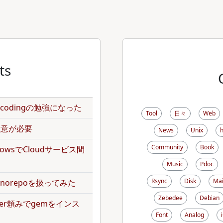
ts
のencodingの勉強になった
Tool
日々
Web
で注意が必要
News
Unix
Community
Book
kflowsでCloudサービス間
Music
Pdoc
Rsync
Disk
Mai
norepoを扱ってみた
Zebedee
Debian
dler頼みでgemをインス
Font
Analog