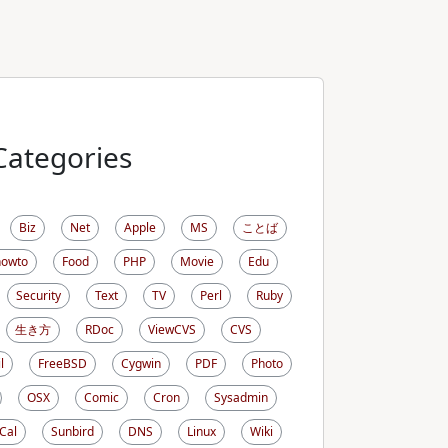
Categories
Biz
Net
Apple
MS
ことば
howto
Food
PHP
Movie
Edu
Security
Text
TV
Perl
Ruby
生き方
RDoc
ViewCVS
CVS
l
FreeBSD
Cygwin
PDF
Photo
OSX
Comic
Cron
Sysadmin
iCal
Sunbird
DNS
Linux
Wiki