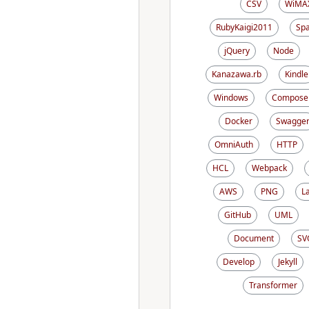
CSV
WiMA
RubyKaigi2011
Sp
jQuery
Node
Kanazawa.rb
Kindle
Windows
Compose
Docker
Swagge
OmniAuth
HTTP
HCL
Webpack
AWS
PNG
L
GitHub
UML
Document
SV
Develop
Jekyll
Transformer