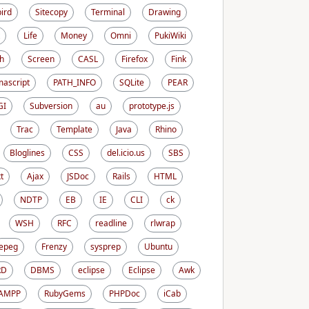
ird
Sitecopy
Terminal
Drawing
Life
Money
Omni
PukiWiki
h
Screen
CASL
Firefox
Fink
ascript
PATH_INFO
SQLite
PEAR
GI
Subversion
au
prototype.js
Trac
Template
Java
Rhino
Bloglines
CSS
del.icio.us
SBS
t
Ajax
JSDoc
Rails
HTML
NDTP
EB
IE
CLI
ck
WSH
RFC
readline
rlwrap
epeg
Frenzy
sysprep
Ubuntu
RD
DBMS
eclipse
Eclipse
Awk
AMPP
RubyGems
PHPDoc
iCab