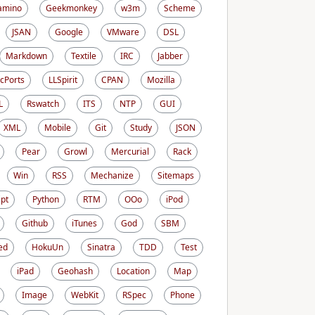
amino
Geekmonkey
w3m
Scheme
JSAN
Google
VMware
DSL
Markdown
Textile
IRC
Jabber
cPorts
LLSpirit
CPAN
Mozilla
L
Rswatch
ITS
NTP
GUI
XML
Mobile
Git
Study
JSON
Pear
Growl
Mercurial
Rack
Win
RSS
Mechanize
Sitemaps
ipt
Python
RTM
OOo
iPod
Github
iTunes
God
SBM
ed
HokuUn
Sinatra
TDD
Test
iPad
Geohash
Location
Map
Image
WebKit
RSpec
Phone