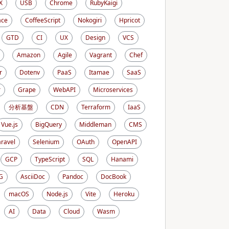
X
USB
Chrome
RubyKaigi
ace
CoffeeScript
Nokogiri
Hpricot
GTD
CI
UX
Design
VCS
Amazon
Agile
Vagrant
Chef
r
Dotenv
PaaS
Itamae
SaaS
r
Grape
WebAPI
Microservices
分析基盤
CDN
Terraform
IaaS
Vue.js
BigQuery
Middleman
CMS
aravel
Selenium
OAuth
OpenAPI
GCP
TypeScript
SQL
Hanami
G
AsciiDoc
Pandoc
DocBook
macOS
Node.js
Vite
Heroku
AI
Data
Cloud
Wasm