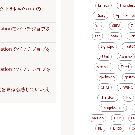
Emacs
Thunderb
トをJavaScriptの
tDiary
AppleScript
Xen
XREA
Zs
operationでバッチジョブを
zsh
haXe
Ecm
Lighttpd
FastC
operationでバッチジョブを
jsUnit
Apache
Mochikit
Feed
operationでバッチジョブを
qwikWeb
gettex
CHM
EPWING
定を束ねる感じでいい具
ThinkPad
Toy
ImageMagick
MeCab
DTP
E
RD
Diigo
X