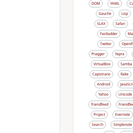
DOM
YAML
C
Gauche
Lisp
SLAX
Safari
Fastladder
Ma
Twitter
OpenF
Pragger
Yapra
VirtualBox
Samba
Capistrano
Rake
Android
JavaScr
Yahoo
Unicode
friendfeed
Friendfe
Project
Evernote
Search
Simplenote