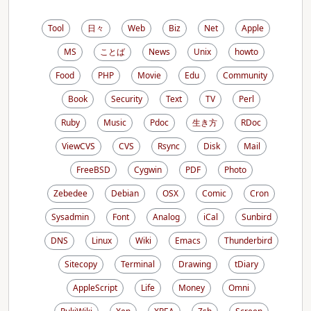
Tool
日々
Web
Biz
Net
Apple
MS
ことば
News
Unix
howto
Food
PHP
Movie
Edu
Community
Book
Security
Text
TV
Perl
Ruby
Music
Pdoc
生き方
RDoc
ViewCVS
CVS
Rsync
Disk
Mail
FreeBSD
Cygwin
PDF
Photo
Zebedee
Debian
OSX
Comic
Cron
Sysadmin
Font
Analog
iCal
Sunbird
DNS
Linux
Wiki
Emacs
Thunderbird
Sitecopy
Terminal
Drawing
tDiary
AppleScript
Life
Money
Omni