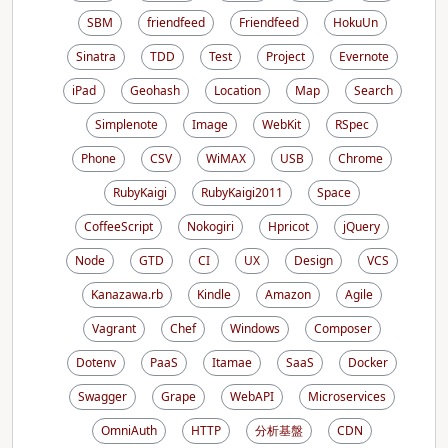
SBM
friendfeed
Friendfeed
HokuUn
Sinatra
TDD
Test
Project
Evernote
iPad
Geohash
Location
Map
Search
Simplenote
Image
WebKit
RSpec
Phone
CSV
WiMAX
USB
Chrome
RubyKaigi
RubyKaigi2011
Space
CoffeeScript
Nokogiri
Hpricot
jQuery
Node
GTD
CI
UX
Design
VCS
Kanazawa.rb
Kindle
Amazon
Agile
Vagrant
Chef
Windows
Composer
Dotenv
PaaS
Itamae
SaaS
Docker
Swagger
Grape
WebAPI
Microservices
OmniAuth
HTTP
分析基盤
CDN