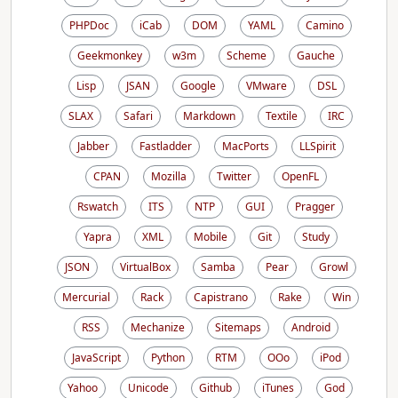
PHPDoc
iCab
DOM
YAML
Camino
Geekmonkey
w3m
Scheme
Gauche
Lisp
JSAN
Google
VMware
DSL
SLAX
Safari
Markdown
Textile
IRC
Jabber
Fastladder
MacPorts
LLSpirit
CPAN
Mozilla
Twitter
OpenFL
Rswatch
ITS
NTP
GUI
Pragger
Yapra
XML
Mobile
Git
Study
JSON
VirtualBox
Samba
Pear
Growl
Mercurial
Rack
Capistrano
Rake
Win
RSS
Mechanize
Sitemaps
Android
JavaScript
Python
RTM
OOo
iPod
Yahoo
Unicode
Github
iTunes
God