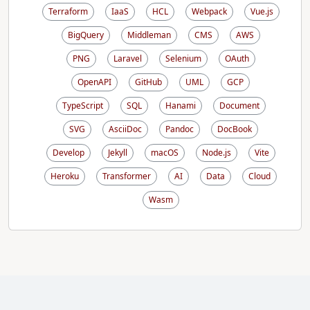
Terraform
IaaS
HCL
Webpack
Vue.js
BigQuery
Middleman
CMS
AWS
PNG
Laravel
Selenium
OAuth
OpenAPI
GitHub
UML
GCP
TypeScript
SQL
Hanami
Document
SVG
AsciiDoc
Pandoc
DocBook
Develop
Jekyll
macOS
Node.js
Vite
Heroku
Transformer
AI
Data
Cloud
Wasm