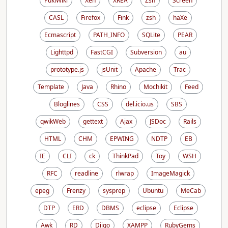
PukiWiki
Xen
XREA
Zsh
Screen
CASL
Firefox
Fink
zsh
haXe
Ecmascript
PATH_INFO
SQLite
PEAR
Lighttpd
FastCGI
Subversion
au
prototype.js
jsUnit
Apache
Trac
Template
Java
Rhino
Mochikit
Feed
Bloglines
CSS
del.icio.us
SBS
qwikWeb
gettext
Ajax
JSDoc
Rails
HTML
CHM
EPWING
NDTP
EB
IE
CLI
ck
ThinkPad
Toy
WSH
RFC
readline
rlwrap
ImageMagick
epeg
Frenzy
sysprep
Ubuntu
MeCab
DTP
ERD
DBMS
eclipse
Eclipse
Awk
RD
Diigo
XAMPP
RubyGems