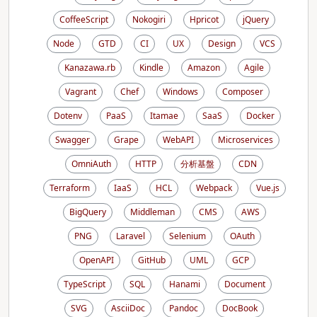
CoffeeScript
Nokogiri
Hpricot
jQuery
Node
GTD
CI
UX
Design
VCS
Kanazawa.rb
Kindle
Amazon
Agile
Vagrant
Chef
Windows
Composer
Dotenv
PaaS
Itamae
SaaS
Docker
Swagger
Grape
WebAPI
Microservices
OmniAuth
HTTP
分析基盤
CDN
Terraform
IaaS
HCL
Webpack
Vue.js
BigQuery
Middleman
CMS
AWS
PNG
Laravel
Selenium
OAuth
OpenAPI
GitHub
UML
GCP
TypeScript
SQL
Hanami
Document
SVG
AsciiDoc
Pandoc
DocBook