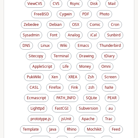
ViewCVS
CVS
Rsync
Disk
Mail
FreeBSD
Cygwin
PDF
Photo
Zebedee
Debian
OSX
Comic
Cron
Sysadmin
Font
Analog
iCal
Sunbird
DNS
Linux
Wiki
Emacs
Thunderbird
Sitecopy
Terminal
Drawing
tDiary
AppleScript
Life
Money
Omni
PukiWiki
Xen
XREA
Zsh
Screen
CASL
Firefox
Fink
zsh
haXe
Ecmascript
PATH_INFO
SQLite
PEAR
Lighttpd
FastCGI
Subversion
au
prototype.js
jsUnit
Apache
Trac
Template
Java
Rhino
Mochikit
Feed