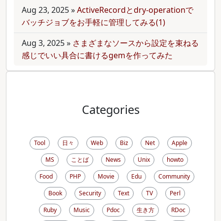
Aug 23, 2025
»
ActiveRecordとdry-operationで
バッチジョブをお手軽に管理してみる(1)
Aug 3, 2025
»
さまざまなソースから設定を束ねる
感じでいい具合に書けるgemを作ってみた
Categories
Tool
日々
Web
Biz
Net
Apple
MS
ことば
News
Unix
howto
Food
PHP
Movie
Edu
Community
Book
Security
Text
TV
Perl
Ruby
Music
Pdoc
生き方
RDoc