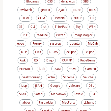
Bloglines
CSS
del.icio.us
SBS
qwikWeb
gettext
Ajax
JSDoc
Rails
HTML
CHM
EPWING
NDTP
EB
IE
CLI
ck
ThinkPad
Toy
WSH
RFC
readline
rlwrap
ImageMagick
epeg
Frenzy
sysprep
Ubuntu
MeCab
DTP
ERD
DBMS
eclipse
Eclipse
Awk
RD
Diigo
XAMPP
RubyGems
PHPDoc
iCab
DOM
YAML
Camino
Geekmonkey
w3m
Scheme
Gauche
Lisp
JSAN
Google
VMware
DSL
SLAX
Safari
Markdown
Textile
IRC
Jabber
Fastladder
MacPorts
LLSpirit
CPAN
Mozilla
Twitter
OpenFL