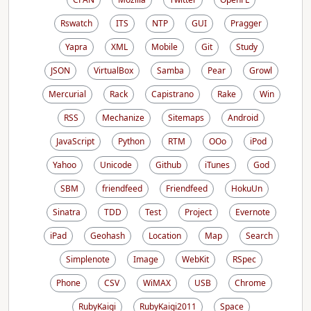
Rswatch
ITS
NTP
GUI
Pragger
Yapra
XML
Mobile
Git
Study
JSON
VirtualBox
Samba
Pear
Growl
Mercurial
Rack
Capistrano
Rake
Win
RSS
Mechanize
Sitemaps
Android
JavaScript
Python
RTM
OOo
iPod
Yahoo
Unicode
Github
iTunes
God
SBM
friendfeed
Friendfeed
HokuUn
Sinatra
TDD
Test
Project
Evernote
iPad
Geohash
Location
Map
Search
Simplenote
Image
WebKit
RSpec
Phone
CSV
WiMAX
USB
Chrome
RubyKaigi
RubyKaigi2011
Space