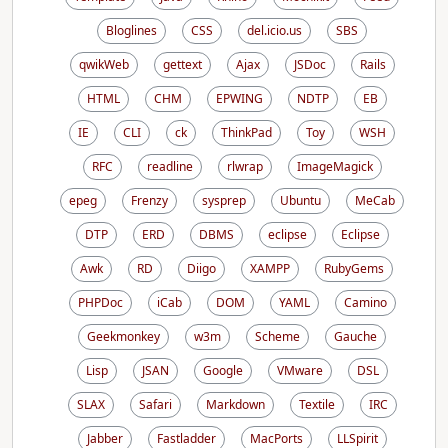
Bloglines
CSS
del.icio.us
SBS
qwikWeb
gettext
Ajax
JSDoc
Rails
HTML
CHM
EPWING
NDTP
EB
IE
CLI
ck
ThinkPad
Toy
WSH
RFC
readline
rlwrap
ImageMagick
epeg
Frenzy
sysprep
Ubuntu
MeCab
DTP
ERD
DBMS
eclipse
Eclipse
Awk
RD
Diigo
XAMPP
RubyGems
PHPDoc
iCab
DOM
YAML
Camino
Geekmonkey
w3m
Scheme
Gauche
Lisp
JSAN
Google
VMware
DSL
SLAX
Safari
Markdown
Textile
IRC
Jabber
Fastladder
MacPorts
LLSpirit