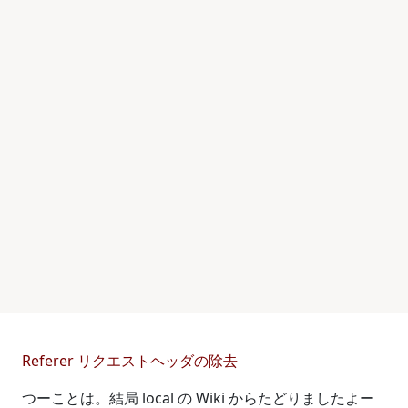
Referer リクエストヘッダの除去
つーことは。結局 local の Wiki からたどりましたよー