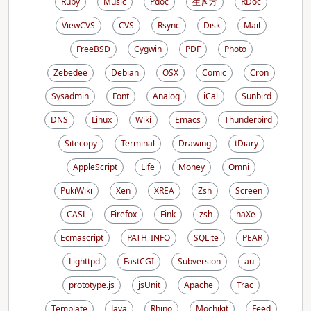
Ruby
Music
Pdoc
生き方
RDoc
ViewCVS
CVS
Rsync
Disk
Mail
FreeBSD
Cygwin
PDF
Photo
Zebedee
Debian
OSX
Comic
Cron
Sysadmin
Font
Analog
iCal
Sunbird
DNS
Linux
Wiki
Emacs
Thunderbird
Sitecopy
Terminal
Drawing
tDiary
AppleScript
Life
Money
Omni
PukiWiki
Xen
XREA
Zsh
Screen
CASL
Firefox
Fink
zsh
haXe
Ecmascript
PATH_INFO
SQLite
PEAR
Lighttpd
FastCGI
Subversion
au
prototype.js
jsUnit
Apache
Trac
Template
Java
Rhino
Mochikit
Feed