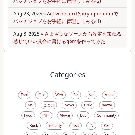
バッチジョブをお手軽に管理してみる(2)
Aug 23, 2025
»
ActiveRecordとdry-operationで
バッチジョブをお手軽に管理してみる(1)
Aug 3, 2025
»
さまざまなソースから設定を束ねる
感じでいい具合に書けるgemを作ってみた
Categories
Tool
日々
Web
Biz
Net
Apple
MS
ことば
News
Unix
howto
Food
PHP
Movie
Edu
Community
Book
Security
Text
TV
Perl