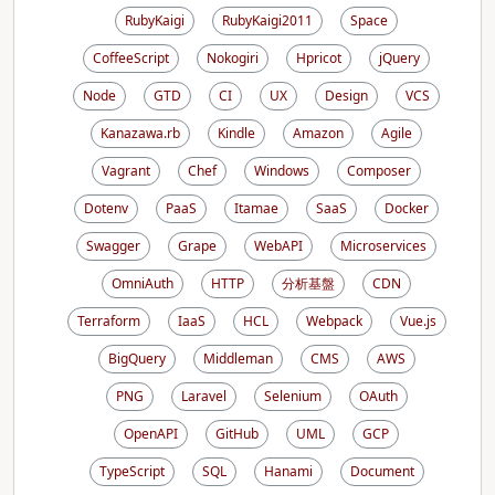
RubyKaigi
RubyKaigi2011
Space
CoffeeScript
Nokogiri
Hpricot
jQuery
Node
GTD
CI
UX
Design
VCS
Kanazawa.rb
Kindle
Amazon
Agile
Vagrant
Chef
Windows
Composer
Dotenv
PaaS
Itamae
SaaS
Docker
Swagger
Grape
WebAPI
Microservices
OmniAuth
HTTP
分析基盤
CDN
Terraform
IaaS
HCL
Webpack
Vue.js
BigQuery
Middleman
CMS
AWS
PNG
Laravel
Selenium
OAuth
OpenAPI
GitHub
UML
GCP
TypeScript
SQL
Hanami
Document