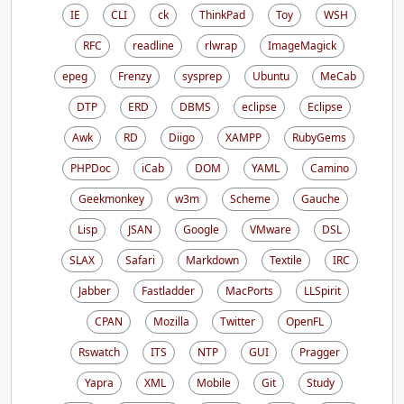
IE
CLI
ck
ThinkPad
Toy
WSH
RFC
readline
rlwrap
ImageMagick
epeg
Frenzy
sysprep
Ubuntu
MeCab
DTP
ERD
DBMS
eclipse
Eclipse
Awk
RD
Diigo
XAMPP
RubyGems
PHPDoc
iCab
DOM
YAML
Camino
Geekmonkey
w3m
Scheme
Gauche
Lisp
JSAN
Google
VMware
DSL
SLAX
Safari
Markdown
Textile
IRC
Jabber
Fastladder
MacPorts
LLSpirit
CPAN
Mozilla
Twitter
OpenFL
Rswatch
ITS
NTP
GUI
Pragger
Yapra
XML
Mobile
Git
Study