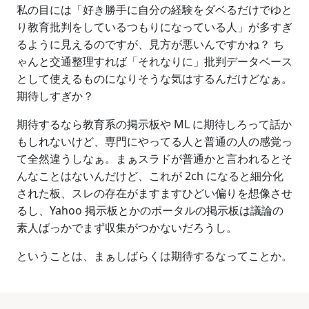
私の目には「好き勝手に自分の経験をダベるだけでゆと
り教育批判をしているつもりになっている人」が多すぎ
るように見えるのですが、見方が悪いんですかね？ ち
ゃんと交通整理すれば「それなりに」批判データベース
として使えるものになりそうな気はするんだけどなぁ。
期待しすぎか？
期待するなら教育系の掲示板や ML に期待しろって話か
もしれないけど、専門にやってる人と普通の人の感覚っ
て全然違うしなぁ。まぁスラドが普通かと言われるとそ
んなことはないんだけど、これが 2ch になると細分化
された板、スレの存在がますますひどい偏りを想像させ
るし、Yahoo 掲示板とかのポータルの掲示板は議論の
素人ばっかでまず収集がつかないだろうし。
ということは、まぁしばらくは期待するなってことか。