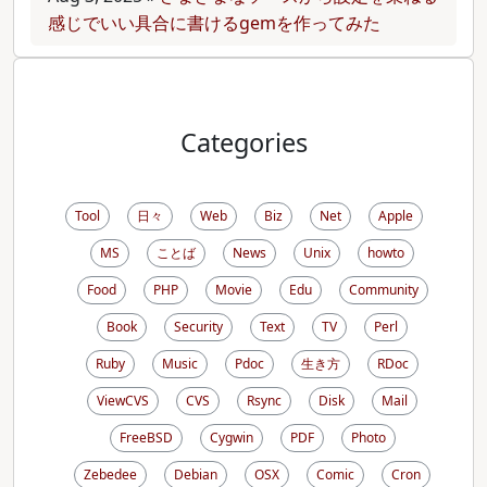
感じでいい具合に書けるgemを作ってみた
Categories
Tool
日々
Web
Biz
Net
Apple
MS
ことば
News
Unix
howto
Food
PHP
Movie
Edu
Community
Book
Security
Text
TV
Perl
Ruby
Music
Pdoc
生き方
RDoc
ViewCVS
CVS
Rsync
Disk
Mail
FreeBSD
Cygwin
PDF
Photo
Zebedee
Debian
OSX
Comic
Cron