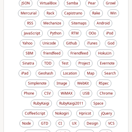
JSON
VirtualBox
Samba
Pear
Growl
Mercurial
Rack
Capistrano
Rake
Win
RSS
Mechanize
Sitemaps
Android
JavaScript
Python
RTM
OOo
iPod
Yahoo
Unicode
Github
iTunes
God
SBM
friendfeed
Friendfeed
HokuUn
Sinatra
TDD
Test
Project
Evernote
iPad
Geohash
Location
Map
Search
Simplenote
Image
WebKit
RSpec
Phone
CSV
WiMAX
USB
Chrome
RubyKaigi
RubyKaigi2011
Space
CoffeeScript
Nokogiri
Hpricot
jQuery
Node
GTD
CI
UX
Design
VCS