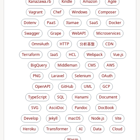
Kanazawa.rb
Kindle
Amazon
Agile
Vagrant
Chef
Windows
Composer
Dotenv
PaaS
Itamae
SaaS
Docker
Swagger
Grape
WebAPI
Microservices
OmniAuth
HTTP
分析基盤
CDN
Terraform
IaaS
HCL
Webpack
Vue.js
BigQuery
Middleman
CMS
AWS
PNG
Laravel
Selenium
OAuth
OpenAPI
GitHub
UML
GCP
TypeScript
SQL
Hanami
Document
SVG
AsciiDoc
Pandoc
DocBook
Develop
Jekyll
macOS
Node.js
Vite
Heroku
Transformer
AI
Data
Cloud
Wasm