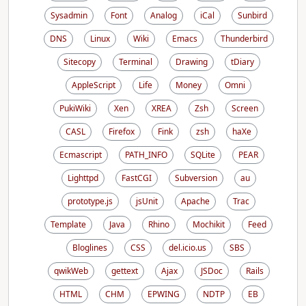
Sysadmin
Font
Analog
iCal
Sunbird
DNS
Linux
Wiki
Emacs
Thunderbird
Sitecopy
Terminal
Drawing
tDiary
AppleScript
Life
Money
Omni
PukiWiki
Xen
XREA
Zsh
Screen
CASL
Firefox
Fink
zsh
haXe
Ecmascript
PATH_INFO
SQLite
PEAR
Lighttpd
FastCGI
Subversion
au
prototype.js
jsUnit
Apache
Trac
Template
Java
Rhino
Mochikit
Feed
Bloglines
CSS
del.icio.us
SBS
qwikWeb
gettext
Ajax
JSDoc
Rails
HTML
CHM
EPWING
NDTP
EB