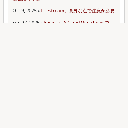
Oct 9, 2025
»
Litestream、意外な点で注意が必要
Sep 27, 2025
»
EventarcとCloud Workflowsで
Cloudサービス間を少しずつ連携させる
Sep 21, 2025
»
moonを使って多言語monorepo
を扱ってみた
Sep 9, 2025
»
公開のmonorepoでbundler頼みで
gemをインストールする
Aug 28, 2025
»
RubyのMethodオブジェクトを
JavaScriptのfunctionと比較する
Aug 27, 2025
»
ActiveRecordとdry-operationで
バッチジョブをお手軽に管理してみる(3)
Aug 24, 2025
»
ActiveRecordとdry-operationで
バッチジョブをお手軽に管理してみる(2)