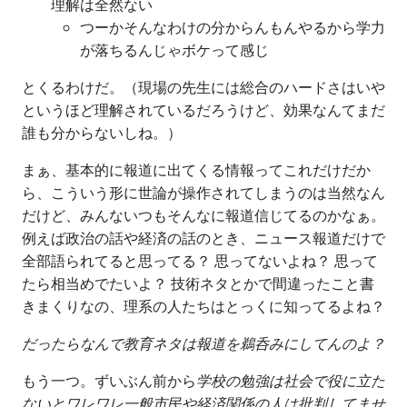
理解は全然ない
つーかそんなわけの分からんもんやるから学力
が落ちるんじゃボケって感じ
とくるわけだ。（現場の先生には総合のハードさはいや
というほど理解されているだろうけど、効果なんてまだ
誰も分からないしね。）
まぁ、基本的に報道に出てくる情報ってこれだけだか
ら、こういう形に世論が操作されてしまうのは当然なん
だけど、みんないつもそんなに報道信じてるのかなぁ。
例えば政治の話や経済の話のとき、ニュース報道だけで
全部語られてると思ってる？ 思ってないよね？ 思って
たら相当めでたいよ？ 技術ネタとかで間違ったこと書
きまくりなの、理系の人たちはとっくに知ってるよね？
だったらなんで教育ネタは報道を鵜呑みにしてんのよ？
もう一つ。ずいぶん前から
学校の勉強は社会で役に立た
ないとワレワレ一般市民や経済関係の人は批判してませ