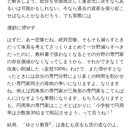
と断言しよう。総合を全面廃止して速攻元に戻すならあ
るいは可能かもしれない。今なら過去の資産を掘り起こ
せばなんとかなるだろう。でも実際には
微妙に増やす
はずだ。あー悲惨だね。絶対悲惨。そもそも減らすとき
だって体系を考えてざっくりまとめて一分野減らすべき
だったのに、教科書で扱わなくなるとその分野の専門家
の存在価値がなくなってしまうから、それができなくて
虫食い削減した（妄想100%）わけで、また増やすとな
ったときには自分の専門分野により多くの時間を割かせ
たい専門家同士の骨肉の争いになりますよ。なります
ね。例えば四角形の専門家が三角形の専門家をこてんぱ
んにけなすような事態になります。もちろんなりますと
も。円周率の専門家はここぞとばかりに「小学校で円周
1
率は少数第30位まで暗記させよう」って言うね！
2
結局、「ゆとり教育
」は進むも戻るも茨の道なのよ。