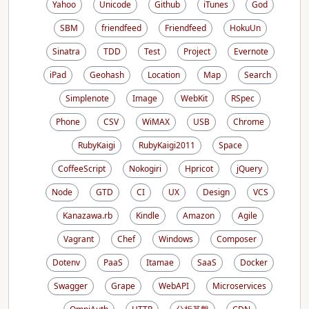
Yahoo
Unicode
Github
iTunes
God
SBM
friendfeed
Friendfeed
HokuUn
Sinatra
TDD
Test
Project
Evernote
iPad
Geohash
Location
Map
Search
Simplenote
Image
WebKit
RSpec
Phone
CSV
WiMAX
USB
Chrome
RubyKaigi
RubyKaigi2011
Space
CoffeeScript
Nokogiri
Hpricot
jQuery
Node
GTD
CI
UX
Design
VCS
Kanazawa.rb
Kindle
Amazon
Agile
Vagrant
Chef
Windows
Composer
Dotenv
PaaS
Itamae
SaaS
Docker
Swagger
Grape
WebAPI
Microservices