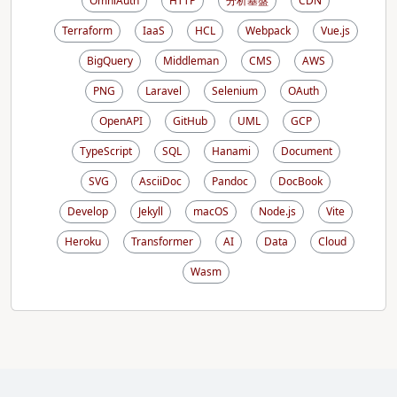
OmniAuth
HTTP
分析基盤
CDN
Terraform
IaaS
HCL
Webpack
Vue.js
BigQuery
Middleman
CMS
AWS
PNG
Laravel
Selenium
OAuth
OpenAPI
GitHub
UML
GCP
TypeScript
SQL
Hanami
Document
SVG
AsciiDoc
Pandoc
DocBook
Develop
Jekyll
macOS
Node.js
Vite
Heroku
Transformer
AI
Data
Cloud
Wasm