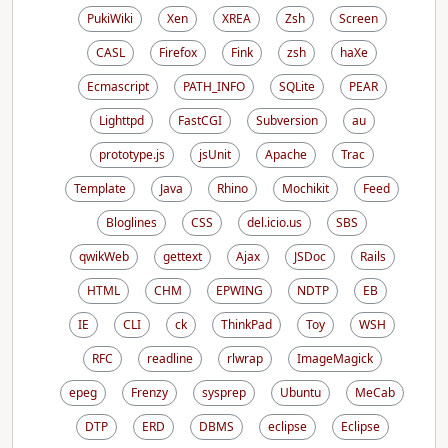
PukiWiki
Xen
XREA
Zsh
Screen
CASL
Firefox
Fink
zsh
haXe
Ecmascript
PATH_INFO
SQLite
PEAR
Lighttpd
FastCGI
Subversion
au
prototype.js
jsUnit
Apache
Trac
Template
Java
Rhino
Mochikit
Feed
Bloglines
CSS
del.icio.us
SBS
qwikWeb
gettext
Ajax
JSDoc
Rails
HTML
CHM
EPWING
NDTP
EB
IE
CLI
ck
ThinkPad
Toy
WSH
RFC
readline
rlwrap
ImageMagick
epeg
Frenzy
sysprep
Ubuntu
MeCab
DTP
ERD
DBMS
eclipse
Eclipse