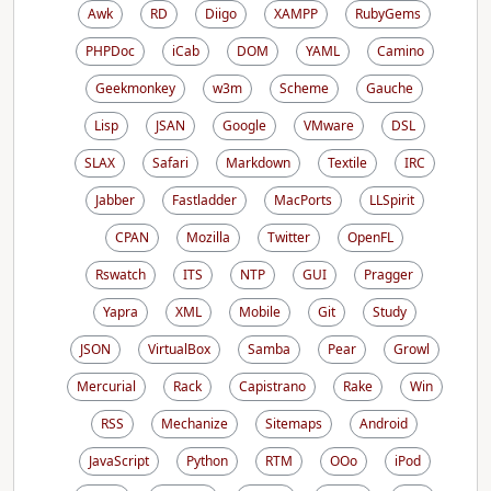
Awk
RD
Diigo
XAMPP
RubyGems
PHPDoc
iCab
DOM
YAML
Camino
Geekmonkey
w3m
Scheme
Gauche
Lisp
JSAN
Google
VMware
DSL
SLAX
Safari
Markdown
Textile
IRC
Jabber
Fastladder
MacPorts
LLSpirit
CPAN
Mozilla
Twitter
OpenFL
Rswatch
ITS
NTP
GUI
Pragger
Yapra
XML
Mobile
Git
Study
JSON
VirtualBox
Samba
Pear
Growl
Mercurial
Rack
Capistrano
Rake
Win
RSS
Mechanize
Sitemaps
Android
JavaScript
Python
RTM
OOo
iPod