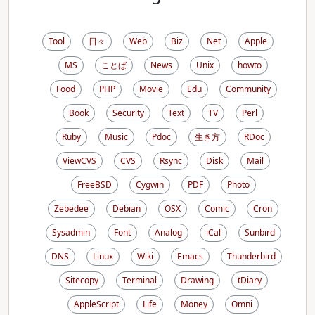
Tool
日々
Web
Biz
Net
Apple
MS
ことば
News
Unix
howto
Food
PHP
Movie
Edu
Community
Book
Security
Text
TV
Perl
Ruby
Music
Pdoc
生き方
RDoc
ViewCVS
CVS
Rsync
Disk
Mail
FreeBSD
Cygwin
PDF
Photo
Zebedee
Debian
OSX
Comic
Cron
Sysadmin
Font
Analog
iCal
Sunbird
DNS
Linux
Wiki
Emacs
Thunderbird
Sitecopy
Terminal
Drawing
tDiary
AppleScript
Life
Money
Omni