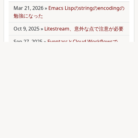
Mar 21, 2026
»
Emacs Lispのstringのencodingの
勉強になった
Oct 9, 2025
»
Litestream、意外な点で注意が必要
Sep 27, 2025
»
EventarcとCloud Workflowsで
Cloudサービス間を少しずつ連携させる
Sep 21, 2025
»
moonを使って多言語monorepo
を扱ってみた
Sep 9, 2025
»
公開のmonorepoでbundler頼みで
gemをインストールする
Aug 28, 2025
»
RubyのMethodオブジェクトを
JavaScriptのfunctionと比較する
Aug 27, 2025
»
ActiveRecordとdry-operationで
バッチジョブをお手軽に管理してみる(3)