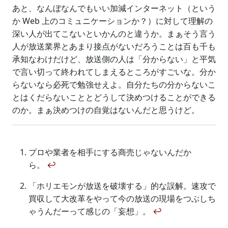
あと、なんぼなんでもいい加減インターネット（という
か Web 上のコミュニケーションか？）に対して理解の
深い人が出てこないといかんのと違うか。まぁそう言う
人が放送業界とあまり接点がないだろうことは百も千も
承知なわけだけど、放送側の人は「分からない」と平気
で言い切って終われてしまえるところがすごいな。分か
らないなら必死で勉強せえよ。自分たちの分からないこ
とはくだらないこととどうして決めつけることができる
のか。まぁ決めつけの自覚はないんだと思うけど。
プロや業者を相手にする商売じゃないんだか
ら。
↩
「ホリエモンが放送を破壊する」的な誤解。速攻で
買収して大改革をやって今の放送の現場をつぶしち
ゃうんだーって感じの「妄想」。
↩