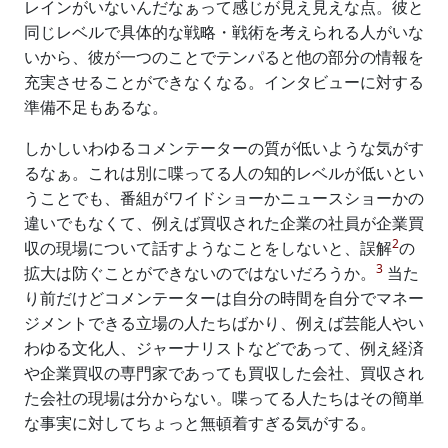
レインがいないんだなぁって感じが見え見えな点。彼と
同じレベルで具体的な戦略・戦術を考えられる人がいな
いから、彼が一つのことでテンパると他の部分の情報を
充実させることができなくなる。インタビューに対する
準備不足もあるな。
しかしいわゆるコメンテーターの質が低いような気がす
るなぁ。これは別に喋ってる人の知的レベルが低いとい
うことでも、番組がワイドショーかニュースショーかの
違いでもなくて、例えば買収された企業の社員が企業買
2
収の現場について話すようなことをしないと、誤解
の
3
拡大は防ぐことができないのではないだろうか。
当た
り前だけどコメンテーターは自分の時間を自分でマネー
ジメントできる立場の人たちばかり、例えば芸能人やい
わゆる文化人、ジャーナリストなどであって、例え経済
や企業買収の専門家であっても買収した会社、買収され
た会社の現場は分からない。喋ってる人たちはその簡単
な事実に対してちょっと無頓着すぎる気がする。