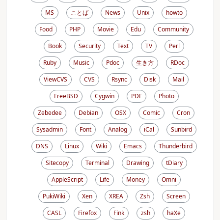
MS
ことば
News
Unix
howto
Food
PHP
Movie
Edu
Community
Book
Security
Text
TV
Perl
Ruby
Music
Pdoc
生き方
RDoc
ViewCVS
CVS
Rsync
Disk
Mail
FreeBSD
Cygwin
PDF
Photo
Zebedee
Debian
OSX
Comic
Cron
Sysadmin
Font
Analog
iCal
Sunbird
DNS
Linux
Wiki
Emacs
Thunderbird
Sitecopy
Terminal
Drawing
tDiary
AppleScript
Life
Money
Omni
PukiWiki
Xen
XREA
Zsh
Screen
CASL
Firefox
Fink
zsh
haXe