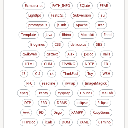
Ecmascript
PATH_INFO
SQLite
PEAR
Lighttpd
FastCGI
Subversion
au
prototype.js
jsUnit
Apache
Trac
Template
Java
Rhino
Mochikit
Feed
Bloglines
CSS
del.icio.us
SBS
qwikWeb
gettext
Ajax
JSDoc
Rails
HTML
CHM
EPWING
NDTP
EB
IE
CLI
ck
ThinkPad
Toy
WSH
RFC
readline
rlwrap
ImageMagick
epeg
Frenzy
sysprep
Ubuntu
MeCab
DTP
ERD
DBMS
eclipse
Eclipse
Awk
RD
Diigo
XAMPP
RubyGems
PHPDoc
iCab
DOM
YAML
Camino