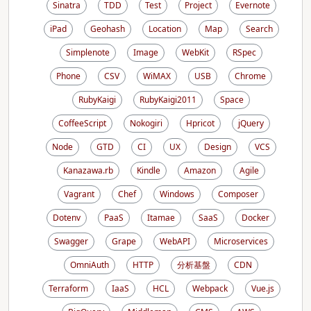
Sinatra
TDD
Test
Project
Evernote
iPad
Geohash
Location
Map
Search
Simplenote
Image
WebKit
RSpec
Phone
CSV
WiMAX
USB
Chrome
RubyKaigi
RubyKaigi2011
Space
CoffeeScript
Nokogiri
Hpricot
jQuery
Node
GTD
CI
UX
Design
VCS
Kanazawa.rb
Kindle
Amazon
Agile
Vagrant
Chef
Windows
Composer
Dotenv
PaaS
Itamae
SaaS
Docker
Swagger
Grape
WebAPI
Microservices
OmniAuth
HTTP
分析基盤
CDN
Terraform
IaaS
HCL
Webpack
Vue.js