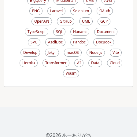
BigQuery
Middleman
CMS
AWS
PNG
Laravel
Selenium
OAuth
OpenAPI
GitHub
UML
GCP
TypeScript
SQL
Hanami
Document
SVG
AsciiDoc
Pandoc
DocBook
Develop
Jekyll
macOS
Node.js
Vite
Heroku
Transformer
AI
Data
Cloud
Wasm
©2026 あーありがち