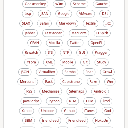
Geekmonkey
w3m
Scheme
Gauche
Lisp
JSAN
Google
VMware
DSL
SLAX
Safari
Markdown
Textile
IRC
Jabber
Fastladder
MacPorts
LLSpirit
CPAN
Mozilla
Twitter
OpenFL
Rswatch
ITS
NTP
GUI
Pragger
Yapra
XML
Mobile
Git
Study
JSON
VirtualBox
Samba
Pear
Growl
Mercurial
Rack
Capistrano
Rake
Win
RSS
Mechanize
Sitemaps
Android
JavaScript
Python
RTM
OOo
iPod
Yahoo
Unicode
Github
iTunes
God
SBM
friendfeed
Friendfeed
HokuUn