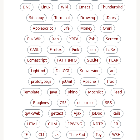
DNS
Linux
Wiki
Emacs
Thunderbird
Sitecopy
Terminal
Drawing
tDiary
AppleScript
Life
Money
Omni
PukiWiki
Xen
XREA
Zsh
Screen
CASL
Firefox
Fink
zsh
haXe
Ecmascript
PATH_INFO
SQLite
PEAR
Lighttpd
FastCGI
Subversion
au
prototype.js
jsUnit
Apache
Trac
Template
Java
Rhino
Mochikit
Feed
Bloglines
CSS
del.icio.us
SBS
qwikWeb
gettext
Ajax
JSDoc
Rails
HTML
CHM
EPWING
NDTP
EB
IE
CLI
ck
ThinkPad
Toy
WSH