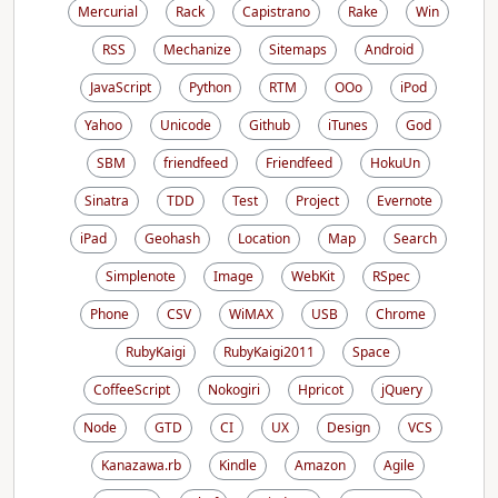
Mercurial
Rack
Capistrano
Rake
Win
RSS
Mechanize
Sitemaps
Android
JavaScript
Python
RTM
OOo
iPod
Yahoo
Unicode
Github
iTunes
God
SBM
friendfeed
Friendfeed
HokuUn
Sinatra
TDD
Test
Project
Evernote
iPad
Geohash
Location
Map
Search
Simplenote
Image
WebKit
RSpec
Phone
CSV
WiMAX
USB
Chrome
RubyKaigi
RubyKaigi2011
Space
CoffeeScript
Nokogiri
Hpricot
jQuery
Node
GTD
CI
UX
Design
VCS
Kanazawa.rb
Kindle
Amazon
Agile