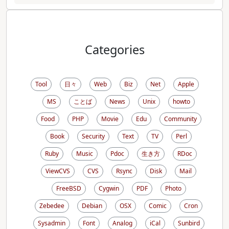
Categories
Tool
日々
Web
Biz
Net
Apple
MS
ことば
News
Unix
howto
Food
PHP
Movie
Edu
Community
Book
Security
Text
TV
Perl
Ruby
Music
Pdoc
生き方
RDoc
ViewCVS
CVS
Rsync
Disk
Mail
FreeBSD
Cygwin
PDF
Photo
Zebedee
Debian
OSX
Comic
Cron
Sysadmin
Font
Analog
iCal
Sunbird