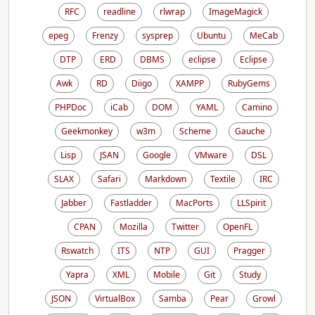
RFC
readline
rlwrap
ImageMagick
epeg
Frenzy
sysprep
Ubuntu
MeCab
DTP
ERD
DBMS
eclipse
Eclipse
Awk
RD
Diigo
XAMPP
RubyGems
PHPDoc
iCab
DOM
YAML
Camino
Geekmonkey
w3m
Scheme
Gauche
Lisp
JSAN
Google
VMware
DSL
SLAX
Safari
Markdown
Textile
IRC
Jabber
Fastladder
MacPorts
LLSpirit
CPAN
Mozilla
Twitter
OpenFL
Rswatch
ITS
NTP
GUI
Pragger
Yapra
XML
Mobile
Git
Study
JSON
VirtualBox
Samba
Pear
Growl