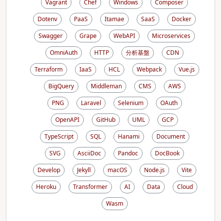
Vagrant
Chef
Windows
Composer
Dotenv
PaaS
Itamae
SaaS
Docker
Swagger
Grape
WebAPI
Microservices
OmniAuth
HTTP
分析基盤
CDN
Terraform
IaaS
HCL
Webpack
Vue.js
BigQuery
Middleman
CMS
AWS
PNG
Laravel
Selenium
OAuth
OpenAPI
GitHub
UML
GCP
TypeScript
SQL
Hanami
Document
SVG
AsciiDoc
Pandoc
DocBook
Develop
Jekyll
macOS
Node.js
Vite
Heroku
Transformer
AI
Data
Cloud
Wasm