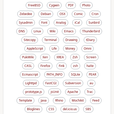
FreeBSD
Cygwin
PDF
Photo
Zebedee
Debian
OSX
Comic
Cron
Sysadmin
Font
Analog
iCal
Sunbird
DNS
Linux
Wiki
Emacs
Thunderbird
Sitecopy
Terminal
Drawing
tDiary
AppleScript
Life
Money
Omni
PukiWiki
Xen
XREA
Zsh
Screen
CASL
Firefox
Fink
zsh
haXe
Ecmascript
PATH_INFO
SQLite
PEAR
Lighttpd
FastCGI
Subversion
au
prototype.js
jsUnit
Apache
Trac
Template
Java
Rhino
Mochikit
Feed
Bloglines
CSS
del.icio.us
SBS