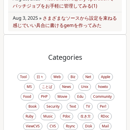
バッチジョブをお手軽に管理してみる(1)
Aug 3, 2025
»
さまざまなソースから設定を束ねる
感じでいい具合に書けるgemを作ってみた
Categories
Tool
日々
Web
Biz
Net
Apple
MS
ことば
News
Unix
howto
Food
PHP
Movie
Edu
Community
Book
Security
Text
TV
Perl
Ruby
Music
Pdoc
生き方
RDoc
ViewCVS
CVS
Rsync
Disk
Mail