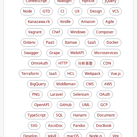
CoffeeScript
Nokogiri
Hpricot
jQuery
Node
GTD
CI
UX
Design
VCS
Kanazawa.rb
Kindle
Amazon
Agile
Vagrant
Chef
Windows
Composer
Dotenv
PaaS
Itamae
SaaS
Docker
Swagger
Grape
WebAPI
Microservices
OmniAuth
HTTP
分析基盤
CDN
Terraform
IaaS
HCL
Webpack
Vue.js
BigQuery
Middleman
CMS
AWS
PNG
Laravel
Selenium
OAuth
OpenAPI
GitHub
UML
GCP
TypeScript
SQL
Hanami
Document
SVG
AsciiDoc
Pandoc
DocBook
Develop
Jekyll
macOS
Node.js
Vite