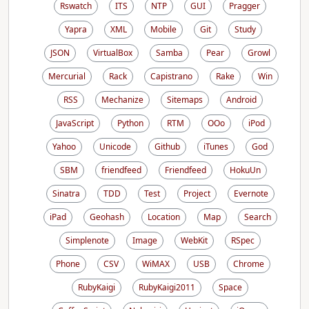
Rswatch
ITS
NTP
GUI
Pragger
Yapra
XML
Mobile
Git
Study
JSON
VirtualBox
Samba
Pear
Growl
Mercurial
Rack
Capistrano
Rake
Win
RSS
Mechanize
Sitemaps
Android
JavaScript
Python
RTM
OOo
iPod
Yahoo
Unicode
Github
iTunes
God
SBM
friendfeed
Friendfeed
HokuUn
Sinatra
TDD
Test
Project
Evernote
iPad
Geohash
Location
Map
Search
Simplenote
Image
WebKit
RSpec
Phone
CSV
WiMAX
USB
Chrome
RubyKaigi
RubyKaigi2011
Space