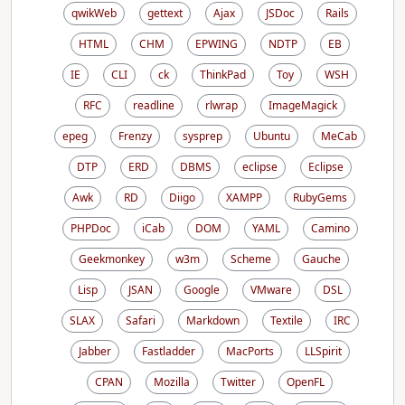
qwikWeb
gettext
Ajax
JSDoc
Rails
HTML
CHM
EPWING
NDTP
EB
IE
CLI
ck
ThinkPad
Toy
WSH
RFC
readline
rlwrap
ImageMagick
epeg
Frenzy
sysprep
Ubuntu
MeCab
DTP
ERD
DBMS
eclipse
Eclipse
Awk
RD
Diigo
XAMPP
RubyGems
PHPDoc
iCab
DOM
YAML
Camino
Geekmonkey
w3m
Scheme
Gauche
Lisp
JSAN
Google
VMware
DSL
SLAX
Safari
Markdown
Textile
IRC
Jabber
Fastladder
MacPorts
LLSpirit
CPAN
Mozilla
Twitter
OpenFL