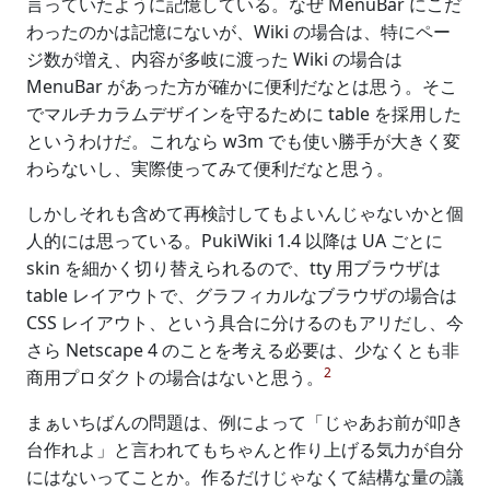
言っていたように記憶している。なぜ MenuBar にこだ
わったのかは記憶にないが、Wiki の場合は、特にペー
ジ数が増え、内容が多岐に渡った Wiki の場合は
MenuBar があった方が確かに便利だなとは思う。そこ
でマルチカラムデザインを守るために table を採用した
というわけだ。これなら w3m でも使い勝手が大きく変
わらないし、実際使ってみて便利だなと思う。
しかしそれも含めて再検討してもよいんじゃないかと個
人的には思っている。PukiWiki 1.4 以降は UA ごとに
skin を細かく切り替えられるので、tty 用ブラウザは
table レイアウトで、グラフィカルなブラウザの場合は
CSS レイアウト、という具合に分けるのもアリだし、今
さら Netscape 4 のことを考える必要は、少なくとも非
2
商用プロダクトの場合はないと思う。
まぁいちばんの問題は、例によって「じゃあお前が叩き
台作れよ」と言われてもちゃんと作り上げる気力が自分
にはないってことか。作るだけじゃなくて結構な量の議