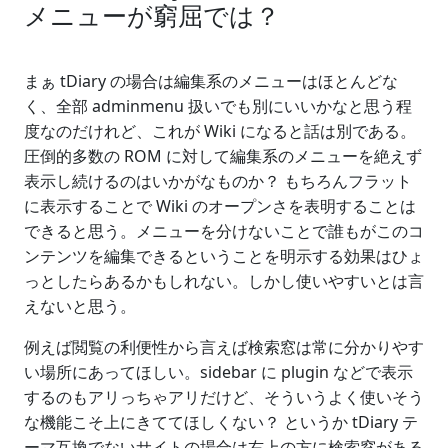
メニューが窮屈では？
まぁ tDiary の場合は編集系のメニューはほとんどな
く、全部 adminmenu 扱いでも別にいいかなと思う程
度なのだけれど、これが Wiki になると話は別である。
圧倒的多数の ROM に対して編集系のメニューを絶えず
表示し続けるのはいかがなものか？ もちろんフラット
に表示することで Wiki のオープンさを表明することは
できると思う。メニューを分けないことで誰もがこのコ
ンテンツを編集できるということを明示する効果はひょ
っとしたらあるかもしれない。しかし使いやすいとは言
えないと思う。
例えば閲覧の利便性から言えば検索窓は常に分かりやす
い場所にあってほしい。sidebar に plugin などで表示
するのもアリっちゃアリだけど、そういうよく使いそう
な機能こそ上にきててほしくない？ というか tDiary テ
ーマ互換でないサイトの場合は右上の方に検索窓がある