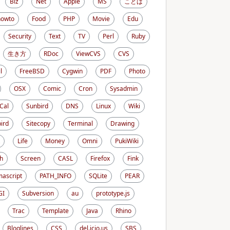
Biz
Net
Apple
MS
ことば
howto
Food
PHP
Movie
Edu
Security
Text
TV
Perl
Ruby
生き方
RDoc
ViewCVS
CVS
l
FreeBSD
Cygwin
PDF
Photo
OSX
Comic
Cron
Sysadmin
iCal
Sunbird
DNS
Linux
Wiki
ird
Sitecopy
Terminal
Drawing
Life
Money
Omni
PukiWiki
h
Screen
CASL
Firefox
Fink
ascript
PATH_INFO
SQLite
PEAR
GI
Subversion
au
prototype.js
Trac
Template
Java
Rhino
Bloglines
CSS
del.icio.us
SBS