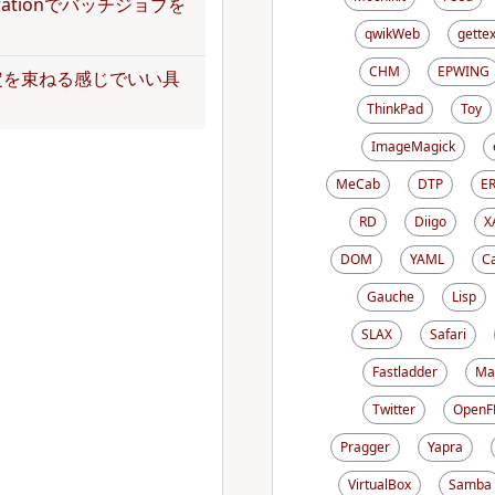
operationでバッチジョブを
qwikWeb
gettex
CHM
EPWING
定を束ねる感じでいい具
ThinkPad
Toy
ImageMagick
MeCab
DTP
E
RD
Diigo
X
DOM
YAML
C
Gauche
Lisp
SLAX
Safari
Fastladder
Ma
Twitter
OpenF
Pragger
Yapra
VirtualBox
Samba