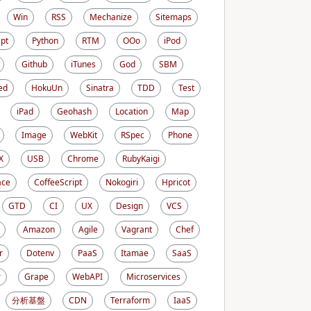
Win
RSS
Mechanize
Sitemaps
ipt
Python
RTM
OOo
iPod
Github
iTunes
God
SBM
ed
HokuUn
Sinatra
TDD
Test
iPad
Geohash
Location
Map
Image
WebKit
RSpec
Phone
X
USB
Chrome
RubyKaigi
ace
CoffeeScript
Nokogiri
Hpricot
GTD
CI
UX
Design
VCS
Amazon
Agile
Vagrant
Chef
r
Dotenv
PaaS
Itamae
SaaS
r
Grape
WebAPI
Microservices
分析基盤
CDN
Terraform
IaaS