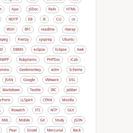
t
Ajax
JSDoc
Rails
HTML
NDTP
EB
IE
CLI
ck
WSH
RFC
readline
rlwrap
epeg
Frenzy
sysprep
Ubuntu
RD
DBMS
eclipse
Eclipse
Awk
AMPP
RubyGems
PHPDoc
iCab
amino
Geekmonkey
w3m
Scheme
JSAN
Google
VMware
DSL
Markdown
Textile
IRC
Jabber
cPorts
LLSpirit
CPAN
Mozilla
L
Rswatch
ITS
NTP
GUI
XML
Mobile
Git
Study
JSON
Pear
Growl
Mercurial
Rack