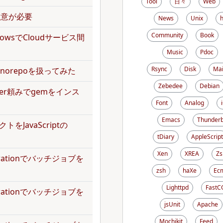
Tool
日々
Web
で注意が必要
News
Unix
Community
Book
kflowsでCloudサービス間
Music
Pdoc
Rsync
Disk
Mai
norepoを扱ってみた
Zebedee
Debian
dler頼みでgemをインス
Font
Analog
Emacs
Thunderb
トをJavaScriptの
tDiary
AppleScript
Xen
XREA
Zs
operationでバッチジョブを
zsh
haXe
Ecm
Lighttpd
FastC
operationでバッチジョブを
jsUnit
Apache
Mochikit
Feed