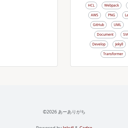
HCL
Webpack
AWS
PNG
L
GitHub
UML
Document
SV
Develop
Jekyll
Transformer
©2026 あーありがち