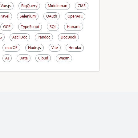
Vue.js
BigQuery
Middleman
CMS
aravel
Selenium
OAuth
OpenAPI
GCP
TypeScript
SQL
Hanami
G
AsciiDoc
Pandoc
DocBook
macOS
Node.js
Vite
Heroku
AI
Data
Cloud
Wasm