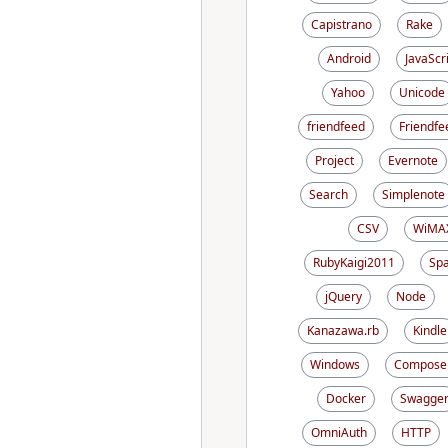
Capistrano
Rake
Android
JavaScr
Yahoo
Unicode
friendfeed
Friendfe
Project
Evernote
Search
Simplenote
CSV
WiMA
RubyKaigi2011
Sp
jQuery
Node
Kanazawa.rb
Kindle
Windows
Compose
Docker
Swagge
OmniAuth
HTTP