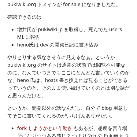
pukiwiki.org ドメインが for sale になりましたな。
確認できるのは
増井氏が pukiwiki.jp を取得し、死んでた users-
ML に報告
heno氏は dev の開発日記に書き込み
やりとりする気なさそうに見えるなぁ。というか
pukiwiki.org のサイトは通常の状態では閲覧不可能な
のに、なんでいつまでもここにどんどん書いていくのか
な、heno 氏は。hosts 書き換えれば見ることができる
っていうのと、そのまま使い続けていくのとは別な話だ
と思うんだけど。
というか、開発以外の話なんだし、自分で blog 用意し
てそこに書いてくれるのがいちばんありがたい。
fork しようかという動き
もあるが、愚痴を言う場
所になりつつある感じ？ つまり 2ch の PukiWiki ス