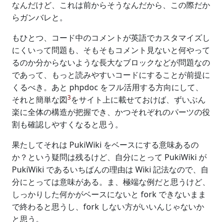
なんだけど、これは前からそうなんだから、この際だか
らガンバレと。
もひとつ、コード中のコメントが英語でカスタマイズし
にくいって問題も、そもそもコメント見ないと何やって
るのか分からないような長大なブロックなどが問題なの
であって、もっと読みやすいコードにすることが前提に
くるべき。あと phpdoc をフル活用する方向にして、
3
それと簡単な図
をサイト上に載せておけば、ずいぶん
楽に全体の構造が把握でき、かつそれぞれのパーツの役
割も確認しやすくなると思う。
果たしてそれは PukiWiki をベースにする意味あるの
か？という疑問は残るけど、自分にとって PukiWiki が
PukiWiki であるいちばんの理由は Wiki 記法なので、自
分にとっては意味がある。ま、極端な例だと思うけど、
しっかりした何かがベースにないと fork できないまま
で終わると思うし、fork しない方がいいんじゃないか
と思う。