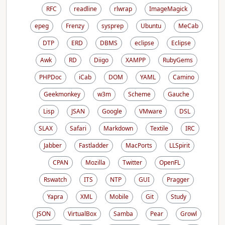
RFC
readline
rlwrap
ImageMagick
epeg
Frenzy
sysprep
Ubuntu
MeCab
DTP
ERD
DBMS
eclipse
Eclipse
Awk
RD
Diigo
XAMPP
RubyGems
PHPDoc
iCab
DOM
YAML
Camino
Geekmonkey
w3m
Scheme
Gauche
Lisp
JSAN
Google
VMware
DSL
SLAX
Safari
Markdown
Textile
IRC
Jabber
Fastladder
MacPorts
LLSpirit
CPAN
Mozilla
Twitter
OpenFL
Rswatch
ITS
NTP
GUI
Pragger
Yapra
XML
Mobile
Git
Study
JSON
VirtualBox
Samba
Pear
Growl