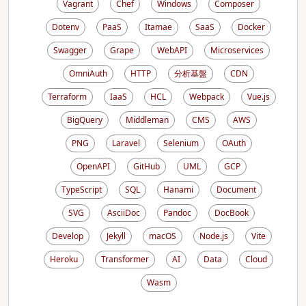
Vagrant
Chef
Windows
Composer
Dotenv
PaaS
Itamae
SaaS
Docker
Swagger
Grape
WebAPI
Microservices
OmniAuth
HTTP
分析基盤
CDN
Terraform
IaaS
HCL
Webpack
Vue.js
BigQuery
Middleman
CMS
AWS
PNG
Laravel
Selenium
OAuth
OpenAPI
GitHub
UML
GCP
TypeScript
SQL
Hanami
Document
SVG
AsciiDoc
Pandoc
DocBook
Develop
Jekyll
macOS
Node.js
Vite
Heroku
Transformer
AI
Data
Cloud
Wasm