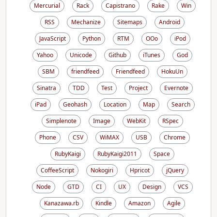
Mercurial
Rack
Capistrano
Rake
Win
RSS
Mechanize
Sitemaps
Android
JavaScript
Python
RTM
OOo
iPod
Yahoo
Unicode
Github
iTunes
God
SBM
friendfeed
Friendfeed
HokuUn
Sinatra
TDD
Test
Project
Evernote
iPad
Geohash
Location
Map
Search
Simplenote
Image
WebKit
RSpec
Phone
CSV
WiMAX
USB
Chrome
RubyKaigi
RubyKaigi2011
Space
CoffeeScript
Nokogiri
Hpricot
jQuery
Node
GTD
CI
UX
Design
VCS
Kanazawa.rb
Kindle
Amazon
Agile