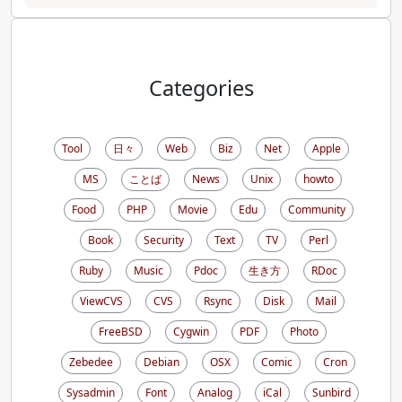
Categories
Tool
日々
Web
Biz
Net
Apple
MS
ことば
News
Unix
howto
Food
PHP
Movie
Edu
Community
Book
Security
Text
TV
Perl
Ruby
Music
Pdoc
生き方
RDoc
ViewCVS
CVS
Rsync
Disk
Mail
FreeBSD
Cygwin
PDF
Photo
Zebedee
Debian
OSX
Comic
Cron
Sysadmin
Font
Analog
iCal
Sunbird