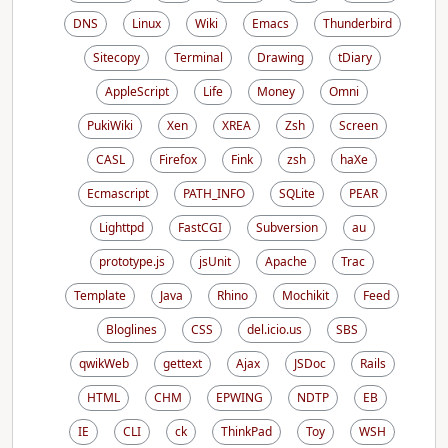
DNS
Linux
Wiki
Emacs
Thunderbird
Sitecopy
Terminal
Drawing
tDiary
AppleScript
Life
Money
Omni
PukiWiki
Xen
XREA
Zsh
Screen
CASL
Firefox
Fink
zsh
haXe
Ecmascript
PATH_INFO
SQLite
PEAR
Lighttpd
FastCGI
Subversion
au
prototype.js
jsUnit
Apache
Trac
Template
Java
Rhino
Mochikit
Feed
Bloglines
CSS
del.icio.us
SBS
qwikWeb
gettext
Ajax
JSDoc
Rails
HTML
CHM
EPWING
NDTP
EB
IE
CLI
ck
ThinkPad
Toy
WSH