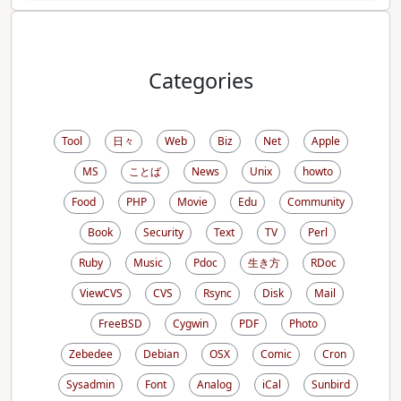
Categories
Tool
日々
Web
Biz
Net
Apple
MS
ことば
News
Unix
howto
Food
PHP
Movie
Edu
Community
Book
Security
Text
TV
Perl
Ruby
Music
Pdoc
生き方
RDoc
ViewCVS
CVS
Rsync
Disk
Mail
FreeBSD
Cygwin
PDF
Photo
Zebedee
Debian
OSX
Comic
Cron
Sysadmin
Font
Analog
iCal
Sunbird