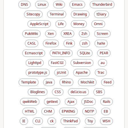
DNS
Linux
Wiki
Emacs
Thunderbird
Sitecopy
Terminal
Drawing
tDiary
AppleScript
Life
Money
Omni
PukiWiki
Xen
XREA
Zsh
Screen
CASL
Firefox
Fink
zsh
haXe
Ecmascript
PATH_INFO
SQLite
PEAR
Lighttpd
FastCGI
Subversion
au
prototype.js
jsUnit
Apache
Trac
Template
Java
Rhino
Mochikit
Feed
Bloglines
CSS
del.icio.us
SBS
qwikWeb
gettext
Ajax
JSDoc
Rails
HTML
CHM
EPWING
NDTP
EB
IE
CLI
ck
ThinkPad
Toy
WSH