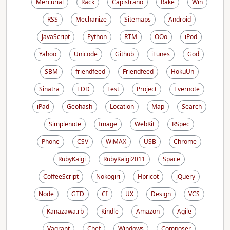
Mercurial
Rack
Capistrano
Rake
Win
RSS
Mechanize
Sitemaps
Android
JavaScript
Python
RTM
OOo
iPod
Yahoo
Unicode
Github
iTunes
God
SBM
friendfeed
Friendfeed
HokuUn
Sinatra
TDD
Test
Project
Evernote
iPad
Geohash
Location
Map
Search
Simplenote
Image
WebKit
RSpec
Phone
CSV
WiMAX
USB
Chrome
RubyKaigi
RubyKaigi2011
Space
CoffeeScript
Nokogiri
Hpricot
jQuery
Node
GTD
CI
UX
Design
VCS
Kanazawa.rb
Kindle
Amazon
Agile
Vagrant
Chef
Windows
Composer