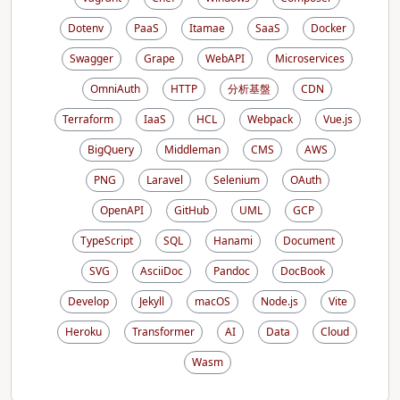
Dotenv
PaaS
Itamae
SaaS
Docker
Swagger
Grape
WebAPI
Microservices
OmniAuth
HTTP
分析基盤
CDN
Terraform
IaaS
HCL
Webpack
Vue.js
BigQuery
Middleman
CMS
AWS
PNG
Laravel
Selenium
OAuth
OpenAPI
GitHub
UML
GCP
TypeScript
SQL
Hanami
Document
SVG
AsciiDoc
Pandoc
DocBook
Develop
Jekyll
macOS
Node.js
Vite
Heroku
Transformer
AI
Data
Cloud
Wasm