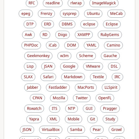
RFC
readline
rlwrap
ImageMagick
epeg
Frenzy
sysprep
Ubuntu
MeCab
DTP
ERD
DBMS
eclipse
Eclipse
Awk
RD
Diigo
XAMPP
RubyGems
PHPDoc
iCab
DOM
YAML
Camino
Geekmonkey
w3m
Scheme
Gauche
Lisp
JSAN
Google
VMware
DSL
SLAX
Safari
Markdown
Textile
IRC
Jabber
Fastladder
MacPorts
LLSpirit
CPAN
Mozilla
Twitter
OpenFL
Rswatch
ITS
NTP
GUI
Pragger
Yapra
XML
Mobile
Git
Study
JSON
VirtualBox
Samba
Pear
Growl