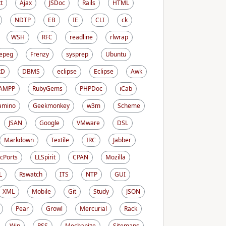
t
Ajax
JSDoc
Rails
HTML
NDTP
EB
IE
CLI
ck
WSH
RFC
readline
rlwrap
epeg
Frenzy
sysprep
Ubuntu
RD
DBMS
eclipse
Eclipse
Awk
AMPP
RubyGems
PHPDoc
iCab
amino
Geekmonkey
w3m
Scheme
JSAN
Google
VMware
DSL
Markdown
Textile
IRC
Jabber
cPorts
LLSpirit
CPAN
Mozilla
L
Rswatch
ITS
NTP
GUI
XML
Mobile
Git
Study
JSON
Pear
Growl
Mercurial
Rack
Win
RSS
Mechanize
Sitemaps