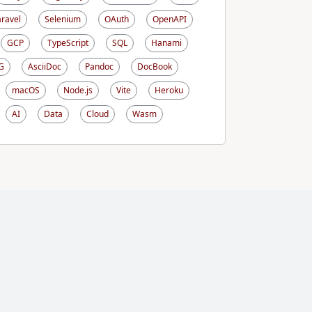
aravel
Selenium
OAuth
OpenAPI
GCP
TypeScript
SQL
Hanami
G
AsciiDoc
Pandoc
DocBook
macOS
Node.js
Vite
Heroku
AI
Data
Cloud
Wasm