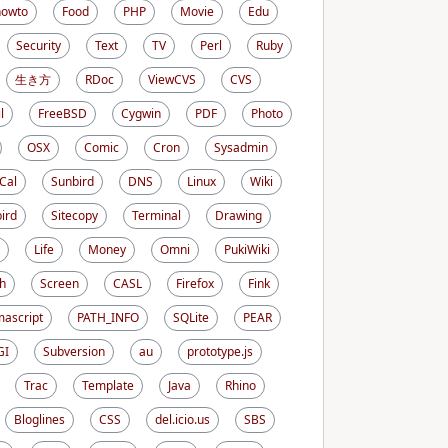
howto
Food
PHP
Movie
Edu
Security
Text
TV
Perl
Ruby
生き方
RDoc
ViewCVS
CVS
l
FreeBSD
Cygwin
PDF
Photo
OSX
Comic
Cron
Sysadmin
iCal
Sunbird
DNS
Linux
Wiki
ird
Sitecopy
Terminal
Drawing
Life
Money
Omni
PukiWiki
h
Screen
CASL
Firefox
Fink
ascript
PATH_INFO
SQLite
PEAR
GI
Subversion
au
prototype.js
Trac
Template
Java
Rhino
Bloglines
CSS
del.icio.us
SBS