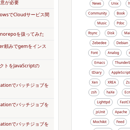
で注意が必要
News
Unix
Community
Book
kflowsでCloudサービス間
Music
Pdoc
Rsync
Disk
Mai
norepoを扱ってみた
Zebedee
Debian
dler頼みでgemをインス
Font
Analog
Emacs
Thunderb
トをJavaScriptの
tDiary
AppleScript
Xen
XREA
Zs
operationでバッチジョブを
zsh
haXe
Ecm
Lighttpd
FastC
operationでバッチジョブを
jsUnit
Apache
Mochikit
Feed
operationでバッチジョブを