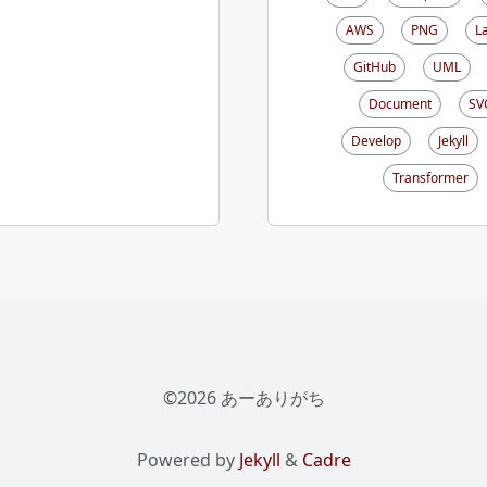
AWS
PNG
L
GitHub
UML
Document
SV
Develop
Jekyll
Transformer
©2026 あーありがち
Powered by
Jekyll
&
Cadre