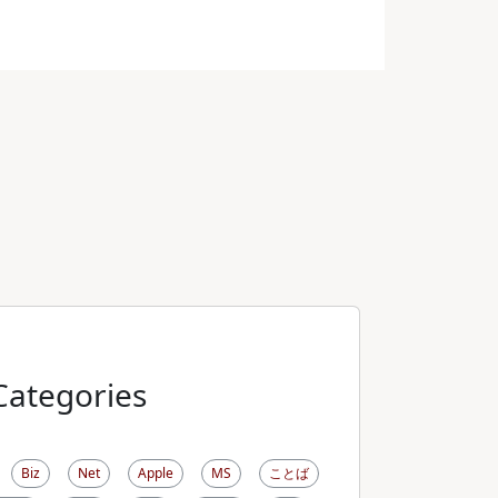
Categories
Biz
Net
Apple
MS
ことば