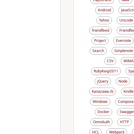
Android
JavaScr
Yahoo
Unicode
friendfeed
Friendfe
Project
Evernote
Search
Simplenote
CSV
WiMA
RubyKaigi2011
Sp
jQuery
Node
Kanazawa.rb
Kindle
Windows
Compose
Docker
Swagge
OmniAuth
HTTP
HCL
Webpack