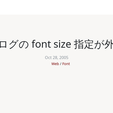
グの font size 指定
Oct 28, 2005
Web
Font