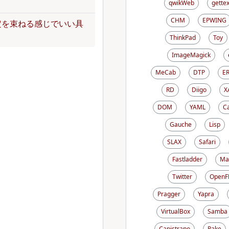
qwikWeb
gettex
CHM
EPWING
定を束ねる感じでいい具
ThinkPad
Toy
ImageMagick
MeCab
DTP
E
RD
Diigo
X
DOM
YAML
C
Gauche
Lisp
SLAX
Safari
Fastladder
Ma
Twitter
OpenF
Pragger
Yapra
VirtualBox
Samba
Capistrano
Rake