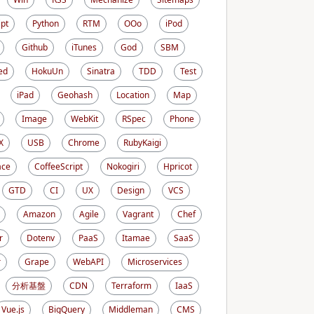
ipt
Python
RTM
OOo
iPod
Github
iTunes
God
SBM
ed
HokuUn
Sinatra
TDD
Test
iPad
Geohash
Location
Map
Image
WebKit
RSpec
Phone
X
USB
Chrome
RubyKaigi
ace
CoffeeScript
Nokogiri
Hpricot
GTD
CI
UX
Design
VCS
Amazon
Agile
Vagrant
Chef
r
Dotenv
PaaS
Itamae
SaaS
r
Grape
WebAPI
Microservices
分析基盤
CDN
Terraform
IaaS
Vue.js
BigQuery
Middleman
CMS