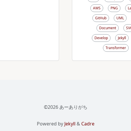
AWS
PNG
L
GitHub
UML
Document
SV
Develop
Jekyll
Transformer
©2026 あーありがち
Powered by
Jekyll
&
Cadre