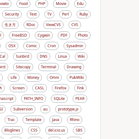
howto
Food
PHP
Movie
Edu
Security
Text
TV
Perl
Ruby
生き方
RDoc
ViewCVS
CVS
l
FreeBSD
Cygwin
PDF
Photo
OSX
Comic
Cron
Sysadmin
iCal
Sunbird
DNS
Linux
Wiki
ird
Sitecopy
Terminal
Drawing
Life
Money
Omni
PukiWiki
h
Screen
CASL
Firefox
Fink
ascript
PATH_INFO
SQLite
PEAR
GI
Subversion
au
prototype.js
Trac
Template
Java
Rhino
Bloglines
CSS
del.icio.us
SBS