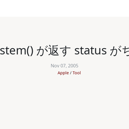
ystem() が返す statu
Nov 07, 2005
Apple
Tool