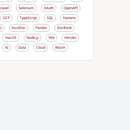
aravel
Selenium
OAuth
OpenAPI
GCP
TypeScript
SQL
Hanami
G
AsciiDoc
Pandoc
DocBook
macOS
Node.js
Vite
Heroku
AI
Data
Cloud
Wasm