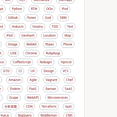
ipt
Python
RTM
OOo
iPod
Github
iTunes
God
SBM
ed
HokuUn
Sinatra
TDD
Test
iPad
Geohash
Location
Map
Image
WebKit
RSpec
Phone
X
USB
Chrome
RubyKaigi
ace
CoffeeScript
Nokogiri
Hpricot
GTD
CI
UX
Design
VCS
Amazon
Agile
Vagrant
Chef
r
Dotenv
PaaS
Itamae
SaaS
r
Grape
WebAPI
Microservices
分析基盤
CDN
Terraform
IaaS
Vue.js
BigQuery
Middleman
CMS