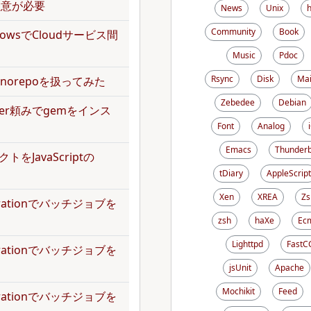
で注意が必要
News
Unix
Community
Book
kflowsでCloudサービス間
Music
Pdoc
Rsync
Disk
Mai
norepoを扱ってみた
Zebedee
Debian
dler頼みでgemをインス
Font
Analog
Emacs
Thunderb
トをJavaScriptの
tDiary
AppleScript
Xen
XREA
Zs
operationでバッチジョブを
zsh
haXe
Ecm
Lighttpd
FastC
operationでバッチジョブを
jsUnit
Apache
Mochikit
Feed
operationでバッチジョブを