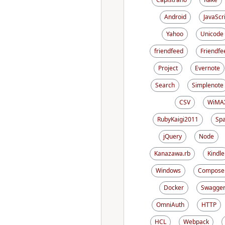
Android
JavaScr
Yahoo
Unicode
friendfeed
Friendfe
Project
Evernote
Search
Simplenote
CSV
WiMA
RubyKaigi2011
Sp
jQuery
Node
Kanazawa.rb
Kindle
Windows
Compose
Docker
Swagge
OmniAuth
HTTP
HCL
Webpack