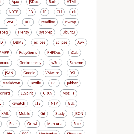
t
Ajax
JSDoc
Rails
HTML
NDTP
EB
IE
CLI
ck
WSH
RFC
readline
rlwrap
epeg
Frenzy
sysprep
Ubuntu
RD
DBMS
eclipse
Eclipse
Awk
AMPP
RubyGems
PHPDoc
iCab
amino
Geekmonkey
w3m
Scheme
JSAN
Google
VMware
DSL
Markdown
Textile
IRC
Jabber
cPorts
LLSpirit
CPAN
Mozilla
L
Rswatch
ITS
NTP
GUI
XML
Mobile
Git
Study
JSON
Pear
Growl
Mercurial
Rack
Win
RSS
Mechanize
Sitemaps