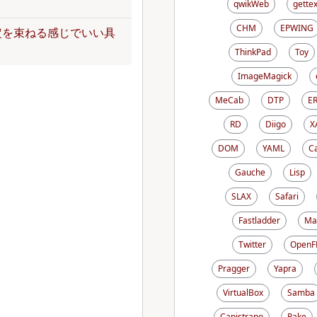
qwikWeb
gettex
CHM
EPWING
定を束ねる感じでいい具
ThinkPad
Toy
ImageMagick
MeCab
DTP
E
RD
Diigo
X
DOM
YAML
C
Gauche
Lisp
SLAX
Safari
Fastladder
Ma
Twitter
OpenF
Pragger
Yapra
VirtualBox
Samba
Capistrano
Rake