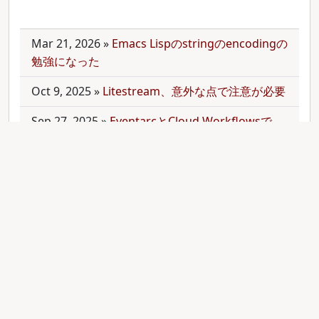
Mar 21, 2026
»
Emacs Lispのstringのencodingの
勉強になった
Oct 9, 2025
»
Litestream、意外な点で注意が必要
Sep 27, 2025
»
EventarcとCloud Workflowsで
Cloudサービス間を少しずつ連携させる
Sep 21, 2025
»
moonを使って多言語monorepo
を扱ってみた
Sep 9, 2025
»
公開のmonorepoでbundler頼みで
gemをインストールする
Aug 28, 2025
»
RubyのMethodオブジェクトを
JavaScriptのfunctionと比較する
Aug 27, 2025
»
ActiveRecordとdry-operationで