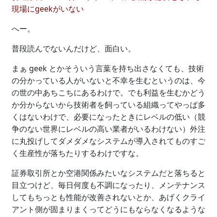
現場にgeekがいない
へー。
普段読んでないんだけど、面白い。
まぁ geek とかそういう言葉を持ち出さなくても、技術
の分かっている人がいないと不幸を生むというのは、今
の世の中あちこちにあるわけで。でも利益を生むかどう
か分からないから技術者を飼っている組織ってやっぱ多
くはないわけで、必要になったときにレベルの低い（競
争のない世界にレベルの高い業者がいるわけない）外注
に丸投げしてダメダメなシステムが導入されてものすご
く生産性が落ちたりするわけですな。
証券取引所とか空港関係みたいなシステムだと落ちると
目立つけど、毎日何度も不調になったり、メンテナンス
してもちっとも性能が改善されないとか、あげくクライ
アント側が固まりまくってどうにもならなくなるような