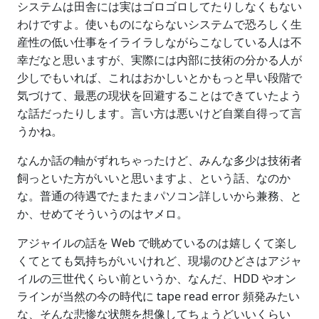
システムは田舎には実はゴロゴロしてたりしなくもない
わけですよ。使いものにならないシステムで恐ろしく生
産性の低い仕事をイライラしながらこなしている人は不
幸だなと思いますが、実際には内部に技術の分かる人が
少しでもいれば、これはおかしいとかもっと早い段階で
気づけて、最悪の現状を回避することはできていたよう
な話だったりします。言い方は悪いけど自業自得って言
うかね。
なんか話の軸がずれちゃったけど、みんな多少は技術者
飼っといた方がいいと思いますよ、という話、なのか
な。普通の待遇でたまたまパソコン詳しいから兼務、と
か、せめてそういうのはヤメロ。
アジャイルの話を Web で眺めているのは嬉しくて楽し
くてとても気持ちがいいけれど、現場のひどさはアジャ
イルの三世代くらい前というか、なんだ、HDD やオン
ラインが当然の今の時代に tape read error 頻発みたい
な、そんな悲惨な状態を想像してちょうどいいくらい